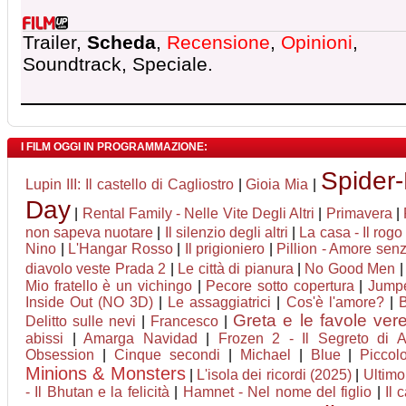
Trailer,
Scheda
,
Recensione
,
Opinioni
,
Soundtrack, Speciale.
I FILM OGGI IN PROGRAMMAZIONE:
Spider
Lupin III: Il castello di Cagliostro
|
Gioia Mia
|
Day
|
Rental Family - Nelle Vite Degli Altri
|
Primavera
|
non sapeva nuotare
|
Il silenzio degli altri
|
La casa - Il rogo
Nino
|
L'Hangar Rosso
|
Il prigioniero
|
Pillion - Amore senz
diavolo veste Prada 2
|
Le città di pianura
|
No Good Men
Mio fratello è un vichingo
|
Pecore sotto copertura
|
Jumpe
Inside Out (NO 3D)
|
Le assaggiatrici
|
Cos'è l'amore?
|
Greta e le favole ver
Delitto sulle nevi
|
Francesco
|
abissi
|
Amarga Navidad
|
Frozen 2 - Il Segreto di A
Obsession
|
Cinque secondi
|
Michael
|
Blue
|
Piccol
Minions & Monsters
|
L'isola dei ricordi (2025)
|
Ultimo
- Il Bhutan e la felicità
|
Hamnet - Nel nome del figlio
|
Il 