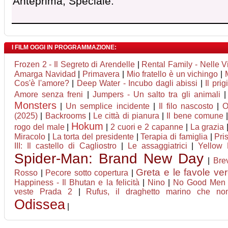
Anteprima, Speciale.
I FILM OGGI IN PROGRAMMAZIONE:
Frozen 2 - Il Segreto di Arendelle
|
Rental Family - Nelle Vi
Amarga Navidad
|
Primavera
|
Mio fratello è un vichingo
|
Cos'è l'amore?
|
Deep Water - Incubo dagli abissi
|
Il prig
Amore senza freni
|
Jumpers - Un salto tra gli animali
Monsters
|
Un semplice incidente
|
Il filo nascosto
|
O
(2025)
|
Backrooms
|
Le città di pianura
|
Il bene comune
Hokum
rogo del male
|
|
2 cuori e 2 capanne
|
La grazia
Miracolo
|
La torta del presidente
|
Terapia di famiglia
|
Pris
III: Il castello di Cagliostro
|
Le assaggiatrici
|
Yellow 
Spider-Man: Brand New Day
|
Bre
Greta e le favole ve
Rosso
|
Pecore sotto copertura
|
Happiness - Il Bhutan e la felicità
|
Nino
|
No Good Men
veste Prada 2
|
Rufus, il draghetto marino che no
Odissea
|