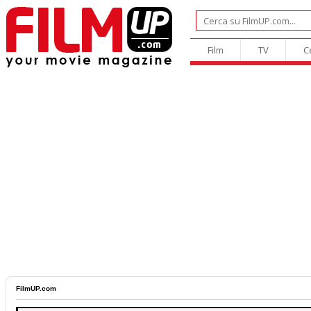
Film
TV
C
FilmUP.com