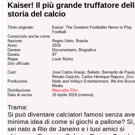
Kaiser! Il più grande truffatore del
storia del calcio
Titolo originale:
Kaiser: The Greatest Footballer Never to Play
Football
Conosciuto anche come:
Nazione:
Regno Unito, Brasile
Anno:
2018
Genere:
Documentario, Biografico
Durata:
97'
Regia:
Louis Myles
Sito ufficiale:
Cast:
José Carlos Araújo, Bebeto, Bernardo de Paula
Renato Gaúcho, Carlos Henrique Raposo, Zico
Produzione:
Nods and Volleys Entertainment, We Are Buzz
Media
Distribuzione:
Mescalito Film
Data di uscita:
16 Aprile 2019 (cinema)
Trama:
Si può diventare calciatori famosi senza ave
minima idea di come si giochi a pallone? Sì,
sei nato a Rio de Janeiro e i tuoi amici si