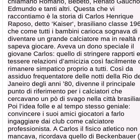
chiamano Romario, Bebeto, Renato Gaucho
Edmundo e tanti altri. Questa che vi
raccontiamo è la storia di Carlos Henrique
Raposo, detto ‘Kaiser‘, brasiliano classe 19
che come tutti i bambini carioca sognava di
diventare un grande calciatore ma in realtà
sapeva giocare. Aveva un dono speciale il
giovane Carlos: quello di stringere rapporti 
tessere relazioni d’amicizia così facilmente 
rimanere simpatico proprio a tutti. Così da
assiduo frequentatore delle notti della Rio d
Janeiro degli anni ’80, divenne il principale
punto di riferimento per i calciatori che
cercavano un pò di svago nella città brasilia
Poi l’idea folle e al tempo stesso geniale:
convincere i suoi amici giocatori a farlo
ingaggiare dai club come calciatore
professionista. A Carlos il fisico atletico non
mancava, ricordava quello di Beckenbauer 