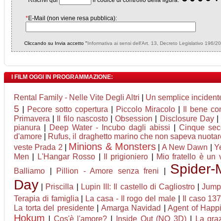
*
Riscrivi qui
il codice di controllo della figura:
*
E-Mail (non viene resa pubblica):
Cliccando su Invia accetto "
Informativa ai sensi dell'Art. 13, Decreto Legislativo 196/2
I FILM OGGI IN PROGRAMMAZIONE:
Rental Family - Nelle Vite Degli Altri
|
Un semplice incident
5
|
Pecore sotto copertura
|
Piccolo Miracolo
|
Il bene c
Primavera
|
Il filo nascosto
|
Obsession
|
Disclosure Day
pianura
|
Deep Water - Incubo dagli abissi
|
Cinque sec
d'amore
|
Rufus, il draghetto marino che non sapeva nuotar
Minions & Monsters
veste Prada 2
|
|
A New Dawn
|
Y
Men
|
L'Hangar Rosso
|
Il prigioniero
|
Mio fratello è un 
Spider
Balliamo
|
Pillion - Amore senza freni
|
Day
|
Priscilla
|
Lupin III: Il castello di Cagliostro
|
Jumpe
Terapia di famiglia
|
La casa - Il rogo del male
|
Il caso 13
La torta del presidente
|
Amarga Navidad
|
Agent of Happin
Hokum
|
Cos'è l'amore?
|
Inside Out (NO 3D)
|
La gra