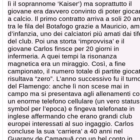
lì il soprannome ‘Kaiser‘) ma soprattutto il
giovane era davvero convinto di poter gioca
a calcio. Il primo contratto arriva a soli 20 a
tra le fila del Botafogo grazie a Mauricio, am
d’infanzia, uno dei calciatori più amati dai tif
del club. Poi una storta ‘improvvisa’ e il
giovane Carlos finsce per 20 giorni in
infermeria. A quei tempi la risonanza
magnetica era un miraggio. Così, a fine
campionato, il numero totale di partite gioca
risultava “zero”. L’anno successivo fu il turn
del Flamengo: anche lì non scese mai in
campo ma si presentava agli allenamenti c
un enorme telefono cellulare (un vero status
symbol per l’epoca) e fingeva telefonate in
inglese affermando che erano grandi club
europei interessati al suo ingaggio. Carlos
concluse la sua ‘carriera’ a 40 anni nel
Guarany de Camaquã con un bel conto in