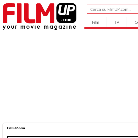
Film
TV
C
FilmUP.com