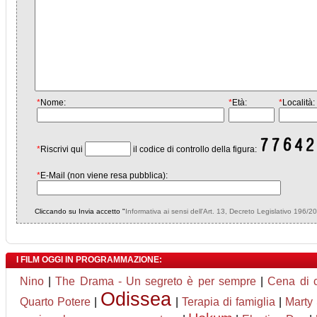
*
Nome:
*
Età:
*
Località:
*
Riscrivi qui
il codice di controllo della figura:
*
E-Mail (non viene resa pubblica):
Cliccando su Invia accetto "
Informativa ai sensi dell'Art. 13, Decreto Legislativo 196/2
I FILM OGGI IN PROGRAMMAZIONE:
Nino
|
The Drama - Un segreto è per sempre
|
Cena di 
Odissea
Quarto Potere
|
|
Terapia di famiglia
|
Marty