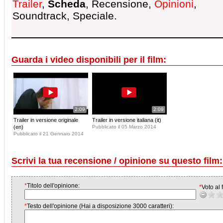
Trailer
,
Scheda
, Recensione,
Opinioni
,
Soundtrack, Speciale.
Guarda i video disponibili per il film:
2:09
2:09
Trailer in versione originale
Trailer in versione italiana (it)
(en)
Pubblicato il 05 Marzo 2014
Pubblicato il 21 Gennaio 2014
Scrivi la tua recensione / opinione su questo film:
*
Titolo dell'opinione:
*
Voto al f
*
Testo dell'opinione (Hai a disposizione 3000 caratteri):