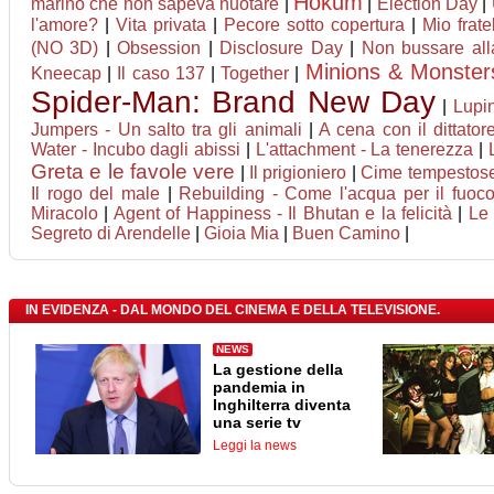
Hokum
marino che non sapeva nuotare
|
|
Election Day
|
l'amore?
|
Vita privata
|
Pecore sotto copertura
|
Mio frate
(NO 3D)
|
Obsession
|
Disclosure Day
|
Non bussare all
Minions & Monster
Kneecap
|
Il caso 137
|
Together
|
Spider-Man: Brand New Day
|
Lupin
Jumpers - Un salto tra gli animali
|
A cena con il dittator
Water - Incubo dagli abissi
|
L'attachment - La tenerezza
|
Greta e le favole vere
|
Il prigioniero
|
Cime tempestos
Il rogo del male
|
Rebuilding - Come l'acqua per il fuoc
Miracolo
|
Agent of Happiness - Il Bhutan e la felicità
|
Le 
Segreto di Arendelle
|
Gioia Mia
|
Buen Camino
|
IN EVIDENZA - DAL MONDO DEL CINEMA E DELLA TELEVISIONE.
NEWS
La gestione della
pandemia in
Inghilterra diventa
una serie tv
Leggi la news