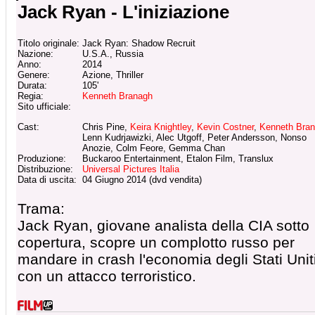
Jack Ryan - L'iniziazione
Titolo originale:
Jack Ryan: Shadow Recruit
Nazione:
U.S.A., Russia
Anno:
2014
Genere:
Azione, Thriller
Durata:
105'
Regia:
Kenneth Branagh
Sito ufficiale:
Cast:
Chris Pine,
Keira Knightley
,
Kevin Costner
,
Kenneth Bra
Lenn Kudrjawizki, Alec Utgoff, Peter Andersson, Nonso
Anozie, Colm Feore, Gemma Chan
Produzione:
Buckaroo Entertainment, Etalon Film, Translux
Distribuzione:
Universal Pictures Italia
Data di uscita:
04 Giugno 2014 (dvd vendita)
Trama:
Jack Ryan, giovane analista della CIA sotto
copertura, scopre un complotto russo per
mandare in crash l'economia degli Stati Unit
con un attacco terroristico.