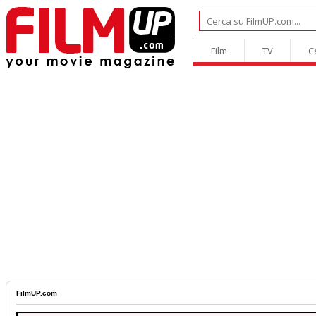
Film
TV
C
FilmUP.com