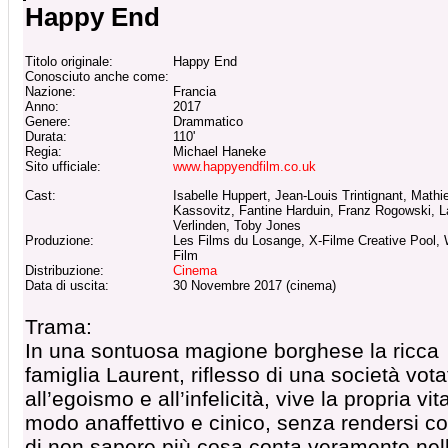
Happy End
Titolo originale:
Happy End
Conosciuto anche come:
Nazione:
Francia
Anno:
2017
Genere:
Drammatico
Durata:
110'
Regia:
Michael Haneke
Sito ufficiale:
www.happyendfilm.co.uk
Cast:
Isabelle Huppert, Jean-Louis Trintignant, Mathi
Kassovitz, Fantine Harduin, Franz Rogowski, L
Verlinden, Toby Jones
Produzione:
Les Films du Losange, X-Filme Creative Pool,
Film
Distribuzione:
Cinema
Data di uscita:
30 Novembre 2017 (cinema)
Trama:
In una sontuosa magione borghese la ricca
famiglia Laurent, riflesso di una società vota
all’egoismo e all’infelicità, vive la propria vit
modo anaffettivo e cinico, senza rendersi c
di non sapere più cosa conta veramente nel