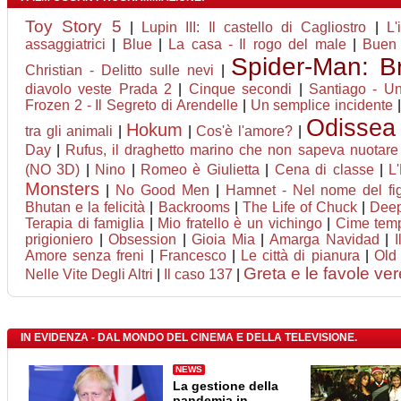
Toy Story 5
|
Lupin III: Il castello di Cagliostro
|
L'
assaggiatrici
|
Blue
|
La casa - Il rogo del male
|
Buen
Spider-Man: 
Christian - Delitto sulle nevi
|
diavolo veste Prada 2
|
Cinque secondi
|
Santiago - U
Frozen 2 - Il Segreto di Arendelle
|
Un semplice incidente
Odissea
Hokum
tra gli animali
|
|
Cos'è l'amore?
|
Day
|
Rufus, il draghetto marino che non sapeva nuotare
(NO 3D)
|
Nino
|
Romeo è Giulietta
|
Cena di classe
|
L
Monsters
|
No Good Men
|
Hamnet - Nel nome del fig
Bhutan e la felicità
|
Backrooms
|
The Life of Chuck
|
Deep
Terapia di famiglia
|
Mio fratello è un vichingo
|
Cime tem
prigioniero
|
Obsession
|
Gioia Mia
|
Amarga Navidad
|
I
Amore senza freni
|
Francesco
|
Le città di pianura
|
Old
Greta e le favole ver
Nelle Vite Degli Altri
|
Il caso 137
|
IN EVIDENZA - DAL MONDO DEL CINEMA E DELLA TELEVISIONE.
NEWS
La gestione della
pandemia in