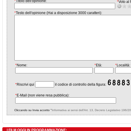
*
Titolo dell'opinione:
*
Voto al f
*
Testo dell'opinione (Hai a disposizione 3000 caratteri):
*
Nome:
*
Età:
*
Località:
*
Riscrivi qui
il codice di controllo della figura:
*
E-Mail (non viene resa pubblica):
Cliccando su Invia accetto "
Informativa ai sensi dell'Art. 13, Decreto Legislativo 196/2
I FILM OGGI IN PROGRAMMAZIONE: