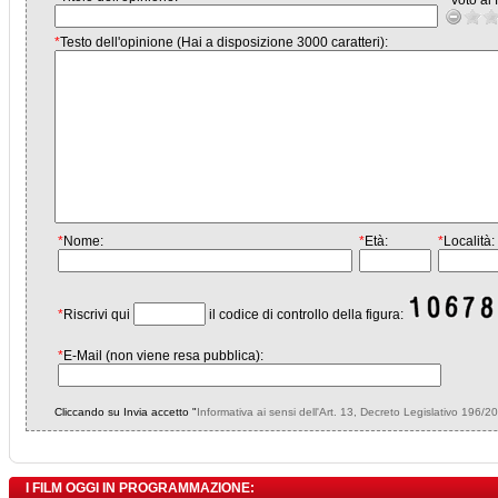
*
Voto al f
*
Testo dell'opinione (Hai a disposizione 3000 caratteri):
*
Nome:
*
Età:
*
Località:
*
Riscrivi qui
il codice di controllo della figura:
*
E-Mail (non viene resa pubblica):
Cliccando su Invia accetto "
Informativa ai sensi dell'Art. 13, Decreto Legislativo 196/2
I FILM OGGI IN PROGRAMMAZIONE: