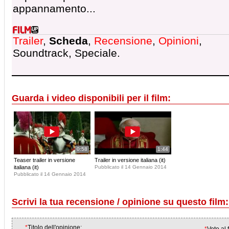
appannamento...
Trailer
,
Scheda
,
Recensione
,
Opinioni
,
Soundtrack, Speciale.
Guarda i video disponibili per il film:
0:58
1:44
Teaser trailer in versione
Trailer in versione italiana (it)
italiana (it)
Pubblicato il 14 Gennaio 2014
Pubblicato il 14 Gennaio 2014
Scrivi la tua recensione / opinione su questo film:
*
Titolo dell'opinione: