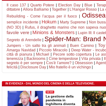
Il caso 137
|
Quarto Potere
|
Election Day
|
Blue
|
Terap
dittatore
|
Allora Balliamo
|
Together
|
L'Hangar Rosso
|
La 
Odissea
Rebuilding - Come l'acqua per il fuoco
|
Hokum
semplice incidente
|
|
Marty Supreme
|
Non bussa
(NO 3D)
|
Rufus, il draghetto marino che non sapeva nuo
Minions & Monsters
favole vere
|
|
Lupin III: Il cast
Spider-Man: Brand
Segreto di Arendelle
|
Toy
Jumpers - Un salto tra gli animali
|
Buen Camino
|
Amarga Navidad
|
Piccolo Miracolo
|
Deep Water - Incubo
città di pianura
|
Michael
|
Pecore sotto copertura
|
Le ass
tenerezza
|
Backrooms
|
Cime tempestose
|
Vita privata
|
I
segreto è per sempre
|
Cos'è l'amore?
|
Obsession
|
Agent
felicità
|
Disclosure Day
|
Mio fratello è un vichingo
|
IN EVIDENZA - DAL MONDO DEL CINEMA E DELLA TELEVISIONE.
NEWS
La gestione della
pandemia in
Inghilterra diventa