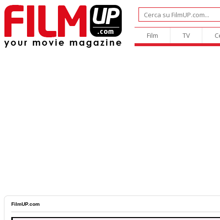
Film
TV
C
FilmUP.com