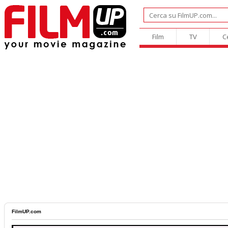
Film
TV
C
FilmUP.com