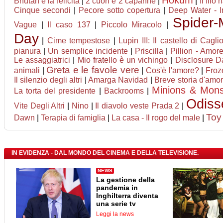
Hokum
Bhutan e la felicità
|
2 cuori e 2 capanne
|
|
Il filo
Cinque secondi
|
Pecore sotto copertura
|
Deep Water - I
Spider
Vague
|
Il caso 137
|
Piccolo Miracolo
|
Day
|
Cime tempestose
|
Lupin III: Il castello di Cagli
pianura
|
Un semplice incidente
|
Priscilla
|
Pillion - Amor
Le assaggiatrici
|
Mio fratello è un vichingo
|
Disclosure D
Greta e le favole vere
animali
|
|
Cos'è l'amore?
|
Froze
Il silenzio degli altri
|
Amarga Navidad
|
Breve storia d'amo
Minions & Mons
La torta del presidente
|
Backrooms
|
Odiss
Vite Degli Altri
|
Nino
|
Il diavolo veste Prada 2
|
Toy
Dawn
|
Terapia di famiglia
|
La casa - Il rogo del male
|
IN EVIDENZA - DAL MONDO DEL CINEMA E DELLA TELEVISIONE.
NEWS
La gestione della
pandemia in
Inghilterra diventa
una serie tv
Leggi la news