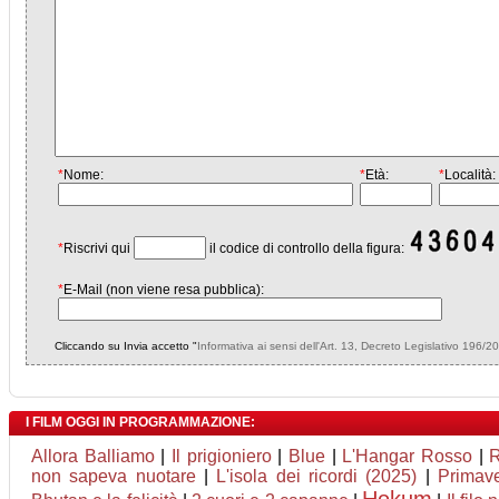
*
Nome:
*
Età:
*
Località:
*
Riscrivi qui
il codice di controllo della figura:
*
E-Mail (non viene resa pubblica):
Cliccando su Invia accetto "
Informativa ai sensi dell'Art. 13, Decreto Legislativo 196/2
I FILM OGGI IN PROGRAMMAZIONE:
Allora Balliamo
|
Il prigioniero
|
Blue
|
L'Hangar Rosso
|
R
non sapeva nuotare
|
L'isola dei ricordi (2025)
|
Primav