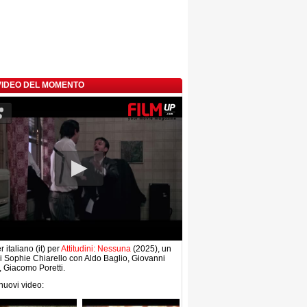
 VIDEO DEL MOMENTO
r italiano (it) per
Attitudini: Nessuna
(2025), un
di Sophie Chiarello con Aldo Baglio, Giovanni
i, Giacomo Poretti.
 nuovi video: