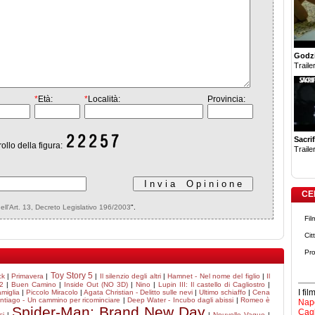
Godzi
Trailer
*
Età:
*
Località:
Provincia:
Sacrif
rollo della figura:
Trailer
CE
dell'Art. 13, Decreto Legislativo 196/2003
".
Fil
Cit
Pro
Toy Story 5
ck
|
Primavera
|
|
Il silenzio degli altri
|
Hamnet - Nel nome del figlio
|
Il
 2
|
Buen Camino
|
Inside Out (NO 3D)
|
Nino
|
Lupin III: Il castello di Cagliostro
|
I fi
amiglia
|
Piccolo Miracolo
|
Agata Christian - Delitto sulle nevi
|
Ultimo schiaffo
|
Cena
ntiago - Un cammino per ricominciare
|
Deep Water - Incubo dagli abissi
|
Romeo è
Napo
Spider-Man: Brand New Day
Cagl
ci
|
|
Nouvelle Vague
|