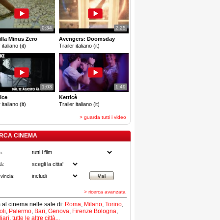
0:34
2:25
lla Minus Zero
Avengers: Doomsday
 italiano (it)
Trailer italiano (it)
1:03
1:49
ice
Ketticè
 italiano (it)
Trailer italiano (it)
> guarda tutti i video
RCA CINEMA
m:
tà:
vincia:
> ricerca avanzata
lm al cinema nelle sale di:
Roma
,
Milano
,
Torino
,
li
,
Palermo
,
Bari
,
Genova
,
Firenze
Bologna
,
iari
,
tutte le altre città...