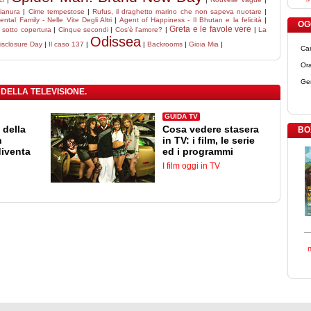
pianura
|
Cime tempestose
|
Rufus, il draghetto marino che non sapeva nuotare
|
ental Family - Nelle Vite Degli Altri
|
Agent of Happiness - Il Bhutan e la felicità
|
OGG
Greta e le favole vere
 sotto copertura
|
Cinque secondi
|
Cos'è l'amore?
|
|
La
Odissea
isclosure Day
|
Il caso 137
|
|
Backrooms
|
Gioia Mia
|
Ca
Ora
Ge
 DELLA TELEVISIONE.
GUIDA TV
 della
Cosa vedere stasera
BO
n
in TV: i film, le serie
diventa
ed i programmi
I film oggi in TV