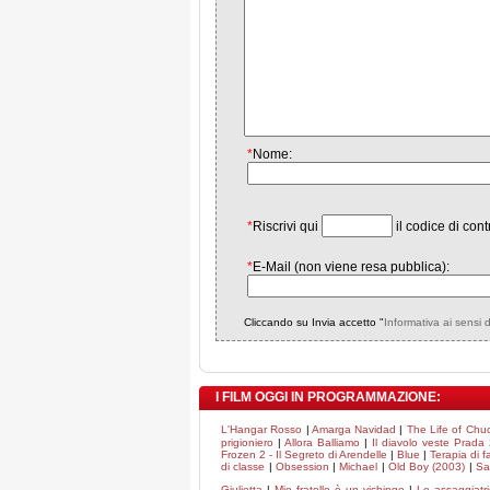
*
Nome:
*
Riscrivi qui
il codice di cont
*
E-Mail (non viene resa pubblica):
Cliccando su Invia accetto "
Informativa ai sensi 
I FILM OGGI IN PROGRAMMAZIONE:
L'Hangar Rosso
|
Amarga Navidad
|
The Life of Chu
prigioniero
|
Allora Balliamo
|
Il diavolo veste Prada
Frozen 2 - Il Segreto di Arendelle
|
Blue
|
Terapia di f
di classe
|
Obsession
|
Michael
|
Old Boy (2003)
|
Sa
Giulietta
|
Mio fratello è un vichingo
|
Le assaggiatri