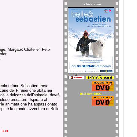
La locandina
oge, Margaux Châtelier, Félix
eder
s
colo orfano Sebastien trova
 cane dei Pirenei che abita nei
BLU-RAY DISC
 dalla dolcezza dell'animale, dovrà
coloso predatore. Ispirato al
serie animata che ha appassionato
oprire la grande avventura di Belle
tinua