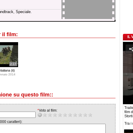
undtrack, Speciale.
il film:
IL
2:17
taliana (it)
ennaio 2014
nione su questo film::
Traile
*
Voto al film:
film 
Stort
000 caratteri):
Tra i