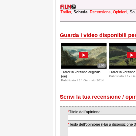
Trailer
,
Scheda
,
Recensione
,
Opinioni
, So
Guarda i video disponibili per 
1:06
Trailer in versione originale
Trailer in versione i
(en)
Pubblicato il 17 G
Pubblicato il 14 Gennaio 2014
Scrivi la tua recensione / opi
*
Titolo dell'opinione:
*
Testo dell'opinione (Hai a disposizione 3