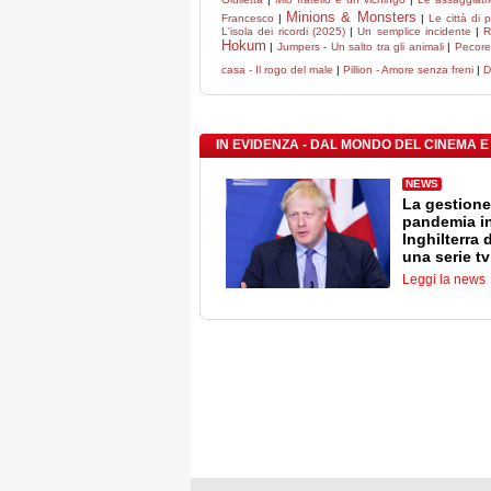
Minions & Monsters
Francesco
|
|
Le città di 
L'isola dei ricordi (2025)
|
Un semplice incidente
|
R
Hokum
|
Jumpers - Un salto tra gli animali
|
Pecore
casa - Il rogo del male
|
Pillion - Amore senza freni
|
D
IN EVIDENZA - DAL MONDO DEL CINEMA E
NEWS
La gestione
pandemia i
Inghilterra 
una serie tv
Leggi la news