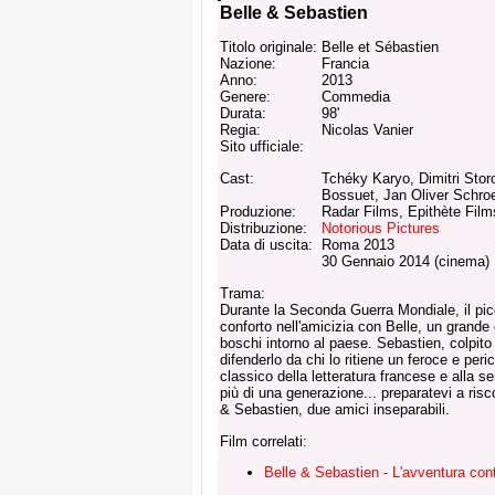
Belle & Sebastien
Titolo originale:
Belle et Sébastien
Nazione:
Francia
Anno:
2013
Genere:
Commedia
Durata:
98'
Regia:
Nicolas Vanier
Sito ufficiale:
Cast:
Tchéky Karyo, Dimitri Stor
Bossuet, Jan Oliver Schro
Produzione:
Radar Films, Epithète Film
Distribuzione:
Notorious Pictures
Data di uscita:
Roma 2013
30 Gennaio 2014 (cinema)
Trama:
Durante la Seconda Guerra Mondiale, il pic
conforto nell'amicizia con Belle, un grande
boschi intorno al paese. Sebastien, colpito
difenderlo da chi lo ritiene un feroce e peri
classico della letteratura francese e alla 
più di una generazione... preparatevi a risc
& Sebastien, due amici inseparabili.
Film correlati:
Belle & Sebastien - L'avventura con