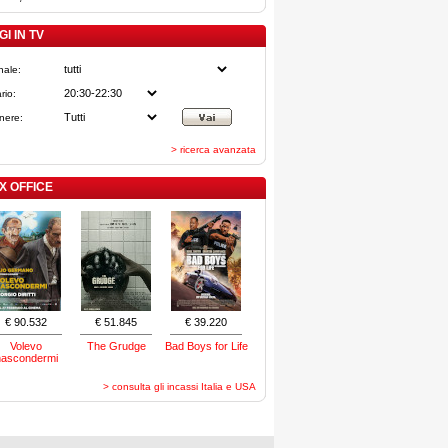
I IN TV
nale:
rio:
nere:
> ricerca avanzata
X OFFICE
€ 90.532
€ 51.845
€ 39.220
Volevo
The Grudge
Bad Boys for Life
nascondermi
> consulta gli incassi Italia e USA