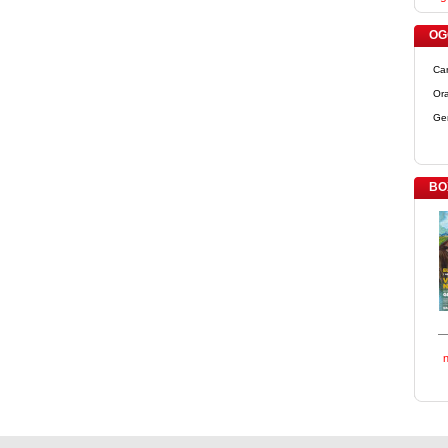
OGG
Ca
Ora
Ge
BO