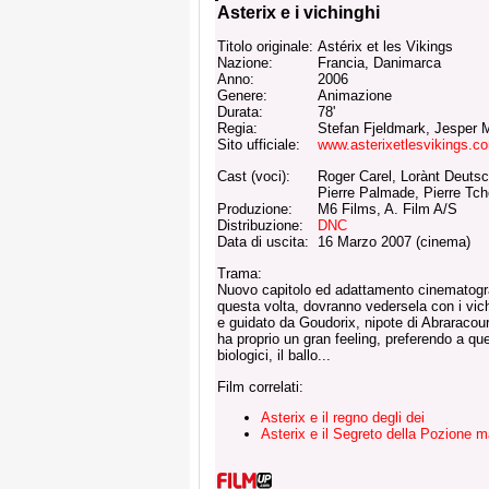
Asterix e i vichinghi
Titolo originale:
Astérix et les Vikings
Nazione:
Francia, Danimarca
Anno:
2006
Genere:
Animazione
Durata:
78'
Regia:
Stefan Fjeldmark, Jesper M
Sito ufficiale:
www.asterixetlesvikings.c
Cast (voci):
Roger Carel, Lorànt Deutsc
Pierre Palmade, Pierre Tch
Produzione:
M6 Films, A. Film A/S
Distribuzione:
DNC
Data di uscita:
16 Marzo 2007 (cinema)
Trama:
Nuovo capitolo ed adattamento cinematografi
questa volta, dovranno vedersela con i vic
e guidato da Goudorix, nipote di Abraracou
ha proprio un gran feeling, preferendo a que
biologici, il ballo...
Film correlati:
Asterix e il regno degli dei
Asterix e il Segreto della Pozione m