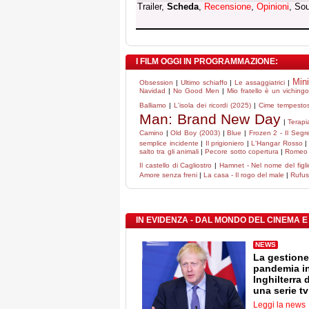
Trailer,
Scheda
,
Recensione
,
Opinioni
, So
I FILM OGGI IN PROGRAMMAZIONE:
Min
Obsession
|
Ultimo schiaffo
|
Le assaggiatrici
|
Navidad
|
No Good Men
|
Mio fratello è un viching
Balliamo
|
L'isola dei ricordi (2025)
|
Cime tempesto
Man: Brand New Day
|
Terapi
Camino
|
Old Boy (2003)
|
Blue
|
Frozen 2 - Il Segr
semplice incidente
|
Il prigioniero
|
L'Hangar Rosso
salto tra gli animali
|
Pecore sotto copertura
|
Romeo è
Il castello di Cagliostro
|
Hamnet - Nel nome del figli
Amore senza freni
|
La casa - Il rogo del male
|
Rufus
IN EVIDENZA - DAL MONDO DEL CINEMA E
NEWS
La gestione
pandemia i
Inghilterra 
una serie tv
Leggi la news