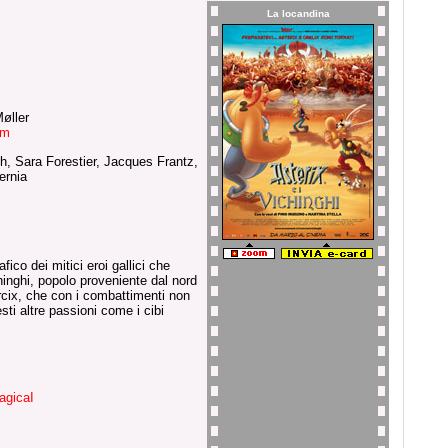
La locandina
øller
om
h, Sara Forestier, Jacques Frantz,
ernia
co dei mitici eroi gallici che
hinghi, popolo proveniente dal nord
rcix, che con i combattimenti non
sti altre passioni come i cibi
agicaI