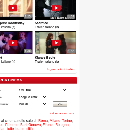
2:25
1:03
gers: Doomsday
Sacrifice
 italiano (it)
Trailer italiano (it)
1:49
1:00
cè
Klara e il sole
 italiano (it)
Trailer italiano (it)
> guarda tutti i video
RCA CINEMA
m:
tà:
vincia:
> ricerca avanzata
lm al cinema nelle sale di:
Roma
,
Milano
,
Torino
,
li
,
Palermo
,
Bari
,
Genova
,
Firenze
Bologna
,
iari
,
tutte le altre città...