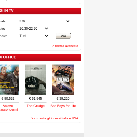
I IN TV
nale:
rio:
nere:
> ricerca avanzata
X OFFICE
€ 90.532
€ 51.845
€ 39.220
Volevo
The Grudge
Bad Boys for Life
nascondermi
> consulta gli incassi Italia e USA