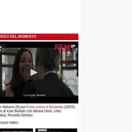
 VIDEO DEL MOMENTO
r italiano (it) per
Il mio nome è Nevenka
(2025),
lm di Icíar Bollaín con Mireia Oriol, Urko
abal, Ricardo Gómez.
 nuovi video: