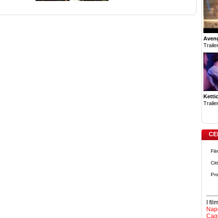
Aven
Trailer
Ketti
Trailer
CE
Fil
Cit
Pro
I fi
Napo
Cagl