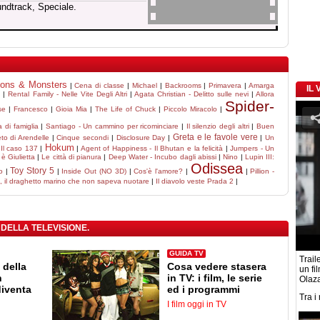
undtrack, Speciale.
ions & Monsters
|
Cena di classe
|
Michael
|
Backrooms
|
Primavera
|
Amarga
IL
o
|
Rental Family - Nelle Vite Degli Altri
|
Agata Christian - Delitto sulle nevi
|
Allora
Spider-
se
|
Francesco
|
Gioia Mia
|
The Life of Chuck
|
Piccolo Miracolo
|
a di famiglia
|
Santiago - Un cammino per ricominciare
|
Il silenzio degli altri
|
Buen
Greta e le favole vere
eto di Arendelle
|
Cinque secondi
|
Disclosure Day
|
|
Un
Hokum
|
Il caso 137
|
|
Agent of Happiness - Il Bhutan e la felicità
|
Jumpers - Un
 Giulietta
|
Le città di pianura
|
Deep Water - Incubo dagli abissi
|
Nino
|
Lupin III:
Odissea
Toy Story 5
o
|
|
Inside Out (NO 3D)
|
Cos'è l'amore?
|
|
Pillion -
, il draghetto marino che non sapeva nuotare
|
Il diavolo veste Prada 2
|
 DELLA TELEVISIONE.
GUIDA TV
Traile
 della
Cosa vedere stasera
un fi
n
in TV: i film, le serie
Olaz
diventa
ed i programmi
Tra i
I film oggi in TV