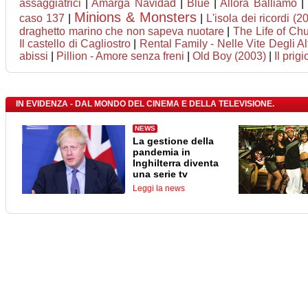
assaggiatrici
|
Amarga Navidad
|
Blue
|
Allora Balliamo
|
Minions & Monsters
caso 137
|
|
L'isola dei ricordi (2
draghetto marino che non sapeva nuotare
|
The Life of Ch
Il castello di Cagliostro
|
Rental Family - Nelle Vite Degli Alt
abissi
|
Pillion - Amore senza freni
|
Old Boy (2003)
|
Il prig
IN EVIDENZA - DAL MONDO DEL CINEMA E DELLA TELEVISIONE.
NEWS
La gestione della
pandemia in
Inghilterra diventa
una serie tv
Leggi la news