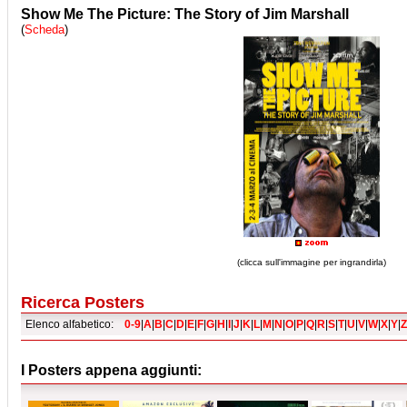
Show Me The Picture: The Story of Jim Marshall
(
Scheda
)
(clicca sull'immagine per ingrandirla)
Ricerca Posters
Elenco alfabetico:
0-9
|
A
|
B
|
C
|
D
|
E
|
F
|
G
|
H
|
I
|
J
|
K
|
L
|
M
|
N
|
O
|
P
|
Q
|
R
|
S
|
T
|
U
|
V
|
W
|
X
|
Y
|
Z
I Posters appena aggiunti: