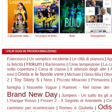
L'assistente della star
Un pugno di amici
Buio
Georgetown
I FILM OGGI IN PROGRAMMAZIONE:
Francesco
|
Un semplice incidente
|
Le città di pianura
|
Ag
Hokum
la felicità
|
|
Backrooms
|
Cime tempestose
|
La ca
sotto copertura
|
Cena di classe
|
Il silenzio degli altri
|
A
Greta e le favole vere
nevi
|
|
Michael
|
Gioia Mia
|
Obs
Toy Story 5
2
|
|
Nino
|
Piccolo Miracolo
|
Primavera
famiglia
|
Nouvelle Vague
|
Hamnet - Nel nome del fi
Brand New Day
|
Jumpers - Un salto tra gli a
L'Hangar Rosso
|
Frozen 2 - Il Segreto di Arendelle
|
Ci
Odi
cammino per ricominciare
|
Romeo è Giulietta
|