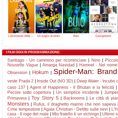
L'assistente della star
Un pugno di amici
Buio
Georgetown
I FILM OGGI IN PROGRAMMAZIONE:
Santiago - Un cammino per ricominciare
|
Nino
|
Piccol
Nouvelle Vague
|
Amarga Navidad
|
Hamnet - Nel nome d
Spider-Man: Bran
Hokum
Obsession
|
|
veste Prada 2
|
Inside Out (NO 3D)
|
Deep Water - Incubo d
caso 137
|
Agent of Happiness - Il Bhutan e la felicità
Pecore sotto copertura
|
Un semplice incidente
|
Jumpers
Toy Story 5
Primavera
|
|
Backrooms
|
Le città di pia
Monsters
|
Rufus, il draghetto marino che non sapeva 
Cime tempestose
|
Agata Christian - Delitto sulle nevi
|
L'H
casa - Il rogo del male
|
Mio fratello è un vichingo
|
Ultimo s