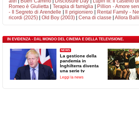
altri
|
Buen Camino
|
Disclosure Day
|
Lupin III: Il castello 
Romeo è Giulietta
|
Terapia di famiglia
|
Pillion - Amore sen
- Il Segreto di Arendelle
|
Il prigioniero
|
Rental Family - Nel
ricordi (2025)
|
Old Boy (2003)
|
Cena di classe
|
Allora Bal
IN EVIDENZA - DAL MONDO DEL CINEMA E DELLA TELEVISIONE.
NEWS
La gestione della
pandemia in
Inghilterra diventa
una serie tv
Leggi la news