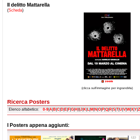
Il delitto Mattarella
(
Scheda
)
(clicca sull'immagine per ingrandirla)
Ricerca Posters
Elenco alfabetico:
0-9
|
A
|
B
|
C
|
D
|
E
|
F
|
G
|
H
|
I
|
J
|
K
|
L
|
M
|
N
|
O
|
P
|
Q
|
R
|
S
|
T
|
U
|
V
|
W
|
X
|
Y
|
Z
I Posters appena aggiunti: