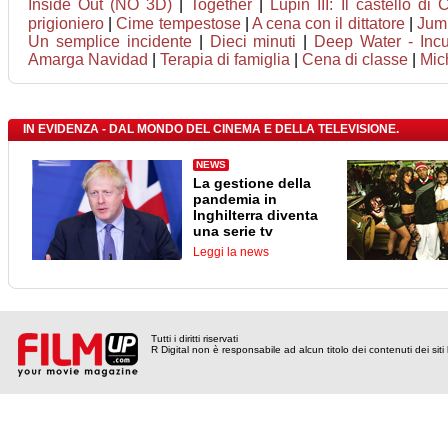
Inside Out (NO 3D)
|
Together
|
Lupin III: Il castello di 
prigioniero
|
Cime tempestose
|
A cena con il dittatore
|
Jump
Un semplice incidente
|
Dieci minuti
|
Deep Water - Incu
Amarga Navidad
|
Terapia di famiglia
|
Cena di classe
|
Mic
IN EVIDENZA - DAL MONDO DEL CINEMA E DELLA TELEVISIONE.
NEWS
La gestione della
pandemia in
Inghilterra diventa
una serie tv
Leggi la news
Tutti i diritti riservati
R Digital non è responsabile ad alcun titolo dei contenuti dei siti l