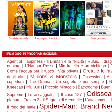
L'assistente della star
Un pugno di amici
Buio
Georgetown
I FILM OGGI IN PROGRAMMAZIONE:
Agent of Happiness - Il Bhutan e la felicità
|
Rufus, il dra
nuotare
|
L'Hangar Rosso
|
Mio fratello è un vichingo
|
Greta e le fa
Come l'acqua per il fuoco
|
Vita privata
|
Minions & Monsters
degli altri
|
|
Obsession
|
Al
copertura
|
The Drama - Un segreto è per sempre
|
N
Hokum
Kneecap
|
|
Piccolo Miracolo
|
Backrooms
|
Buen
Odissea
Supreme
|
Le assaggiatrici
|
Il caso 137
|
pianura
|
Frozen 2 - Il Segreto di Arendelle
|
L'attachment -
Spider-Man: Brand N
Il rogo del male
|