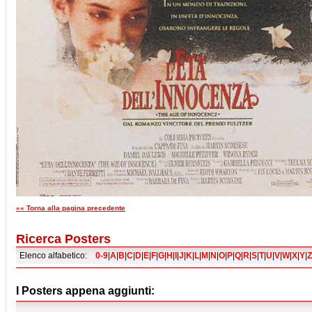
«« Torna alla pagina precedente
Ricerca Posters
Elenco alfabetico:
0-9
|
A
|
B
|
C
|
D
|
E
|
F
|
G
|
H
|
I
|
J
|
K
|
L
|
M
|
N
|
O
|
P
|
Q
|
R
|
S
|
T
|
U
|
V
|
W
|
X
|
Y
|
Z
I Posters appena aggiunti: