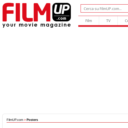
Film
TV
C
FilmUP.com
>
Posters