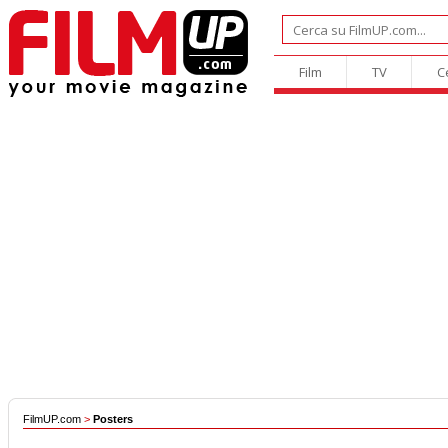
Film
TV
C
FilmUP.com
>
Posters