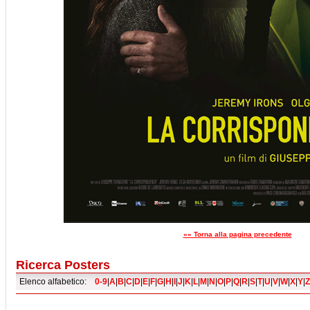
«« Torna alla pagina precedente
Ricerca Posters
Elenco alfabetico:
0-9
|
A
|
B
|
C
|
D
|
E
|
F
|
G
|
H
|
I
|
J
|
K
|
L
|
M
|
N
|
O
|
P
|
Q
|
R
|
S
|
T
|
U
|
V
|
W
|
X
|
Y
|
Z