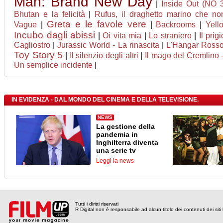
Man: Brand New Day
|
Inside Out (NO 
Bhutan e la felicità
|
Rufus, il draghetto marino che n
Greta e le favole vere
Vague
|
|
Backrooms
|
Yell
Incubo dagli abissi
|
Oi vita mia
|
Lo straniero
|
Il prig
Cagliostro
|
Jurassic World - La rinascita
|
L'Hangar Ross
Toy Story 5
|
Il silenzio degli altri
|
Il mago del Cremlino -
Un semplice incidente
|
IN EVIDENZA - DAL MONDO DEL CINEMA E DELLA TELEVISIONE.
NEWS
La gestione della
pandemia in
Inghilterra diventa
una serie tv
Leggi la news
Tutti i diritti riservati
R Digital non è responsabile ad alcun titolo dei contenuti dei siti l