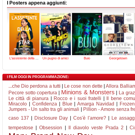
I Posters appena aggiunti:
L'assistente della star
Un pugno di amici
Buio
Georgetown
I FILM OGGI IN PROGRAMMAZIONE:
...che Dio perdona a tutti
|
Le cose non dette
|
Allora Ballia
Minions & Monsters
Pecore sotto copertura
|
|
La graz
Le città di pianura
|
Rocco e i suoi fratelli
|
Il bene com
Miracolo
|
Confidenza
|
Blue
|
Amarga Navidad
|
Frozen
Jumpers - Un salto tra gli animali
|
Pillion - Amore senza fr
caso 137
|
Disclosure Day
|
Cos'è l'amore?
|
Le assaggi
tempestose
|
Obsession
|
Il diavolo veste Prada 2
|
Ci