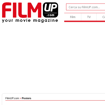
Film
TV
C
FilmUP.com
>
Posters