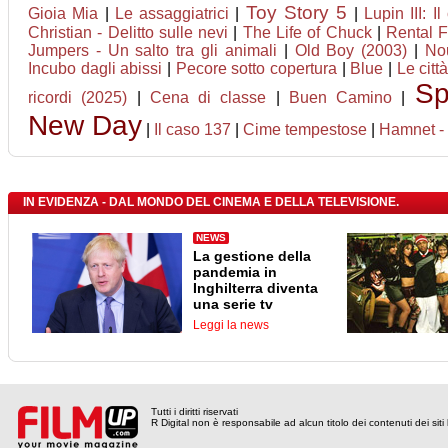
Toy Story 5
Gioia Mia
|
Le assaggiatrici
|
|
Lupin III: I
Christian - Delitto sulle nevi
|
The Life of Chuck
|
Rental F
Jumpers - Un salto tra gli animali
|
Old Boy (2003)
|
No
Incubo dagli abissi
|
Pecore sotto copertura
|
Blue
|
Le citt
Sp
ricordi (2025)
|
Cena di classe
|
Buen Camino
|
New Day
|
Il caso 137
|
Cime tempestose
|
Hamnet - 
IN EVIDENZA - DAL MONDO DEL CINEMA E DELLA TELEVISIONE.
NEWS
La gestione della
pandemia in
Inghilterra diventa
una serie tv
Leggi la news
Tutti i diritti riservati
R Digital non è responsabile ad alcun titolo dei contenuti dei siti l