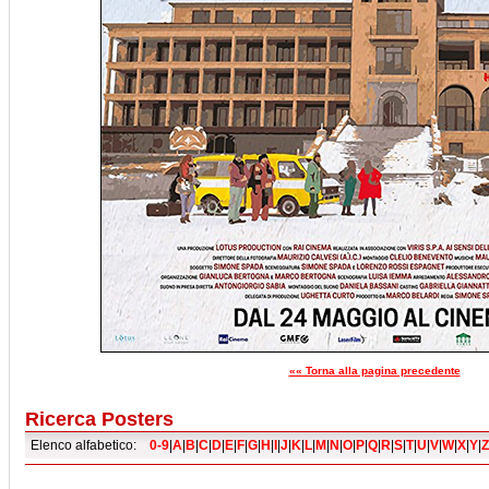
«« Torna alla pagina precedente
Ricerca Posters
Elenco alfabetico:
0-9
|
A
|
B
|
C
|
D
|
E
|
F
|
G
|
H
|
I
|
J
|
K
|
L
|
M
|
N
|
O
|
P
|
Q
|
R
|
S
|
T
|
U
|
V
|
W
|
X
|
Y
|
Z