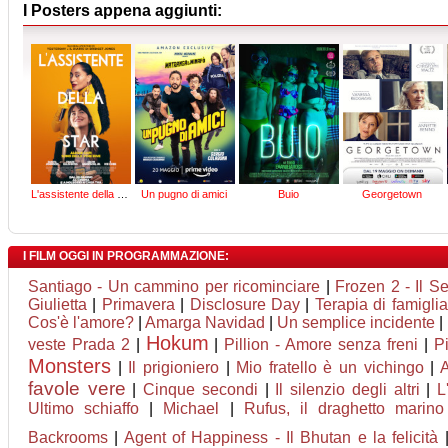
I Posters appena aggiunti:
L'assistente della star
Un pugno di amici
Buio
Georgetown
I FILM OGGI IN PROGRAMMAZIONE:
Santiago - Un cammino per ricominciare
|
Frozen 2 - Il S
Giulietta
|
Primavera
|
Disclosure Day
|
Terapia di famiglia
Cos'è l'amore?
|
Amarga Navidad
|
Un semplice incidente
|
Hokum
veste Prada 2
|
|
Pillion - Amore senza freni
|
P
Monsters
|
Il prigioniero
|
Mio fratello è un vichingo
|
A
favole vere
|
Cinque secondi
|
Il silenzio degli altri
|
L
Ultimo schiaffo
|
Michael
|
Rufus, il draghetto marin
Backrooms
|
Agent of Happiness - Il Bhutan e la felicità