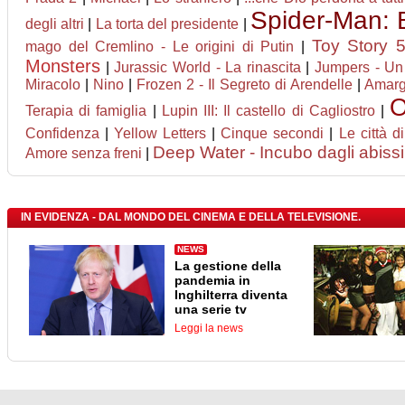
Spider-Man:
degli altri
|
La torta del presidente
|
Toy Story 
mago del Cremlino - Le origini di Putin
|
Monsters
|
Jurassic World - La rinascita
|
Jumpers - Un s
Miracolo
|
Nino
|
Frozen 2 - Il Segreto di Arendelle
|
Amarg
O
Terapia di famiglia
|
Lupin III: Il castello di Cagliostro
|
Confidenza
|
Yellow Letters
|
Cinque secondi
|
Le città d
Deep Water - Incubo dagli abissi
Amore senza freni
|
IN EVIDENZA - DAL MONDO DEL CINEMA E DELLA TELEVISIONE.
NEWS
La gestione della
pandemia in
Inghilterra diventa
una serie tv
Leggi la news