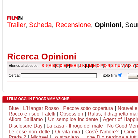
Trailer
,
Scheda
,
Recensione
,
Opinioni
, Sou
Ricerca Opinioni
Elenco alfabetico:
0-9
|
A
|
B
|
C
|
D
|
E
|
F
|
G
|
H
|
I
|
J
|
K
|
L
|
M
|
N
|
O
|
P
|
Q
|
R
|
S
|
T
|
U
|
V
|
W
|
X
|
Y
|
Z
Cerca:
Titolo film
I FILM OGGI IN PROGRAMMAZIONE:
Blue
|
L'Hangar Rosso
|
Pecore sotto copertura
|
Nouvelle
Rocco e i suoi fratelli
|
Obsession
|
Rufus, il draghetto m
Allora Balliamo
|
Un semplice incidente
|
Agent of Happine
Disclosure Day
|
La casa - Il rogo del male
|
No Good Me
Le cose non dette
|
Oi vita mia
|
Cos'è l'amore?
|
Cime 
Prada 2
|
Michael
|
Lo straniero
|
...che Dio perdona a tutti