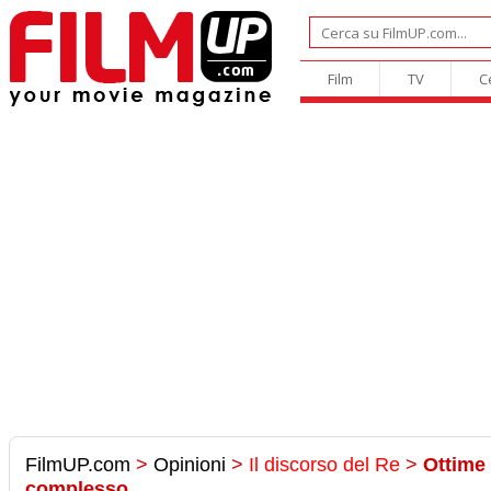
Film
TV
C
FilmUP.com
>
Opinioni
>
Il discorso del Re
>
Ottime 
complesso..