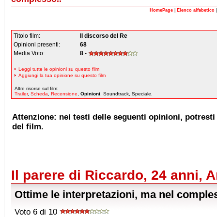
HomePage
|
Elenco alfabetico
Titolo film:
Il discorso del Re
Opinioni presenti:
68
Media Voto:
8
-
Leggi tutte le opinioni su questo film
Aggiungi la tua opinione su questo film
Altre risorse sul film:
Trailer
,
Scheda
,
Recensione
,
Opinioni
, Soundtrack, Speciale.
Attenzione: nei testi delle seguenti opinioni, potresti 
del film.
Il parere di Riccardo, 24 anni, 
Ottime le interpretazioni, ma nel comple
Voto 6 di 10