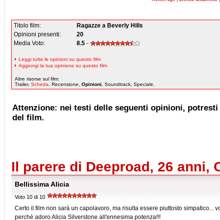
Titolo film:
Ragazze a Beverly Hills
Opinioni presenti:
20
Media Voto:
8.5
-
Leggi tutte le opinioni su questo film
Aggiungi la tua opinione su questo film
Altre risorse sul film:
Trailer,
Scheda
, Recensione,
Opinioni
, Soundtrack, Speciale.
Attenzione: nei testi delle seguenti opinioni, potresti 
del film.
Il parere di Deeproad, 26 anni, 
Bellissima Alicia
Voto 10 di 10
Certo il film non sarà un capolavoro, ma risulta essere piuttosto simpatico... 
perchè adoro Alicia Silverstone all'ennesima potenza!!!