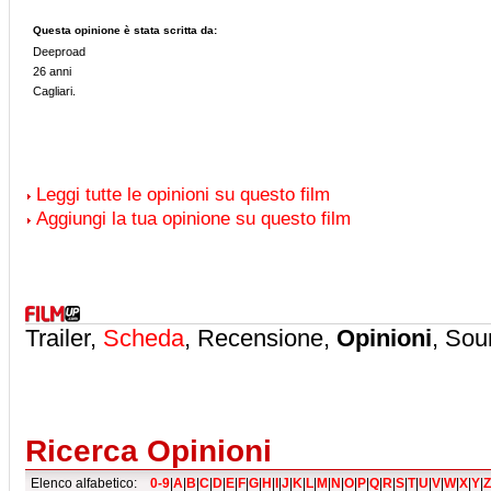
Questa opinione è stata scritta da:
Deeproad
26 anni
Cagliari.
Leggi tutte le opinioni su questo film
Aggiungi la tua opinione su questo film
Trailer,
Scheda
, Recensione,
Opinioni
, Sou
Ricerca Opinioni
Elenco alfabetico:
0-9
|
A
|
B
|
C
|
D
|
E
|
F
|
G
|
H
|
I
|
J
|
K
|
L
|
M
|
N
|
O
|
P
|
Q
|
R
|
S
|
T
|
U
|
V
|
W
|
X
|
Y
|
Z