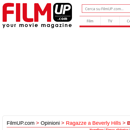
Film
TV
C
FilmUP.com
>
Opinioni
>
Ragazze a Beverly Hills
>
B
HomePage
|
Elenco alfabetico