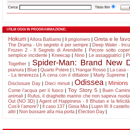
Cerca:
Titolo film
I FILM OGGI IN PROGRAMMAZIONE:
Hokum
Greta e le fav
|
Allora Balliamo
|
Il prigioniero
|
The Drama - Un segreto è per sempre
|
Deep Water - Incu
Frozen 2 - Il Segreto di Arendelle
|
Pecore sotto coper
semplice incidente
|
Kneecap
|
Nino
|
Le assaggiatrici
|
P
Spider-Man: Brand New 
Together
|
pianura
|
Blue
|
Quarto Potere
|
L'Hangar Rosso
|
La casa - 
- La tenerezza
|
A cena con il dittatore
|
Marty Supreme
|
Odissea
Minions
Disclosure Day
|
Dieci minuti
|
|
Toy Story 5
Come l'acqua per il fuoco
|
|
Buen Camin
animali
|
Rufus, il draghetto marino che non sapeva nuota
Out (NO 3D)
|
Agent of Happiness - Il Bhutan e la felicità
Cos'è l'amore?
|
Il caso 137
|
Gioia Mia
|
Lupin III: Il castell
altri
|
Non bussare alla mia porta
|
Election Day
|