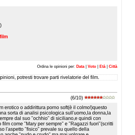
)
film
Ordina le opinioni per:
Data
|
Voto
|
Età
|
Città
inioni, potresti trovare parti rivelatorie del film.
(6/10)
 erotico o addirittura porno soft(è il colmo!)questo
 una sorta di analisi psicologica sull'uomo,la donna,la
sempre dal suo "ochhio" di siciliano,e quindi con
 film come "Mary per sempre" e "Ragazzi fuori"(scritti
 l'aspetto "fisico" prevale su quello della
so,anche "nudo e crudo",ma mai volgare e