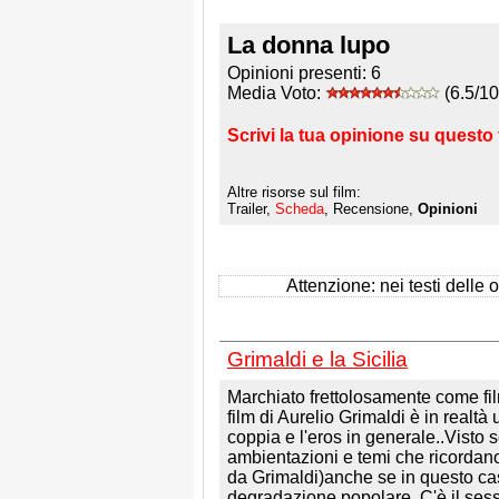
La donna lupo
Opinioni presenti:
6
Media Voto:
(6.5/10
Scrivi la tua opinione su questo 
Altre risorse sul film:
Trailer,
Scheda
, Recensione,
Opinioni
Attenzione: nei testi delle op
Grimaldi e la Sicilia
Marchiato frettolosamente come film
film di Aurelio Grimaldi è in realtà
coppia e l'eros in generale..Visto 
ambientazioni e temi che ricordano
da Grimaldi)anche se in questo caso
degradazione popolare..C'è il ses