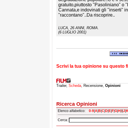
gratuito,piuttosto "Pasoliniano" o
Cannata,e indovinati gli "inserti" i
"raccontano"..Da riscoprire..
LUCA
, 26 ANNI, ROMA.
(6 LUGLIO 2001)
Scrivi la tua opinione su questo f
Trailer,
Scheda
, Recensione,
Opinioni
Ricerca Opinioni
Elenco alfabetico:
0-9
|
A
|
B
|
C
|
D
|
E
|
F
|
G
|
H
|
I
|
J
|
Cerca: