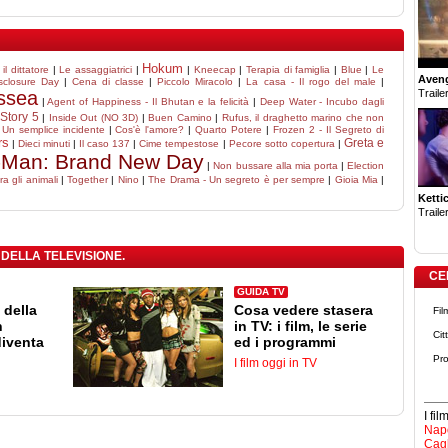
Hokum
l dittatore
|
Le assaggiatrici
|
|
Kneecap
|
Terapia di famiglia
|
Blue
|
Le
Aven
sclosure Day
|
Cena di classe
|
Piccolo Miracolo
|
La casa - Il rogo del male
|
Trailer
ssea
|
Agent of Happiness - Il Bhutan e la felicità
|
Deep Water - Incubo dagli
Story 5
|
Inside Out (NO 3D)
|
Buen Camino
|
Rufus, il draghetto marino che non
|
Un semplice incidente
|
Cos'è l'amore?
|
Quarto Potere
|
Frozen 2 - Il Segreto di
rs
Greta e
|
Dieci minuti
|
Il caso 137
|
Cime tempestose
|
Pecore sotto copertura
|
-Man: Brand New Day
|
Non bussare alla mia porta
|
Election
ra gli animali
|
Together
|
Nino
|
The Drama - Un segreto è per sempre
|
Gioia Mia
|
Ketti
Trailer
 DELLA TELEVISIONE.
CE
GUIDA TV
 della
Cosa vedere stasera
Fil
n
in TV: i film, le serie
Cit
diventa
ed i programmi
Pro
I film oggi in TV
I fi
Napo
Cagl