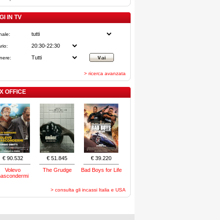
I IN TV
nale:
rio:
nere:
> ricerca avanzata
X OFFICE
€ 90.532
€ 51.845
€ 39.220
Volevo
The Grudge
Bad Boys for Life
nascondermi
> consulta gli incassi Italia e USA