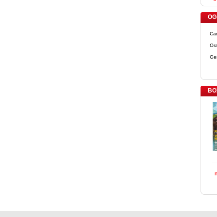
OGG
Ca
Ora
Ge
BO