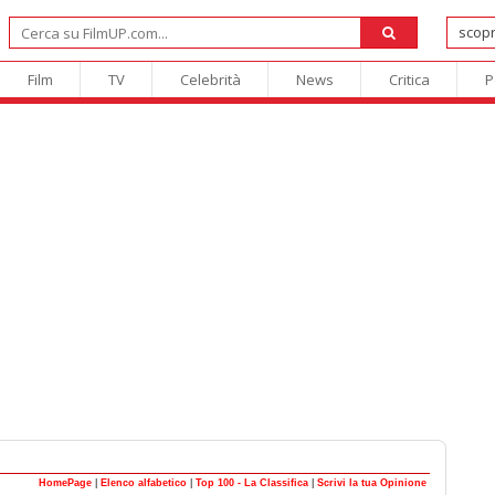
Film
TV
Celebrità
News
Critica
P
HomePage
|
Elenco alfabetico
|
Top 100 - La Classifica
|
Scrivi la tua Opinione