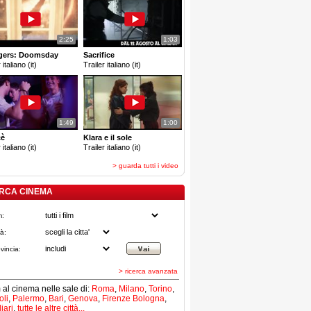
2:25
1:03
gers: Doomsday
Sacrifice
 italiano (it)
Trailer italiano (it)
1:49
1:00
cè
Klara e il sole
 italiano (it)
Trailer italiano (it)
> guarda tutti i video
RCA CINEMA
m:
tà:
vincia:
> ricerca avanzata
lm al cinema nelle sale di:
Roma
,
Milano
,
Torino
,
li
,
Palermo
,
Bari
,
Genova
,
Firenze
Bologna
,
iari
,
tutte le altre città...