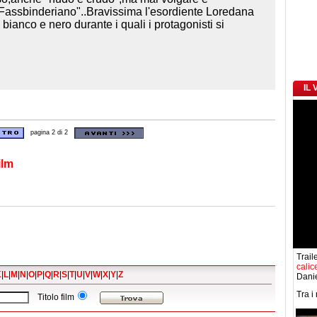
 "Fassbinderiano"..Bravissima l'esordiente Loredana
n bianco e nero durante i quali i protagonisti si
IL
pagina 2 di 2
ilm
Trail
calic
K
|
L
|
M
|
N
|
O
|
P
|
Q
|
R
|
S
|
T
|
U
|
V
|
W
|
X
|
Y
|
Z
Danie
Tra i
Titolo film