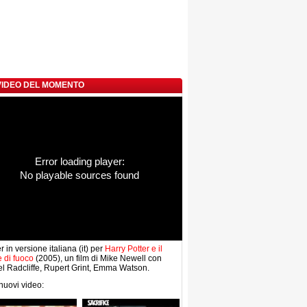
 VIDEO DEL MOMENTO
Error loading player:
No playable sources found
er in versione italiana (it) per
Harry Potter e il
e di fuoco
(2005), un film di Mike Newell con
l Radcliffe, Rupert Grint, Emma Watson.
 nuovi video: