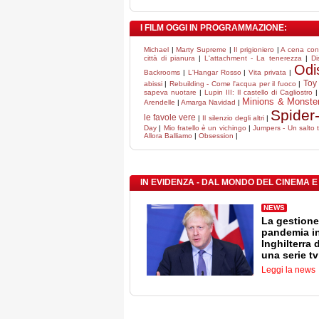
I FILM OGGI IN PROGRAMMAZIONE:
Michael
|
Marty Supreme
|
Il prigioniero
|
A cena con i
città di pianura
|
L'attachment - La tenerezza
|
Di
Odi
Backrooms
|
L'Hangar Rosso
|
Vita privata
|
Toy 
abissi
|
Rebuilding - Come l'acqua per il fuoco
|
sapeva nuotare
|
Lupin III: Il castello di Cagliostro
Minions & Monste
Arendelle
|
Amarga Navidad
|
Spider
le favole vere
|
Il silenzio degli altri
|
Day
|
Mio fratello è un vichingo
|
Jumpers - Un salto t
Allora Balliamo
|
Obsession
|
IN EVIDENZA - DAL MONDO DEL CINEMA E
NEWS
La gestione
pandemia i
Inghilterra 
una serie tv
Leggi la news