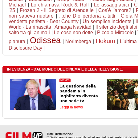
Michael
|
Lo chiamava Rock & Roll
|
Le assaggiatrici
|
C
'25
|
Frozen 2 - Il Segreto di Arendelle
|
Cos'è l'amore?
|
non sapeva nuotare
|
...che Dio perdona a tutti
|
Gioia M
vendetta perfetta - Bear Country
|
Un semplice incidente
|
I
World - La rinascita
|
Amarga Navidad
|
Il silenzio degli altri
salto tra gli animali
|
Le cose non dette
|
Piccolo Miracolo
|
Odissea
Hokum
pianura
|
|
Norimberga
|
|
L'ultima
Disclosure Day
|
IN EVIDENZA - DAL MONDO DEL CINEMA E DELLA TELEVISIONE.
NEWS
La gestione della
pandemia in
Inghilterra diventa
una serie tv
Leggi la news
Tutti i diritti riservati
R Digital non è responsabile ad alcun titolo dei contenuti dei siti l