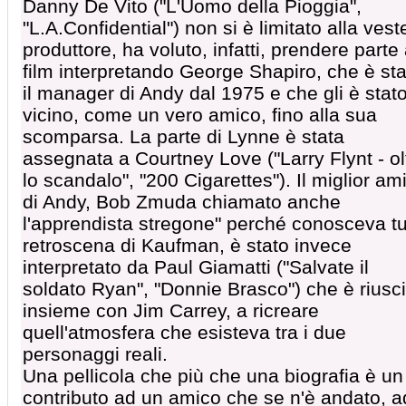
Danny De Vito ("L'Uomo della Pioggia",
"L.A.Confidential") non si è limitato alla vest
produttore, ha voluto, infatti, prendere parte 
film interpretando George Shapiro, che è sta
il manager di Andy dal 1975 e che gli è stat
vicino, come un vero amico, fino alla sua
scomparsa. La parte di Lynne è stata
assegnata a Courtney Love ("Larry Flynt - ol
lo scandalo", "200 Cigarettes"). Il miglior am
di Andy, Bob Zmuda chiamato anche
l'apprendista stregone" perché conosceva tut
retroscena di Kaufman, è stato invece
interpretato da Paul Giamatti ("Salvate il
soldato Ryan", "Donnie Brasco") che è riusci
insieme con Jim Carrey, a ricreare
quell'atmosfera che esisteva tra i due
personaggi reali.
Una pellicola che più che una biografia è un
contributo ad un amico che se n'è andato, a