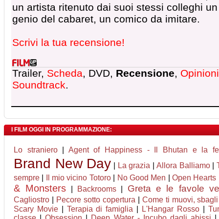
un artista ritenuto dai suoi stessi colleghi un
genio del cabaret, un comico da imitare.
Scrivi la tua recensione!
Trailer,
Scheda
, DVD,
Recensione
,
Opinioni
Soundtrack
.
I FILM OGGI IN PROGRAMMAZIONE:
Lo straniero
|
Agent of Happiness - Il Bhutan e la fel
Brand New Day
|
La grazia
|
Allora Balliamo
|
sempre
|
Il mio vicino Totoro
|
No Good Men
|
Open Hearts
& Monsters
Greta e le favole ve
|
Backrooms
|
Cagliostro
|
Pecore sotto copertura
|
Come ti muovi, sbagli
Scary Movie
|
Terapia di famiglia
|
L'Hangar Rosso
|
Tun
classe
|
Obsession
|
Deep Water - Incubo dagli abissi