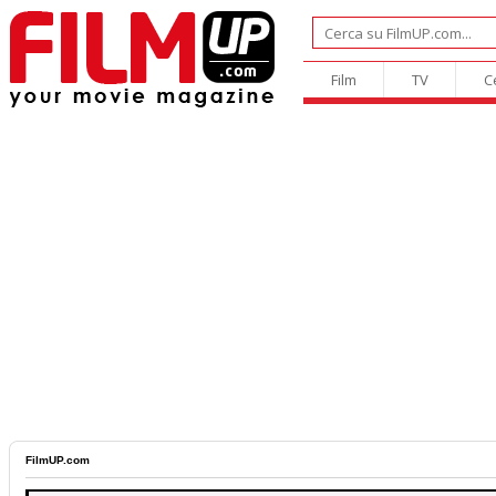
Film
TV
C
FilmUP.com