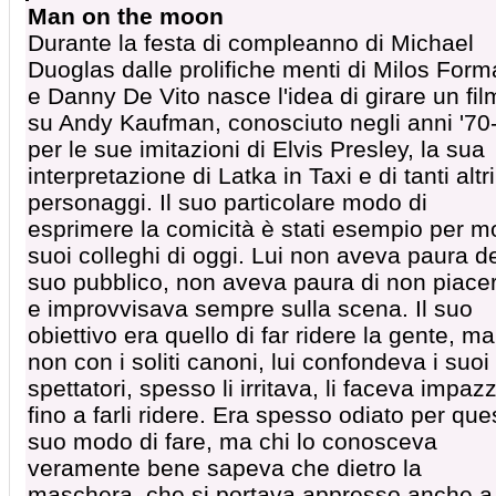
Man on the moon
Durante la festa di compleanno di Michael
Duoglas dalle prolifiche menti di Milos For
e Danny De Vito nasce l'idea di girare un fil
su Andy Kaufman, conosciuto negli anni '70
per le sue imitazioni di Elvis Presley, la sua
interpretazione di Latka in Taxi e di tanti altri
personaggi. Il suo particolare modo di
esprimere la comicità è stati esempio per mo
suoi colleghi di oggi. Lui non aveva paura d
suo pubblico, non aveva paura di non piace
e improvvisava sempre sulla scena. Il suo
obiettivo era quello di far ridere la gente, ma
non con i soliti canoni, lui confondeva i suoi
spettatori, spesso li irritava, li faceva impazz
fino a farli ridere. Era spesso odiato per que
suo modo di fare, ma chi lo conosceva
veramente bene sapeva che dietro la
maschera, che si portava appresso anche a