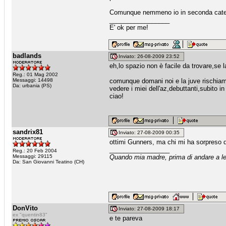
Comunque nemmeno io in seconda catego
_________________
E' ok per me!
badlands
Inviato: 26-08-2009 23:52
eh,lo spazio non è facile da trovare,se
Reg.: 01 Mag 2002
Messaggi: 14498
comunque domani noi e la juve rischiam
Da: urbania (PS)
vedere i miei dell'az,debuttanti,subito i
ciao!
sandrix81
Inviato: 27-08-2009 00:35
ottimi Gunners, ma chi mi ha sorpreso di
_________________
Reg.: 20 Feb 2004
Messaggi: 29115
Quando mia madre, prima di andare a let
Da: San Giovanni Teatino (CH)
DonVito
Inviato: 27-08-2009 18:17
ex "quentin83"
e te pareva