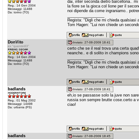
dai, inter seconda dietro barcellona.. m
Reg.: 14 Gen 2004
la fiore se la gioca col lione per il secon
Messaggi: 11488
noi dipende da come ingraniamo.. potre
Da: torino (TO)
_________________
Regista: "Digli che mi chieda qualsiasi
Tom Hagen: "Lui non chiede un secondo fa
DonVito
Inviato: 27-08-2009 18:41
ex "quentin83"
certo che se il real trova una certa quad
neanche.. e di solito in champions sono
Reg.: 14 Gen 2004
_________________
Messaggi: 11488
Regista: "Digli che mi chieda qualsiasi
Da: torino (TO)
Tom Hagen: "Lui non chiede un secondo fa
badlands
Inviato: 27-08-2009 18:41
eh,io se passasse solo la juve non sarei
russia son sempre brutte cose.certo a ve
Reg.: 01 Mag 2002
Messaggi: 14498
ciao!
Da: urbania (PS)
badlands
Inviato: 27-08-2009 18:45