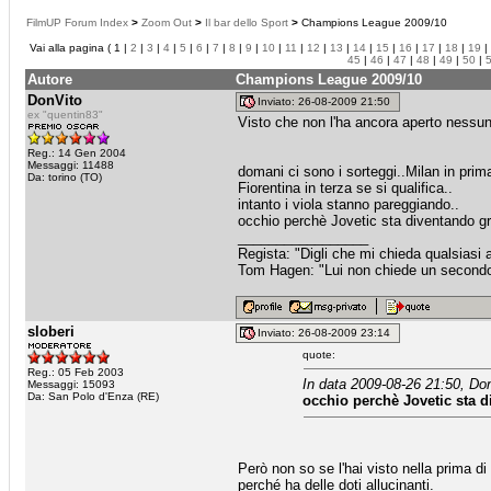
FilmUP Forum Index
>
Zoom Out
>
Il bar dello Sport
>
Champions League 2009/10
Vai alla pagina ( 1 |
2
|
3
|
4
|
5
|
6
|
7
|
8
|
9
|
10
|
11
|
12
|
13
|
14
|
15
|
16
|
17
|
18
|
19
|
45
|
46
|
47
|
48
|
49
|
50
|
Autore
Champions League 2009/10
DonVito
Inviato: 26-08-2009 21:50
ex "quentin83"
Visto che non l'ha ancora aperto nessun
Reg.: 14 Gen 2004
Messaggi: 11488
domani ci sono i sorteggi..Milan in prim
Da: torino (TO)
Fiorentina in terza se si qualifica..
intanto i viola stanno pareggiando..
occhio perchè Jovetic sta diventando gr
_________________
Regista: "Digli che mi chieda qualsiasi
Tom Hagen: "Lui non chiede un secondo fa
sloberi
Inviato: 26-08-2009 23:14
quote:
Reg.: 05 Feb 2003
In data 2009-08-26 21:50, Don
Messaggi: 15093
Da: San Polo d'Enza (RE)
occhio perchè Jovetic sta d
Però non so se l'hai visto nella prima di
perché ha delle doti allucinanti.