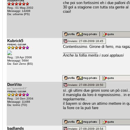
che poi son fortissimi eh i due palloni
30 gol a stagione con tutta sta gente al 
Reg.: 01 Mag 2002
Messaggi: 14498
ciao!
Da: urbania (PS)
Kubrick5
Inviato: 27-08-2009 18:45
Contentissimo. Girone di ferro, ma ragazz
_________________
Anche la follia merita i suoi applausi
Reg.: 19 Apr 2006
Messaggi: 5694
Da: San Zeno (BS)
DonVito
Inviato: 27-08-2009 18:50
ex "quentin83"
sì..gli ultimi due gironi sono un pò così.
il marsiglia da loro è rognosissimo.. in
Reg.: 14 Gen 2004
regolarmente..
Messaggi: 11488
il bayern si deve un attimo mettere in qu
Da: torino (TO)
la fiore ce la può fare
badlands
Inviato: 27-08-2009 18:54