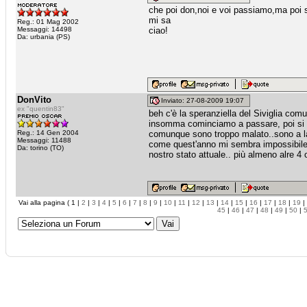
che poi don,noi e voi passiamo,ma poi si
mi sa
Reg.: 01 Mag 2002
Messaggi: 14498
ciao!
Da: urbania (PS)
DonVito
Inviato: 27-08-2009 19:07
ex "quentin83"
beh c'è la speranziella del Siviglia com
insomma cominciamo a passare, poi si 
Reg.: 14 Gen 2004
comunque sono troppo malato..sono a la
Messaggi: 11488
come quest'anno mi sembra impossibile 
Da: torino (TO)
nostro stato attuale.. più almeno alre 4 
Vai alla pagina ( 1 |
2
|
3
|
4
|
5
|
6
|
7
|
8
|
9
|
10
|
11
|
12
|
13
|
14
|
15
|
16
|
17
|
18
|
19
|
45
|
46
|
47
|
48
|
49
|
50
|