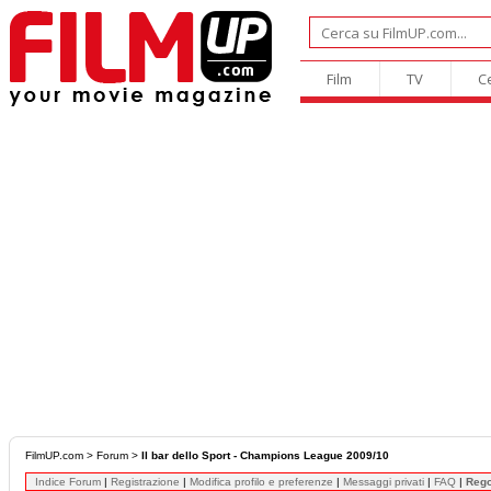
Film
TV
C
FilmUP.com
>
Forum
>
Il bar dello Sport - Champions League 2009/10
Indice Forum
|
Registrazione
|
Modifica profilo e preferenze
|
Messaggi privati
|
FAQ
|
Reg