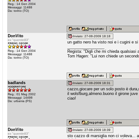
Reg.: 14 Gen 2004
Messaggi: 11488
Da: torino (TO)
DonVito
Inviato: 27-08-2009 18:18
ex "quentin83"
un gatto nero ha visto noi e i cugini e si
_________________
Reg.: 14 Gen 2004
Regista: "Digli che mi chieda qualsiasi
Messaggi: 11488
Tom Hagen: "Lui non chiede un secondo fa
Da: torino (TO)
badlands
Inviato: 27-08-2009 18:31
cazzo,giocare per un solo posto è dura,n
il wolsfburg,almeno.buono il girone juve
Reg.: 01 Mag 2002
Messaggi: 14498
ciao!
Da: urbania (PS)
DonVito
Inviato: 27-08-2009 18:39
ex "quentin83"
sto cazzo di marsiglia non ci voleva... 