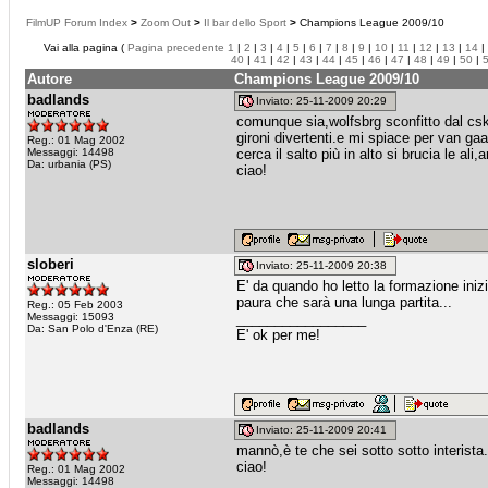
FilmUP Forum Index
>
Zoom Out
>
Il bar dello Sport
>
Champions League 2009/10
Vai alla pagina (
Pagina precedente
1
|
2
|
3
|
4
|
5
|
6
|
7
|
8
|
9
|
10
|
11
|
12
|
13
|
14
|
40
|
41
|
42
|
43
|
44
|
45
|
46
|
47
|
48
|
49
|
50
|
Autore
Champions League 2009/10
badlands
Inviato: 25-11-2009 20:29
comunque sia,wolfsbrg sconfitto dal cska
gironi divertenti.e mi spiace per van g
Reg.: 01 Mag 2002
Messaggi: 14498
cerca il salto più in alto si brucia le a
Da: urbania (PS)
ciao!
sloberi
Inviato: 25-11-2009 20:38
E' da quando ho letto la formazione ini
paura che sarà una lunga partita...
Reg.: 05 Feb 2003
Messaggi: 15093
_________________
Da: San Polo d'Enza (RE)
E' ok per me!
badlands
Inviato: 25-11-2009 20:41
mannò,è te che sei sotto sotto interista.
ciao!
Reg.: 01 Mag 2002
Messaggi: 14498