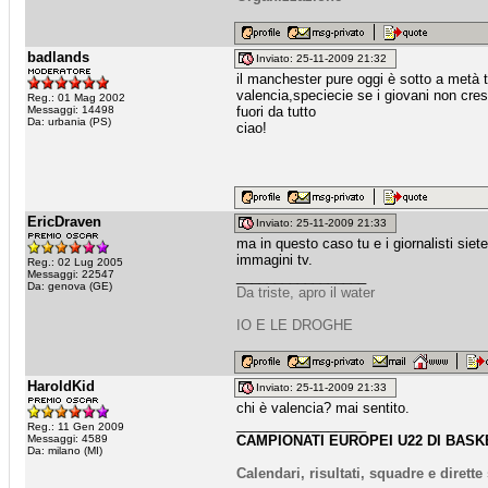
badlands
Inviato: 25-11-2009 21:32
il manchester pure oggi è sotto a metà t
valencia,speciecie se i giovani non cresc
Reg.: 01 Mag 2002
Messaggi: 14498
fuori da tutto
Da: urbania (PS)
ciao!
EricDraven
Inviato: 25-11-2009 21:33
ma in questo caso tu e i giornalisti sie
immagini tv.
Reg.: 02 Lug 2005
Messaggi: 22547
_________________
Da: genova (GE)
Da triste, apro il water
IO E LE DROGHE
HaroldKid
Inviato: 25-11-2009 21:33
chi è valencia? mai sentito.
_________________
Reg.: 11 Gen 2009
Messaggi: 4589
CAMPIONATI EUROPEI U22 DI BASKE
Da: milano (MI)
Calendari, risultati, squadre e dirett