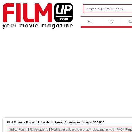
Film
TV
C
FilmUP.com
>
Forum
>
Il bar dello Sport - Champions League 2009/10
Indice Forum
|
Registrazione
|
Modifica profilo e preferenze
|
Messaggi privati
|
FAQ
|
Reg