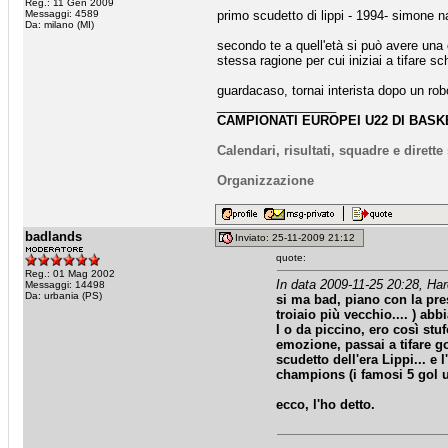
Reg.: 11 Gen 2009
Messaggi: 4589
primo scudetto di lippi - 1994- simone nat
Da: milano (MI)
secondo te a quell'età si può avere una
stessa ragione per cui iniziai a tifare s
guardacaso, tornai interista dopo un robo
_________________
CAMPIONATI EUROPEI U22 DI BASKE
Calendari, risultati, squadre e dirett
Organizzazione
badlands
Inviato: 25-11-2009 21:12
quote:
Reg.: 01 Mag 2002
In data 2009-11-25 20:28, Har
Messaggi: 14498
Da: urbania (PS)
si ma bad, piano con la pre
troiaio più vecchio.... ) ab
I o da piccino, ero così st
emozione, passai a tifare g
scudetto dell'era Lippi... e
champions (i famosi 5 gol ugu
ecco, l'ho detto.