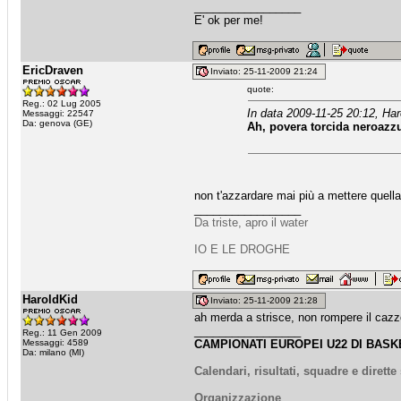
_________________
E' ok per me!
EricDraven
Inviato: 25-11-2009 21:24
quote:
Reg.: 02 Lug 2005
In data 2009-11-25 20:12, Har
Messaggi: 22547
Da: genova (GE)
Ah, povera torcida neroazzu
non t'azzardare mai più a mettere quella
_________________
Da triste, apro il water
IO E LE DROGHE
HaroldKid
Inviato: 25-11-2009 21:28
ah merda a strisce, non rompere il cazzo
_________________
Reg.: 11 Gen 2009
Messaggi: 4589
CAMPIONATI EUROPEI U22 DI BASKE
Da: milano (MI)
Calendari, risultati, squadre e dirett
Organizzazione