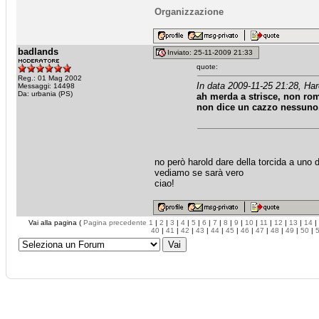
Organizzazione
badlands
Inviato: 25-11-2009 21:33
quote:
Reg.: 01 Mag 2002
In data 2009-11-25 21:28, Har
Messaggi: 14498
Da: urbania (PS)
ah merda a strisce, non romp
non dice un cazzo nessuno.
no però harold dare della torcida a uno d
vediamo se sarà vero
ciao!
Vai alla pagina (
Pagina precedente
1
|
2
|
3
|
4
|
5
|
6
|
7
|
8
|
9
|
10
|
11
|
12
|
13
|
14
|
40
|
41
|
42
|
43
|
44
|
45
|
46
|
47
|
48
|
49
|
50
|