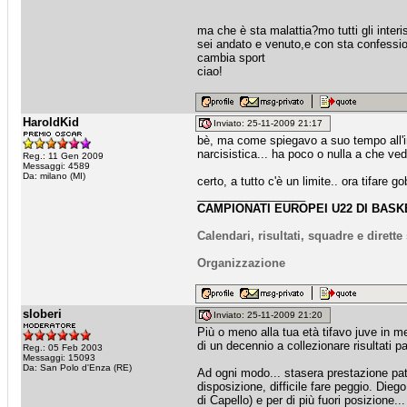
ma che è sta malattia?mo tutti gli interi
sei andato e venuto,e con sta confessi
cambia sport
ciao!
HaroldKid
Inviato: 25-11-2009 21:17
bè, ma come spiegavo a suo tempo all'int
narcisistica... ha poco o nulla a che ve
Reg.: 11 Gen 2009
Messaggi: 4589
Da: milano (MI)
certo, a tutto c'è un limite.. ora tifare
_________________
CAMPIONATI EUROPEI U22 DI BASKE
Calendari, risultati, squadre e dirett
Organizzazione
sloberi
Inviato: 25-11-2009 21:20
Più o meno alla tua età tifavo juve in m
di un decennio a collezionare risultati pa
Reg.: 05 Feb 2003
Messaggi: 15093
Da: San Polo d'Enza (RE)
Ad ogni modo... stasera prestazione pate
disposizione, difficile fare peggio. Die
di Capello) e per di più fuori posizione...