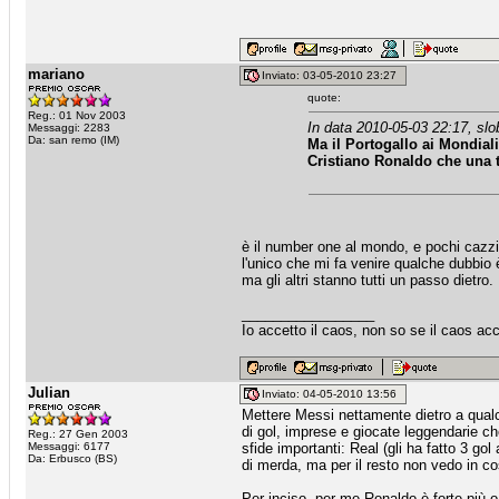
mariano
Inviato: 03-05-2010 23:27
quote:
Reg.: 01 Nov 2003
In data 2010-05-03 22:17, slob
Messaggi: 2283
Da: san remo (IM)
Ma il Portogallo ai Mondial
Cristiano Ronaldo che una tr
è il number one al mondo, e pochi cazzi
l'unico che mi fa venire qualche dubbio 
ma gli altri stanno tutti un passo dietro.
_________________
Io accetto il caos, non so se il caos ac
Julian
Inviato: 04-05-2010 13:56
Mettere Messi nettamente dietro a qualcu
di gol, imprese e giocate leggendarie 
Reg.: 27 Gen 2003
Messaggi: 6177
sfide importanti: Real (gli ha fatto 3 go
Da: Erbusco (BS)
di merda, ma per il resto non vedo in co
Per inciso, per me Ronaldo è forte più o