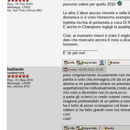
possono valere per quello 2010.
Reg.: 05 Feb 2003
Messaggi: 15093
Da: San Polo d'Enza (RE)
Le altre 2 deve ancora vincerle e nella l
domenica si è visto l'ennesimo esempio 
tripletta rischia di portarsela a casa Di 
E anche in Champions togligli la quadripl
Cioè, al momento messi è stato il migli
dato che mancano ancora 6 mesi a dicem
honorem.
_________________
E' ok per me!
badlands
Inviato: 03-05-2010 22:56
presi singolarmente sicuramente son mol
partite.è solo che,immagino,chi da un p
Reg.: 01 Mag 2002
Messaggi: 14498
attorno,e mi parrebbe strano se premias
Da: urbania (PS)
aspettative(che individualmente,credo,ab
mio voto a dicembre non lo avrà,ecco.
a parte gli scherzi,io credo voterei com
stagione,preferendolo di un pelino a roo
ha il torto di esser scomparso col lione 
robben si ha fatto grandi cose ma sinc
così
ciao!