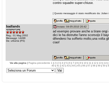
contro squadre super-chiuse.
[ Questo messaggio è stato modificato da: Julian i
badlands
Inviato: 04-05-2010 20:42
ad esempio provare anche a tirare ongi
dici le ha distrutte l'anno scorso(e il 
Reg.: 01 Mag 2002
Messaggi: 14498
difendersi ha sofferto molto,una volta gl
Da: urbania (PS)
ciao!
Vai alla pagina (
Pagina precedente
1
|
2
|
3
|
4
|
5
|
6
|
7
|
8
|
9
|
10
|
11
|
12
|
13
|
14
|
40
|
41
|
42
|
43
|
44
|
45
|
46
|
47
|
48
|
49
|
50
|