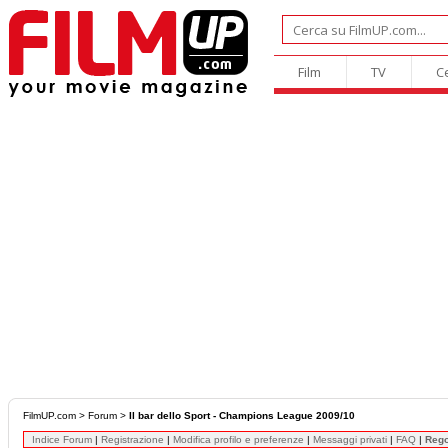
Film
TV
C
FilmUP.com
>
Forum
>
Il bar dello Sport - Champions League 2009/10
Indice Forum
|
Registrazione
|
Modifica profilo e preferenze
|
Messaggi privati
|
FAQ
|
Reg