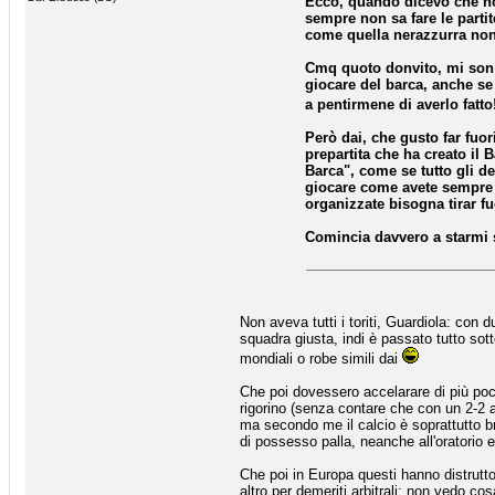
Ecco, quando dicevo che no
sempre non sa fare le parti
come quella nerazzurra non
Cmq quoto donvito, mi son t
giocare del barca, anche se
a pentirmene di averlo fatt
Però dai, che gusto far fuor
prepartita che ha creato il 
Barca", come se tutto gli d
giocare come avete sempre f
organizzate bisogna tirar fu
Comincia davvero a starmi s
Non aveva tutti i toriti, Guardiola: con
squadra giusta, indi è passato tutto sot
mondiali o robe simili dai
Che poi dovessero accelarare di più poc
rigorino (senza contare che con un 2-2 
ma secondo me il calcio è soprattutto b
di possesso palla, neanche all'oratorio 
Che poi in Europa questi hanno distrutto
altro per demeriti arbitrali: non vedo c