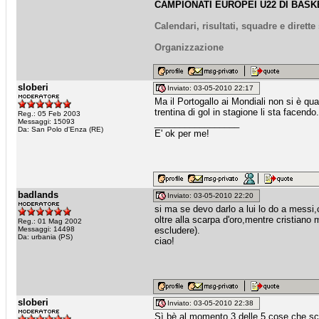
CAMPIONATI EUROPEI U22 DI BASKE
Calendari, risultati, squadre e dirett
Organizzazione
sloberi
Inviato: 03-05-2010 22:17
Ma il Portogallo ai Mondiali non si è q
trentina di gol in stagione li sta facendo.
Reg.: 05 Feb 2003
Messaggi: 15093
_________________
Da: San Polo d'Enza (RE)
E' ok per me!
badlands
Inviato: 03-05-2010 22:20
si ma se devo darlo a lui lo do a messi,
oltre alla scarpa d'oro,mentre cristian
Reg.: 01 Mag 2002
Messaggi: 14498
escludere).
Da: urbania (PS)
ciao!
sloberi
Inviato: 03-05-2010 22:38
Sì bè al momento 3 delle 5 cose che scri