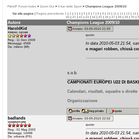
FilmUP Forum Index
>
Zoom Out
>
Il bar dello Sport
>
Champions League 2009/10
Vai alla pagina (
Pagina precedente
1
|
2
|
3
|
4
|
5
|
6
|
7
|
8
|
9
|
10
|
11
|
12
|
13
|
14
|
40
|
41
|
42
|
43
|
44
|
45
|
46
|
47
|
48
|
49
|
50
|
Autore
Champions League 2009/10
HaroldKid
Inviato: 03-05-2010 21:55
quote:
Reg.: 11 Gen 2009
In data 2010-05-03 21:54, san
Messaggi: 4589
Da: milano (MI)
o magari robben, chissà com
s.o.b.
_________________
CAMPIONATI EUROPEI U22 DI BASKE
Calendari, risultati, squadre e dirett
Organizzazione
badlands
Inviato: 03-05-2010 22:02
quote:
Reg.: 01 Mag 2002
In data 2010-05-03 21:54, san
Messaggi: 14498
Da: urbania (PS)
o magari robben, chissà com