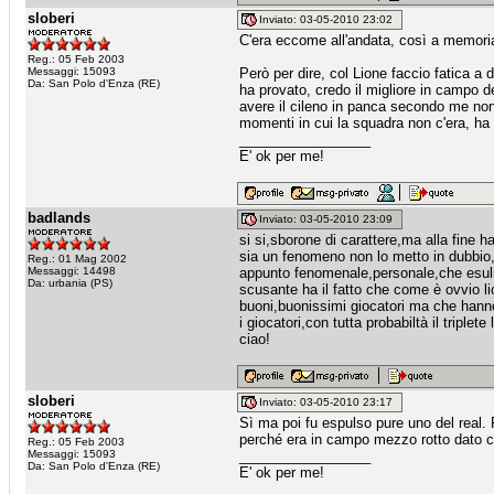
sloberi
Inviato: 03-05-2010 23:02
C'era eccome all'andata, così a memoria
Reg.: 05 Feb 2003
Messaggi: 15093
Però per dire, col Lione faccio fatica a
Da: San Polo d'Enza (RE)
ha provato, credo il migliore in campo d
avere il cileno in panca secondo me non l
momenti in cui la squadra non c'era, ha t
_________________
E' ok per me!
badlands
Inviato: 03-05-2010 23:09
si si,sborone di carattere,ma alla fine h
sia un fenomeno non lo metto in dubbio,è
Reg.: 01 Mag 2002
Messaggi: 14498
appunto fenomenale,personale,che esuli
Da: urbania (PS)
scusante ha il fatto che come è ovvio li
buoni,buonissimi giocatori ma che han
i giocatori,con tutta probabiltà il tripl
ciao!
sloberi
Inviato: 03-05-2010 23:17
Sì ma poi fu espulso pure uno del real. 
perché era in campo mezzo rotto dato ch
Reg.: 05 Feb 2003
Messaggi: 15093
_________________
Da: San Polo d'Enza (RE)
E' ok per me!