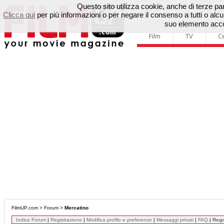
Questo sito utilizza cookie, anche di terze parti
Clicca qui
per più informazioni o per negare il consenso a tutti o a
suo elemento accon
Film
TV
C
FilmUP.com
>
Forum
>
Mercatino
Indice Forum
|
Registrazione
|
Modifica profilo e preferenze
|
Messaggi privati
|
FAQ
|
Reg