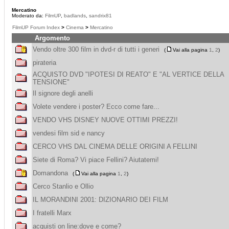
Mercatino
Moderato da:
FilmUP
,
badlands
,
sandrix81
FilmUP Forum Index
>
Cinema
>
Mercatino
Argomento
Vendo oltre 300 film in dvd-r di tutti i generi
(
Vai alla pagina
1
,
2
)
pirateria
ACQUISTO DVD "IPOTESI DI REATO" E "AL VERTICE DELLA
TENSIONE"
Il signore degli anelli
Volete vendere i poster? Ecco come fare...
VENDO VHS DISNEY NUOVE OTTIMI PREZZI!
vendesi film sid e nancy
CERCO VHS DAL CINEMA DELLE ORIGINI A FELLINI
Siete di Roma? Vi piace Fellini? Aiutatemi!
Domandona
(
Vai alla pagina
1
,
2
)
Cerco Stanlio e Ollio
IL MORANDINI 2001: DIZIONARIO DEI FILM
I fratelli Marx
acquisti on line:dove e come?