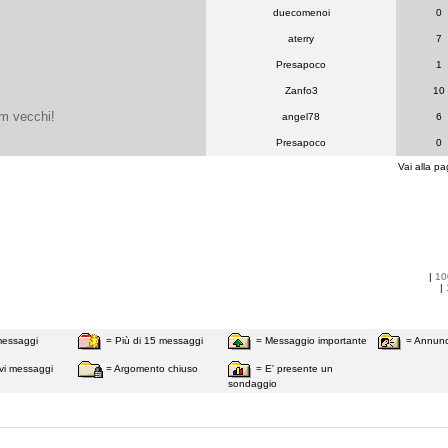
duecomenoi
0
aterry
7
Presapoco
1
Zanfo3
10
lm vecchi!
angel78
6
Presapoco
0
Vai alla pa
|
10
|
messaggi
= Più di 15 messaggi
= Messaggio importante
= Annunc
vi messaggi
= Argomento chiuso
= E' presente un
sondaggio