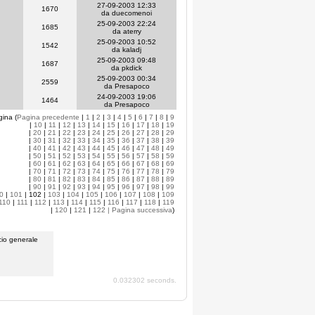
27-09-2003 12:33
1670
da duecomenoi
25-09-2003 22:24
1685
da aterry
25-09-2003 10:52
1542
da kaladj
25-09-2003 09:48
1687
da pkdick
25-09-2003 00:34
2559
da Presapoco
24-09-2003 19:06
1464
da Presapoco
gina (
Pagina precedente
|
1
|
2
|
3
|
4
|
5
|
6
|
7
|
8
|
9
|
10
|
11
|
12
|
13
|
14
|
15
|
16
|
17
|
18
|
19
|
20
|
21
|
22
|
23
|
24
|
25
|
26
|
27
|
28
|
29
|
30
|
31
|
32
|
33
|
34
|
35
|
36
|
37
|
38
|
39
|
40
|
41
|
42
|
43
|
44
|
45
|
46
|
47
|
48
|
49
|
50
|
51
|
52
|
53
|
54
|
55
|
56
|
57
|
58
|
59
|
60
|
61
|
62
|
63
|
64
|
65
|
66
|
67
|
68
|
69
|
70
|
71
|
72
|
73
|
74
|
75
|
76
|
77
|
78
|
79
|
80
|
81
|
82
|
83
|
84
|
85
|
86
|
87
|
88
|
89
|
90
|
91
|
92
|
93
|
94
|
95
|
96
|
97
|
98
|
99
0
|
101
| 102 |
103
|
104
|
105
|
106
|
107
|
108
|
109
110
|
111
|
112
|
113
|
114
|
115
|
116
|
117
|
118
|
119
|
120
|
121
|
122
| Pagina successiva
)
io generale
0.032302 seconds.