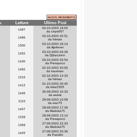
p.
Letture
Ultimo Post
04-10-2003 19:05
1497
da ciops007
03-10-2003 20:51
1486
da hitman
03-10-2003 18:14
1500
da lilja4ever
03-10-2003 04:39
1452
da DjSanJohn
03-10-2003 03:54
1430
da Presapoco
02-10-2003 20:00
1482
da trautman
02-10-2003 13:33
1516
da hitman
01-10-2003 20:45
1412
da febe2505
30-09-2003 10:33
1446
da wolvie
29-09-2003 10:59
2110
da ivan75
28-09-2003 17:39
1447
da Madoka75
28-09-2003 13:14
1528
da Presapoco
27-09-2003 22:33
1369
da Madoka75
27-09-2003 20:36
1445
da Pazolini