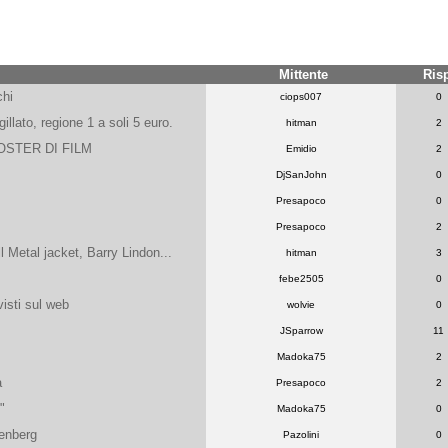
Mittente
Ris
chi
ciops007
0
ato, regione 1 a soli 5 euro.
hitman
2
OSTER DI FILM
Emidio
2
DjSanJohn
0
Presapoco
0
Presapoco
2
 Metal jacket, Barry Lindon...
hitman
3
febe2505
0
visti sul web
wolvie
0
JSparrow
11
Madoka75
2
a
Presapoco
2
"
Madoka75
0
tenberg
Pazolini
0