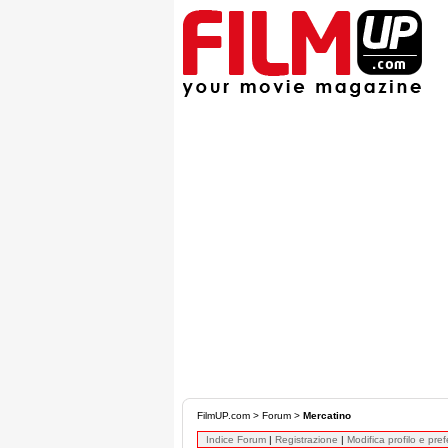
FilmUP.com
>
Forum
>
Mercatino
Indice Forum
|
Registrazione
|
Modifica profilo e pre