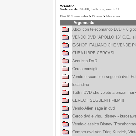
Mercatino
Moderato da:
FilmUP
,
badlands
,
sandrix81
FilmUP Forum Index
>
Cinema
>
Mercatino
Argomento
Xbox con telecomando DvD + 6 gio
VENDO DVD "APOLLO 13" C.E., sigill
E-SHOP ITALIANO CHE VENDE P
CUBA LIBRE CERCASI
Acquisto DVD
Cerco consigli...
Vendo e scambio i seguenti dvd: Full
locandine
Tutti i DVD che volete a prezzi mai 
CERCO I SEGUENTI FILM!!!
Vendo-Alien saga in dvd
Cerco dvd e vhs...disney - kurosaw
Vendo-classico Disney "Pocahontas
Compro dvd Von Trier, Kubrick, Vin