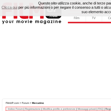
Questo sito utilizza cookie, anche di terze parti
Clicca qui
per più informazioni o per negare il consenso a tutti o a
suo elemento accon
Film
TV
C
FilmUP.com
>
Forum
>
Mercatino
Indice Forum
|
Registrazione
|
Modifica profilo e preferenze
|
Messaggi privati
|
FAQ
|
Reg