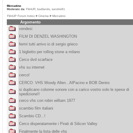
Mercatino
Moderato da:
FilmUP
,
badlands
,
sandrix81
FilmUP Forum Index
>
Cinema
>
Mercatino
Argomento
vendesi
FILM DI DENZEL WASHINGTON
fermi tutti arrivo io di sergio grieco
1 biglietto per rolling stone a milano
Cerco dvd scarface
vhs su internet
cerco!
CERCO: VHS Woody Allen...AlPacino e BOB Deniro
si duplicano colonne sonore con a carico vostro solo le spese di
spedizione!!
cerco vhs con robin william 1977
scambio film italiani
Scambio CD...!
Cerco disperatamente i Pirati di Silicon Valley
Finalmente la lista delle vhs