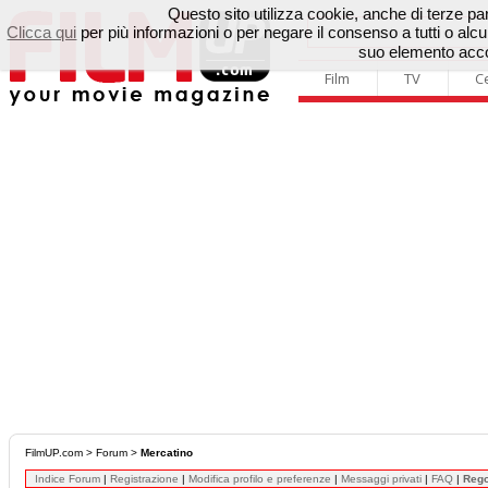
Questo sito utilizza cookie, anche di terze parti
Clicca qui
per più informazioni o per negare il consenso a tutti o a
suo elemento accon
Film
TV
C
FilmUP.com
>
Forum
>
Mercatino
Indice Forum
|
Registrazione
|
Modifica profilo e preferenze
|
Messaggi privati
|
FAQ
|
Reg