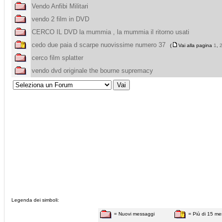
Vendo Anfibi Militari
vendo 2 film in DVD
CERCO IL DVD la mummia , la mummia il ritorno usati
cedo due paia d scarpe nuovissime numero 37
(
Vai alla pagina
1
,
cerco film splatter
vendo dvd originale the bourne supremacy
Legenda dei simboli:
= Nuovi messaggi
= Più di 15 me