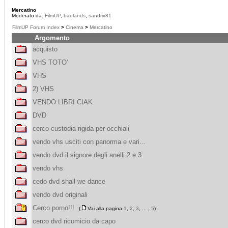
Mercatino
Moderato da:
FilmUP
,
badlands
,
sandrix81
FilmUP Forum Index
>
Cinema
>
Mercatino
Argomento
acquisto
VHS TOTO'
VHS
2) VHS
VENDO LIBRI CIAK
DVD
cerco custodia rigida per occhiali
vendo vhs usciti con panorma e vari...
vendo dvd il signore degli anelli 2 e 3
vendo vhs
cedo dvd shall we dance
vendo dvd originali
Cerco porno!!!
(
Vai alla pagina
1
,
2
,
3
, ... ,
5
)
cerco dvd ricomicio da capo