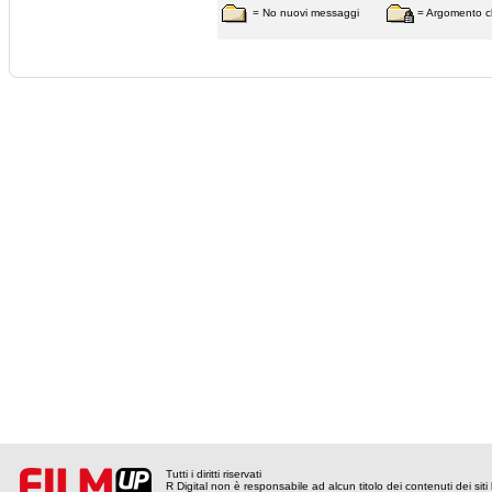
= No nuovi messaggi
= Argomento c
Tutti i diritti riservati
R Digital non è responsabile ad alcun titolo dei contenuti dei siti l