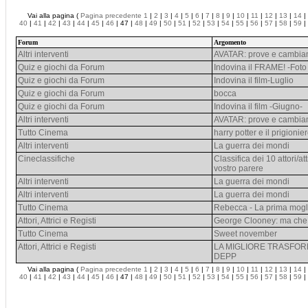
Vai alla pagina (
Pagina precedente
1
|
2
|
3
|
4
|
5
|
6
|
7
|
8
|
9
|
10
|
11
|
12
|
13
|
14
|
40
|
41
|
42
|
43
|
44
|
45
|
46
| 47 |
48
|
49
|
50
|
51
|
52
|
53
|
54
|
55
|
56
|
57
|
58
|
59
|
Forum
Argomento
Altri interventi
AVATAR: prove e cambia
Quiz e giochi da Forum
Indovina il FRAME! -Foto 
Quiz e giochi da Forum
Indovina il film-Luglio
Quiz e giochi da Forum
bocca
Quiz e giochi da Forum
Indovina il film -Giugno-
Altri interventi
AVATAR: prove e cambia
Tutto Cinema
harry potter e il prigioni
Altri interventi
La guerra dei mondi
Cineclassifiche
Classifica dei 10 attori/at
vostro parere
Altri interventi
La guerra dei mondi
Altri interventi
La guerra dei mondi
Tutto Cinema
Rebecca - La prima mogli
Attori, Attrici e Registi
George Clooney: ma che
Tutto Cinema
Sweet november
Attori, Attrici e Registi
LA MIGLIORE TRASFOR
DEPP
Vai alla pagina (
Pagina precedente
1
|
2
|
3
|
4
|
5
|
6
|
7
|
8
|
9
|
10
|
11
|
12
|
13
|
14
|
40
|
41
|
42
|
43
|
44
|
45
|
46
| 47 |
48
|
49
|
50
|
51
|
52
|
53
|
54
|
55
|
56
|
57
|
58
|
59
|