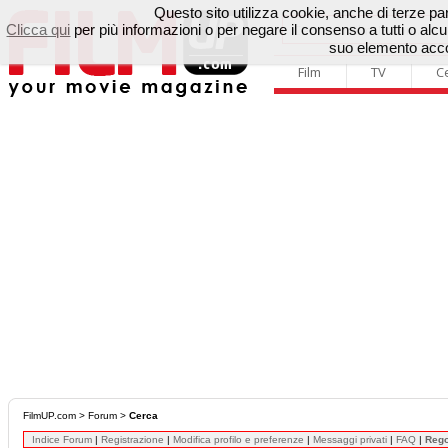
Questo sito utilizza cookie, anche di terze parti
Clicca qui
per più informazioni o per negare il consenso a tutti o a
suo elemento accon
Film
TV
C
FilmUP.com
>
Forum
>
Cerca
Indice Forum
|
Registrazione
|
Modifica profilo e preferenze
|
Messaggi privati
|
FAQ
|
Reg