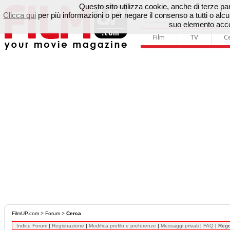
Questo sito utilizza cookie, anche di terze parti
Clicca qui
per più informazioni o per negare il consenso a tutti o a
suo elemento accon
Film
TV
C
FilmUP.com
>
Forum
>
Cerca
Indice Forum
|
Registrazione
|
Modifica profilo e preferenze
|
Messaggi privati
|
FAQ
|
Reg