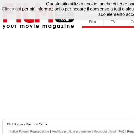
Questo sito utilizza cookie, anche di terze parti
Clicca qui
per più informazioni o per negare il consenso a tutti o a
suo elemento accon
Film
TV
C
FilmUP.com
>
Forum
>
Cerca
Indice Forum
|
Registrazione
|
Modifica profilo e preferenze
|
Messaggi privati
|
FAQ
|
Reg