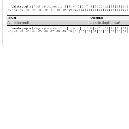
Vai alla pagina (
Pagina precedente
1
|
2
|
3
|
4
|
5
|
6
|
7
|
8
|
9
|
10
|
11
|
12
|
13
|
14
|
40
|
41
|
42
|
43
|
44
|
45
|
46
|
47
|
48
|
49
|
50
|
51
|
52
|
53
|
54
|
55
|
56
|
57
|
58
|
59
|
Forum
Argomento
Altri interventi
la notte degli oscar!
Vai alla pagina (
Pagina precedente
1
|
2
|
3
|
4
|
5
|
6
|
7
|
8
|
9
|
10
|
11
|
12
|
13
|
14
|
40
|
41
|
42
|
43
|
44
|
45
|
46
|
47
|
48
|
49
|
50
|
51
|
52
|
53
|
54
|
55
|
56
|
57
|
58
|
59
|