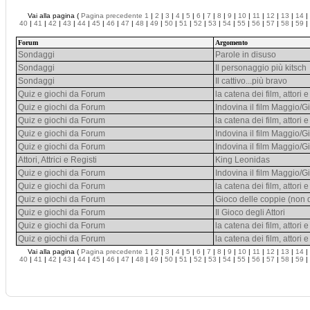
Vai alla pagina (
Pagina precedente
1
|
2
|
3
|
4
|
5
|
6
|
7
|
8
|
9
|
10
|
11
|
12
|
13
|
14
|
40
|
41
|
42
|
43
|
44
|
45
|
46
|
47
|
48
|
49
|
50
|
51
|
52
|
53
|
54
|
55
|
56
|
57
|
58
|
59
|
Forum
Argomento
Sondaggi
Parole in disuso
Sondaggi
Il personaggio più kitsch
Sondaggi
Il cattivo...più bravo
Quiz e giochi da Forum
la catena dei film, attori e 
Quiz e giochi da Forum
Indovina il film Maggio/
Quiz e giochi da Forum
la catena dei film, attori e 
Quiz e giochi da Forum
Indovina il film Maggio/
Quiz e giochi da Forum
Indovina il film Maggio/
Attori, Attrici e Registi
King Leonidas
Quiz e giochi da Forum
Indovina il film Maggio/
Quiz e giochi da Forum
la catena dei film, attori e 
Quiz e giochi da Forum
Gioco delle coppie (non d
Quiz e giochi da Forum
Il Gioco degli Attori
Quiz e giochi da Forum
la catena dei film, attori e 
Quiz e giochi da Forum
la catena dei film, attori e 
Vai alla pagina (
Pagina precedente
1
|
2
|
3
|
4
|
5
|
6
|
7
|
8
|
9
|
10
|
11
|
12
|
13
|
14
|
40
|
41
|
42
|
43
|
44
|
45
|
46
|
47
|
48
|
49
|
50
|
51
|
52
|
53
|
54
|
55
|
56
|
57
|
58
|
59
|