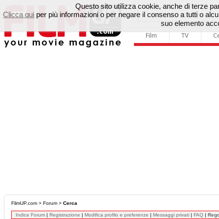
Questo sito utilizza cookie, anche di terze parti
Clicca qui
per più informazioni o per negare il consenso a tutti o a
suo elemento accon
Film
TV
C
FilmUP.com
>
Forum
>
Cerca
Indice Forum
|
Registrazione
|
Modifica profilo e preferenze
|
Messaggi privati
|
FAQ
|
Reg