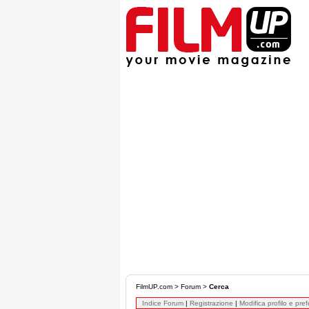
FilmUP.com
>
Forum
>
Cerca
Indice Forum
|
Registrazione
|
Modifica profilo e pre