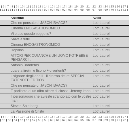
5
|
6
|
7
|
8
|
9
|
10
|
11
|
12
|
13
|
14
|
15
|
16
|
17
|
18
|
19
|
20
|
21
|
22
|
23
|
24
|
25
|
26
|
27
|
|
52
|
53
|
54
|
55
|
56
|
57
|
58
|
59
|
60
|
61
|
62
|
63
|
64
|
65
|
66
|
67
|
68
|
69
|
70
|
71
|
72
|
Argomento
Autore
Che ne pensate di JASON ISAACS?
LothLaurel
Cinema ENOGASTRONOMICO
LothLaurel
Vi piace questo soggetto?
LothLaurel
Salve a tutti!
LothLaurel
Cinema ENOGASTRONOMICO
LothLaurel
Hopkins
LothLaurel
ATTORI PER CUI ANCHE UN UOMO POTREBBE
LothLaurel
PENSARCI...
Antonio Banderas
LothLaurel
quale attire(m e f)sono + divertenti?
LothLaurel
il signore degli anelli - il ritorrno del re SPECIAL
LothLaurel
EXTENDED EDITION
Che ne pensate di JASON ISAACS?
LothLaurel
E parliamo di un altro attore di classe: Jeremy Irons
LothLaurel
Il personaggio che avreste strangolato con le vostre
LothLaurel
mani
Steven Spielberg
LothLaurel
La Passione di Cristo
LothLaurel
5
|
6
|
7
|
8
|
9
|
10
|
11
|
12
|
13
|
14
|
15
|
16
|
17
|
18
|
19
|
20
|
21
|
22
|
23
|
24
|
25
|
26
|
27
|
|
52
|
53
|
54
|
55
|
56
|
57
|
58
|
59
|
60
|
61
|
62
|
63
|
64
|
65
|
66
|
67
|
68
|
69
|
70
|
71
|
72
|