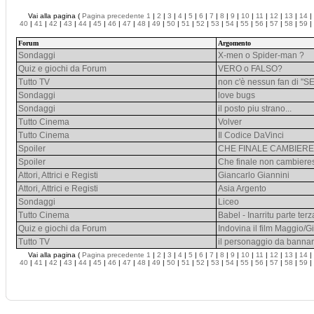
Vai alla pagina (
Pagina precedente
1
|
2
|
3
|
4
|
5
|
6
|
7
|
8
|
9
|
10
|
11
|
12
|
13
|
14
|
40
|
41
|
42
|
43
|
44
|
45
|
46
|
47
|
48
|
49
|
50
|
51
|
52
|
53
|
54
|
55
|
56
|
57
|
58
|
59
|
Forum
Argomento
Sondaggi
X-men o Spider-man ?
Quiz e giochi da Forum
VERO o FALSO?
Tutto TV
non c'è nessun fan di 
Sondaggi
love bugs
Sondaggi
il posto piu strano...
Tutto Cinema
Volver
Tutto Cinema
Il Codice DaVinci
Spoiler
CHE FINALE CAMBIER
Spoiler
Che finale non cambieres
Attori, Attrici e Registi
Giancarlo Giannini
Attori, Attrici e Registi
Asia Argento
Sondaggi
Liceo
Tutto Cinema
Babel - Inarritu parte terz
Quiz e giochi da Forum
Indovina il film Maggio/
Tutto TV
il personaggio da banna
Vai alla pagina (
Pagina precedente
1
|
2
|
3
|
4
|
5
|
6
|
7
|
8
|
9
|
10
|
11
|
12
|
13
|
14
|
40
|
41
|
42
|
43
|
44
|
45
|
46
|
47
|
48
|
49
|
50
|
51
|
52
|
53
|
54
|
55
|
56
|
57
|
58
|
59
|