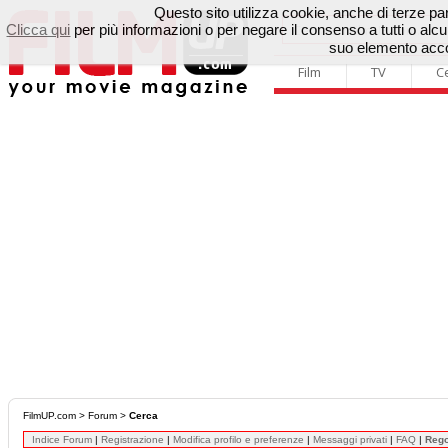
Questo sito utilizza cookie, anche di terze parti
Clicca qui
per più informazioni o per negare il consenso a tutti o a
suo elemento accon
Film
TV
C
FilmUP.com
>
Forum
>
Cerca
Indice Forum
|
Registrazione
|
Modifica profilo e preferenze
|
Messaggi privati
|
FAQ
|
Reg