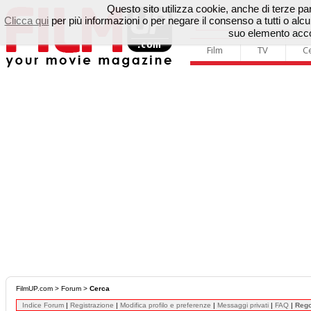
Questo sito utilizza cookie, anche di terze parti
Clicca qui
per più informazioni o per negare il consenso a tutti o a
suo elemento accon
Film
TV
C
FilmUP.com
>
Forum
>
Cerca
Indice Forum
|
Registrazione
|
Modifica profilo e preferenze
|
Messaggi privati
|
FAQ
|
Reg