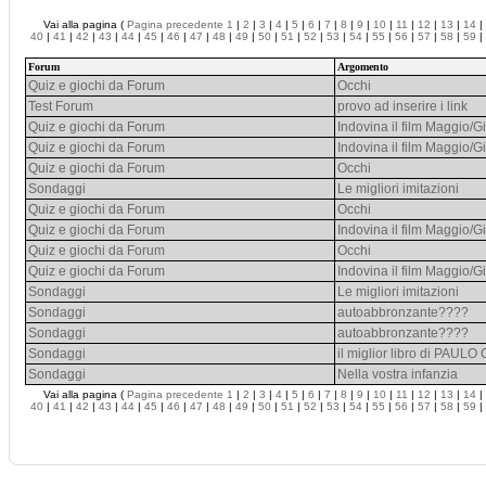
Vai alla pagina (
Pagina precedente
1
|
2
|
3
|
4
|
5
|
6
|
7
|
8
|
9
|
10
|
11
|
12
|
13
|
14
|
40
|
41
|
42
|
43
|
44
|
45
|
46
|
47
|
48
|
49
|
50
|
51
|
52
|
53
|
54
|
55
|
56
|
57
|
58
|
59
|
Forum
Argomento
Quiz e giochi da Forum
Occhi
Test Forum
provo ad inserire i link
Quiz e giochi da Forum
Indovina il film Maggio/
Quiz e giochi da Forum
Indovina il film Maggio/
Quiz e giochi da Forum
Occhi
Sondaggi
Le migliori imitazioni
Quiz e giochi da Forum
Occhi
Quiz e giochi da Forum
Indovina il film Maggio/
Quiz e giochi da Forum
Occhi
Quiz e giochi da Forum
Indovina il film Maggio/
Sondaggi
Le migliori imitazioni
Sondaggi
autoabbronzante????
Sondaggi
autoabbronzante????
Sondaggi
il miglior libro di PAU
Sondaggi
Nella vostra infanzia
Vai alla pagina (
Pagina precedente
1
|
2
|
3
|
4
|
5
|
6
|
7
|
8
|
9
|
10
|
11
|
12
|
13
|
14
|
40
|
41
|
42
|
43
|
44
|
45
|
46
|
47
|
48
|
49
|
50
|
51
|
52
|
53
|
54
|
55
|
56
|
57
|
58
|
59
|