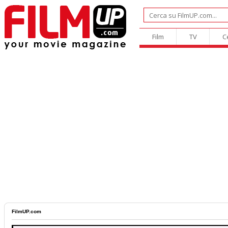
Film
TV
C
FilmUP.com