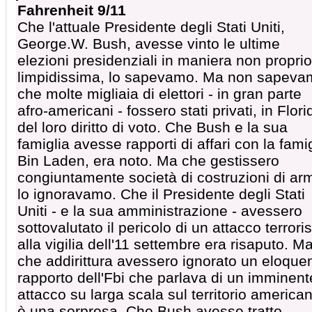
Fahrenheit 9/11
Che l'attuale Presidente degli Stati Uniti,
George.W. Bush, avesse vinto le ultime
elezioni presidenziali in maniera non proprio
limpidissima, lo sapevamo. Ma non sapeva
che molte migliaia di elettori - in gran parte
afro-americani - fossero stati privati, in Flori
del loro diritto di voto. Che Bush e la sua
famiglia avesse rapporti di affari con la fami
Bin Laden, era noto. Ma che gestissero
congiuntamente società di costruzioni di arm
lo ignoravamo. Che il Presidente degli Stati
Uniti - e la sua amministrazione - avessero
sottovalutato il pericolo di un attacco terrori
alla vigilia dell'11 settembre era risaputo. M
che addirittura avessero ignorato un eloque
rapporto dell'Fbi che parlava di un imminent
attacco su larga scala sul territorio america
è una sorpresa. Che Bush avesse tratto