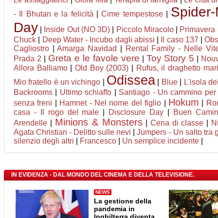
Spider
- Il Bhutan e la felicità
|
Cime tempestose
|
Day
|
Inside Out (NO 3D)
|
Piccolo Miracolo
|
Primavera
Chuck
|
Deep Water - Incubo dagli abissi
|
Il caso 137
|
Obs
Cagliostro
|
Amarga Navidad
|
Rental Family - Nelle Vite
Greta e le favole vere
Toy Story 5
Prada 2
|
|
|
Nouv
Allora Balliamo
|
Old Boy (2003)
|
Rufus, il draghetto ma
Odissea
Mio fratello è un vichingo
|
|
Blue
|
L'isola de
Backrooms
|
Ultimo schiaffo
|
Santiago - Un cammino per 
Hokum
senza freni
|
Hamnet - Nel nome del figlio
|
|
Rom
casa - Il rogo del male
|
Disclosure Day
|
Buen Cami
Minions & Monsters
Arendelle
|
|
Cena di classe
|
N
Agata Christian - Delitto sulle nevi
|
Jumpers - Un salto tra g
silenzio degli altri
|
Francesco
|
Un semplice incidente
|
IN EVIDENZA - DAL MONDO DEL CINEMA E DELLA TELEVISIONE.
NEWS
La gestione della
pandemia in
Inghilterra diventa