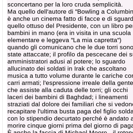
sconcertano per la loro cruda semplicità.
Ma quello dell'autore di "Bowling a Columbi
è anche un cinema fatto di facce e di sguard
quello ottuso del Presidente, con un libro pe
bambini in mano (era in visita in una scuola
elementare e leggeva "La mia capretta")
quando gli comunicano che le due torri son
state attaccate; il profilo da pescecane dei s
amministratori adusi al potere; lo sguardo
allucinato dei soldati in Irak che ascoltano
musica a tutto volume durante le cariche con
carri armati; l'espressione irreale della gent
che assiste alla caduta delle torri; gli occhi
laceri dei bambini di Baghdad; i lineamenti
straziati dal dolore dei familiari che si vedon
recapitare l'ultima busta paga del figlio sold
con lo stipendio decurtato perché è andato 
morire cinque giorni prima del giorno di paga
È anche la faccia di Michael Moore - il roto