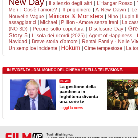
New Day
|
Il silenzio degli altri
|
L'Hangar Rosso
|
Men
|
Cos'è l'amore?
|
Il prigioniero
|
A New Dawn
|
Le 
Minions & Monsters
Nouvelle Vague
|
|
Nino
|
Lupin II
assaggiatrici
|
Michael
|
Pillion - Amore senza freni
|
La casa
Gre
(NO 3D)
|
Pecore sotto copertura
|
Disclosure Day
|
Story 5
|
L'isola dei ricordi (2025)
|
Agent of Happiness - Il
Navidad
|
Breve storia d'amore
|
Rental Family - Nelle Vite
Hokum
Un semplice incidente
|
|
Cime tempestose
|
La to
IN EVIDENZA - DAL MONDO DEL CINEMA E DELLA TELEVISIONE.
NEWS
La gestione della
pandemia in
Inghilterra diventa
una serie tv
Leggi la news
Tutti i diritti riservati
R Digital non è responsabile ad alcun titolo dei contenuti dei siti l