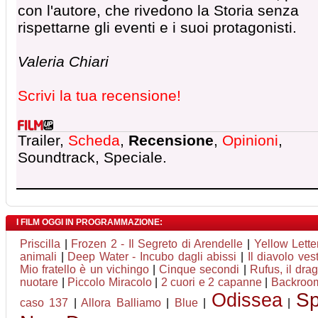
con l'autore, che rivedono la Storia senza
rispettarne gli eventi e i suoi protagonisti.
Valeria Chiari
Scrivi la tua recensione!
Trailer,
Scheda
,
Recensione
,
Opinioni
,
Soundtrack, Speciale.
I FILM OGGI IN PROGRAMMAZIONE:
Priscilla
|
Frozen 2 - Il Segreto di Arendelle
|
Yellow Lette
animali
|
Deep Water - Incubo dagli abissi
|
Il diavolo ve
Mio fratello è un vichingo
|
Cinque secondi
|
Rufus, il dr
nuotare
|
Piccolo Miracolo
|
2 cuori e 2 capanne
|
Backroo
Odissea
Sp
caso 137
|
Allora Balliamo
|
Blue
|
|