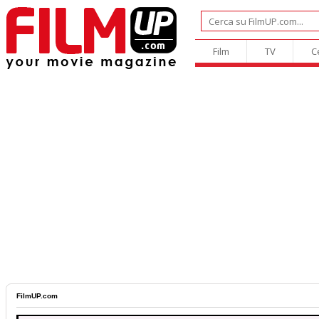
Film
TV
C
FilmUP.com