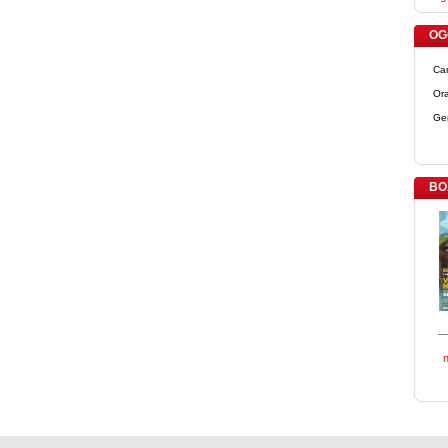
OGG
Ca
Ora
Ge
BO