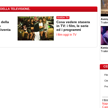
 DELLA TELEVISIONE.
GUIDA TV
Aven
 della
Cosa vedere stasera
Trailer
n
in TV: i film, le serie
diventa
ed i programmi
I film oggi in TV
Ketti
Trailer
CE
Fil
Cit
Pro
I fi
Napo
Cagl