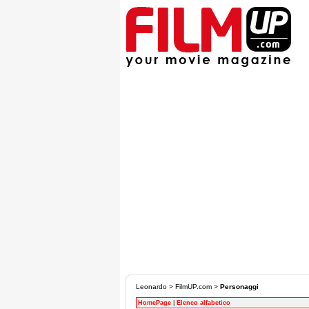
Leonardo
>
FilmUP.com
>
Personaggi
HomePage
|
Elenco alfabetico