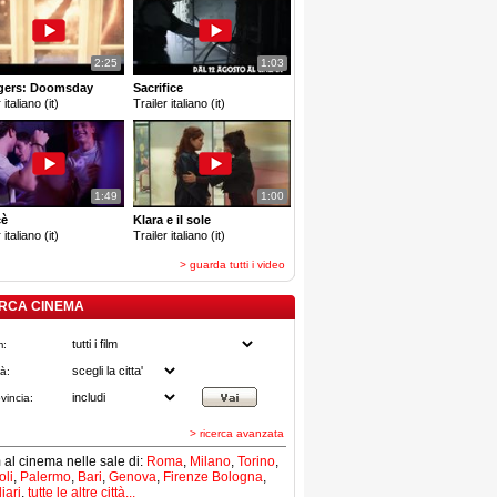
2:25
1:03
gers: Doomsday
Sacrifice
 italiano (it)
Trailer italiano (it)
1:49
1:00
cè
Klara e il sole
 italiano (it)
Trailer italiano (it)
> guarda tutti i video
RCA CINEMA
m:
tà:
vincia:
> ricerca avanzata
lm al cinema nelle sale di:
Roma
,
Milano
,
Torino
,
li
,
Palermo
,
Bari
,
Genova
,
Firenze
Bologna
,
iari
,
tutte le altre città...