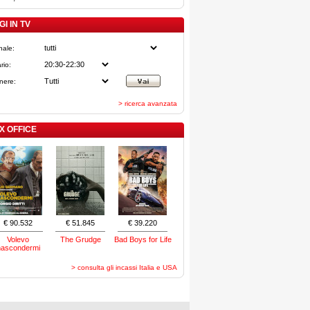
I IN TV
nale:
rio:
nere:
> ricerca avanzata
X OFFICE
€ 90.532
€ 51.845
€ 39.220
Volevo
The Grudge
Bad Boys for Life
nascondermi
> consulta gli incassi Italia e USA