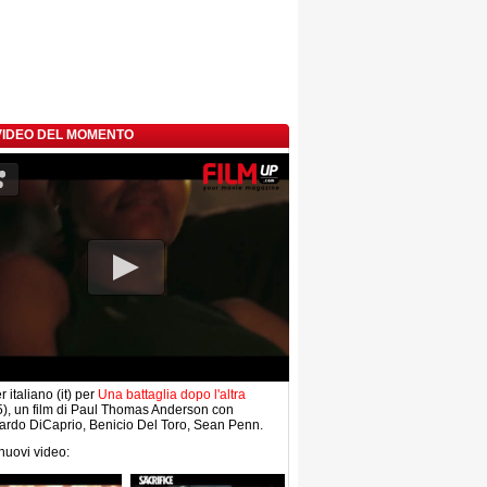
 VIDEO DEL MOMENTO
r italiano (it) per
Una battaglia dopo l'altra
), un film di Paul Thomas Anderson con
rdo DiCaprio, Benicio Del Toro, Sean Penn.
 nuovi video: