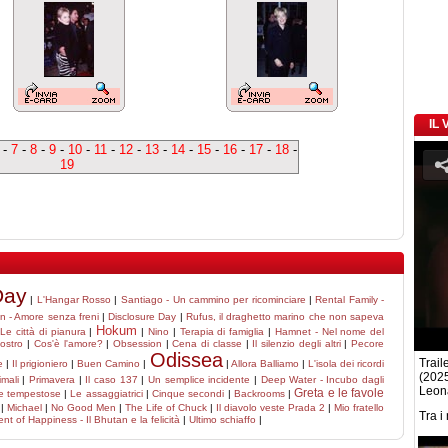
IL
-
7
-
8
-
9
-
10
-
11
-
12
-
13
-
14
-
15
-
16
-
17
-
18
-
19
Day
|
L'Hangar Rosso
|
Santiago - Un cammino per ricominciare
|
Rental Family -
ion - Amore senza freni
|
Disclosure Day
|
Rufus, il draghetto marino che non sapeva
Hokum
|
Le città di pianura
|
|
Nino
|
Terapia di famiglia
|
Hamnet - Nel nome del
iostro
|
Cos'è l'amore?
|
Obsession
|
Cena di classe
|
Il silenzio degli altri
|
Pecore
Odissea
Traile
e
|
Il prigioniero
|
Buen Camino
|
|
Allora Balliamo
|
L'isola dei ricordi
(2025
imali
|
Primavera
|
Il caso 137
|
Un semplice incidente
|
Deep Water - Incubo dagli
Leona
Greta e le favole
e tempestose
|
Le assaggiatrici
|
Cinque secondi
|
Backrooms
|
|
Michael
|
No Good Men
|
The Life of Chuck
|
Il diavolo veste Prada 2
|
Mio fratello
Tra i
nt of Happiness - Il Bhutan e la felicità
|
Ultimo schiaffo
|