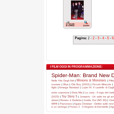
Pagina:
1
-
2
-
3
-
4
-
5
-
6
I FILM OGGI IN PROGRAMMAZIONE:
Spider-Man: Brand New 
Minions & Monsters
Nelle Vite Degli Altri
|
|
Pill
nuotare
|
Blue
|
Old Boy (2003)
|
Piccolo Miracolo
figlio
|
Amarga Navidad
|
Lupin III: Il castello di Cagl
sotto copertura
|
Gioia Mia
|
La casa - Il rogo del mal
Toy Story 5
(2025)
|
|
Jumpers - Un salto tra gli an
abissi
|
Romeo è Giulietta
|
Inside Out (NO 3D)
|
Cim
vere
|
Francesco
|
Agata Christian - Delitto sulle nevi
è un vichingo
|
Frozen 2 - Il Segreto di Arendelle
|
Age