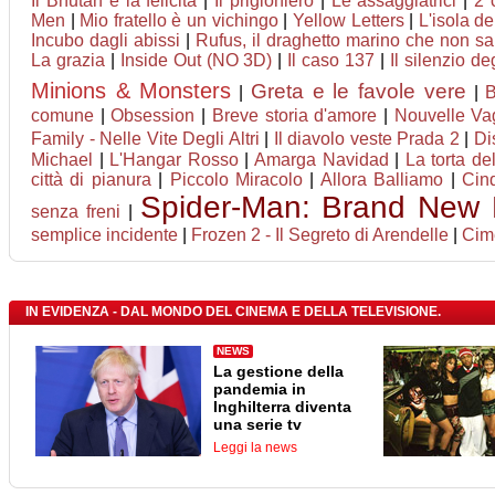
Il Bhutan e la felicità
|
Il prigioniero
|
Le assaggiatrici
|
2 
Men
|
Mio fratello è un vichingo
|
Yellow Letters
|
L'isola de
Incubo dagli abissi
|
Rufus, il draghetto marino che non s
La grazia
|
Inside Out (NO 3D)
|
Il caso 137
|
Il silenzio deg
Minions & Monsters
Greta e le favole vere
|
|
B
comune
|
Obsession
|
Breve storia d'amore
|
Nouvelle Va
Family - Nelle Vite Degli Altri
|
Il diavolo veste Prada 2
|
Di
Michael
|
L'Hangar Rosso
|
Amarga Navidad
|
La torta de
città di pianura
|
Piccolo Miracolo
|
Allora Balliamo
|
Cin
Spider-Man: Brand New
senza freni
|
semplice incidente
|
Frozen 2 - Il Segreto di Arendelle
|
Cim
IN EVIDENZA - DAL MONDO DEL CINEMA E DELLA TELEVISIONE.
NEWS
La gestione della
pandemia in
Inghilterra diventa
una serie tv
Leggi la news