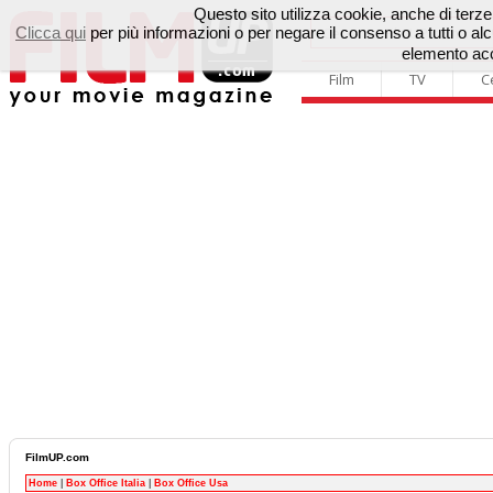
Questo sito utilizza cookie, anche di terze p
Clicca qui
per più informazioni o per negare il consenso a tutti o 
elemento acc
Film
TV
C
FilmUP.com
Home
|
Box Office Italia
|
Box Office Usa