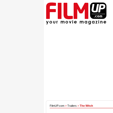
FilmUP.com
>
Trailers
>
The Witch