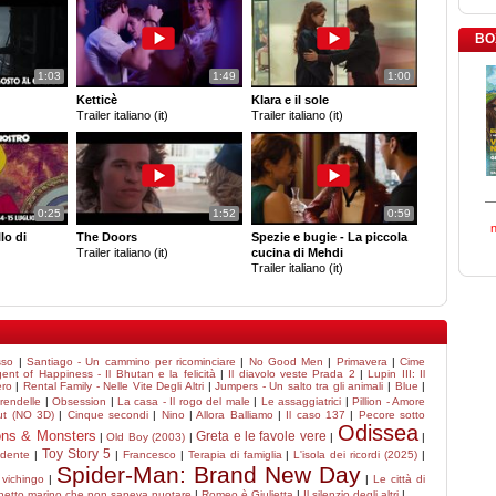
BO
1:03
1:49
1:00
Ketticè
Klara e il sole
Trailer italiano (it)
Trailer italiano (it)
0:25
1:52
0:59
llo di
The Doors
Spezie e bugie - La piccola
Trailer italiano (it)
cucina di Mehdi
Trailer italiano (it)
sso
|
Santiago - Un cammino per ricominciare
|
No Good Men
|
Primavera
|
Cime
ent of Happiness - Il Bhutan e la felicità
|
Il diavolo veste Prada 2
|
Lupin III: Il
ero
|
Rental Family - Nelle Vite Degli Altri
|
Jumpers - Un salto tra gli animali
|
Blue
|
Arendelle
|
Obsession
|
La casa - Il rogo del male
|
Le assaggiatrici
|
Pillion - Amore
ut (NO 3D)
|
Cinque secondi
|
Nino
|
Allora Balliamo
|
Il caso 137
|
Pecore sotto
Odissea
ons & Monsters
Greta e le favole vere
|
Old Boy (2003)
|
|
|
Toy Story 5
idente
|
|
Francesco
|
Terapia di famiglia
|
L'isola dei ricordi (2025)
|
Spider-Man: Brand New Day
 vichingo
|
|
Le città di
ghetto marino che non sapeva nuotare
|
Romeo è Giulietta
|
Il silenzio degli altri
|