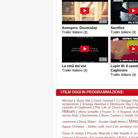
2:25
Avengers: Doomsday
Sacrifice
Trailer italiano (it)
Trailer italiano (it)
1:54
La città dei vivi
Lupin III: Il caste
Trailer italiano (it)
Cagliostro
Trailer italiano (it)
I FILM OGGI IN PROGRAMMAZIONE:
Michael
|
Gioia Mia
|
Cos'è l'amore?
|
L'Hangar Ro
tempestose
|
Amarga Navidad
|
Disclosure Day
|
Ag
castello di Cagliostro
|
The Life of Chuck
|
Il prigioni
Hokum
|
Ultimo schiaffo
|
Frozen 2 - Il Segreto di 
senza freni
|
Backrooms
|
Buen Camino
|
Inside O
Mini
copertura
|
Deep Water - Incubo dagli abissi
|
Agata Christian - Delitto sulle nevi
|
Un semplice inc
Cena di classe
|
Piccolo Miracolo
|
Mio fratello è un
pianura
|
Hamnet - Nel nome del figlio
|
Rufus, il dra