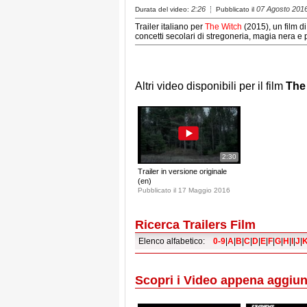
2:26
07 Agosto 201
Durata del video:
Pubblicato il
Trailer italiano per
The Witch
(2015), un film d
concetti secolari di stregoneria, magia nera e p
Altri video disponibili per il film
The
2:30
Trailer in versione originale
(en)
Pubblicato il 17 Maggio 2016
Ricerca Trailers Film
Elenco alfabetico:
0-9
|
A
|
B
|
C
|
D
|
E
|
F
|
G
|
H
|
I
|
J
|
Scopri i Video appena aggiun