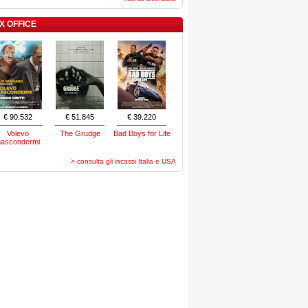
X OFFICE
€ 90.532
€ 51.845
€ 39.220
Volevo
The Grudge
Bad Boys for Life
nascondermi
> consulta gli incassi Italia e USA