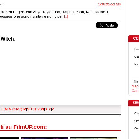
6
Scheda del film
i Robert Eggers con Anya Taylor-Joy, Ralph Ineson, Kate Dickie. I
ossessione sono rivisitati e riuniti per
[..]
 Witch
:
CE
Fil
Cit
Pro
I fi
Napo
Cagl
OGG
K
|
L
|
M
|
N
|
O
|
P
|
Q
|
R
|
S
|
T
|
U
|
V
|
W
|
X
|
Y
|
Z
Ca
Ora
ti su FilmUP.com:
Ge