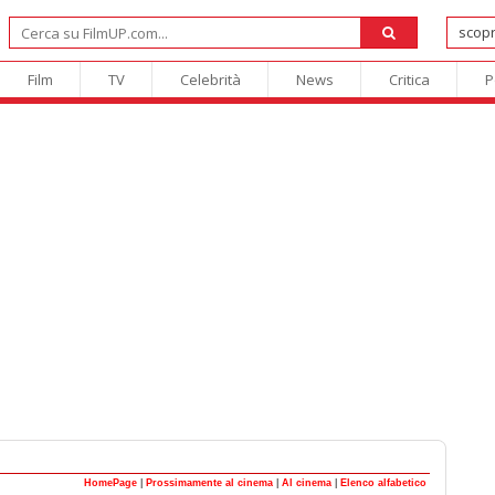
Film
TV
Celebrità
News
Critica
P
HomePage
|
Prossimamente al cinema
|
Al cinema
|
Elenco alfabetico