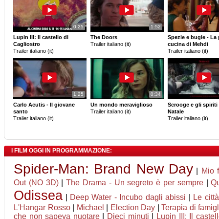
0:25
1:52
Lupin III: Il castello di
The Doors
Spezie e bugie - La 
Cagliostro
Trailer italiano (it)
cucina di Mehdi
Trailer italiano (it)
Trailer italiano (it)
1:25
0:34
Carlo Acutis - Il giovane
Un mondo meraviglioso
Scrooge e gli spiriti
santo
Trailer italiano (it)
Natale
Trailer italiano (it)
Trailer italiano (it)
I FILM OGGI IN PROGRAMMAZIONE:
Spider-Man: Brand New Day
|
Mio f
Out (NO 3D)
|
The Drama - Un segreto è per sempre
|
Qu
Odissea
|
Deep Water - Incubo dagli abissi
|
Le citt
L'Hangar Rosso
|
Michael
|
Election Day
|
Terapia di famigl
che non sapeva nuotare
|
Dieci minuti
|
Lupin III: Il caste