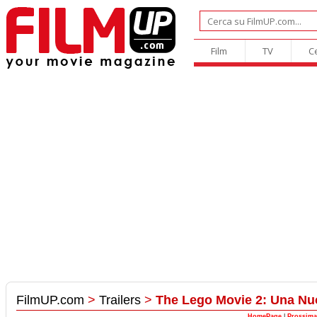
Film
TV
C
FilmUP.com
>
Trailers
>
The Lego Movie 2: Una Nu
HomePage
|
Prossima