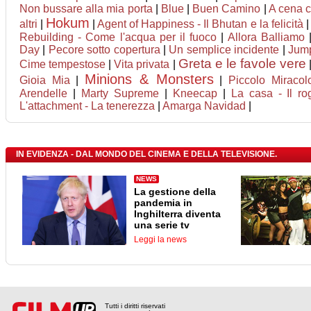
Non bussare alla mia porta
|
Blue
|
Buen Camino
|
A cena co
Hokum
altri
|
|
Agent of Happiness - Il Bhutan e la felicità
Rebuilding - Come l'acqua per il fuoco
|
Allora Balliamo
Day
|
Pecore sotto copertura
|
Un semplice incidente
|
Jump
Greta e le favole vere
Cime tempestose
|
Vita privata
|
Minions & Monsters
Gioia Mia
|
|
Piccolo Miracol
Arendelle
|
Marty Supreme
|
Kneecap
|
La casa - Il r
L'attachment - La tenerezza
|
Amarga Navidad
|
IN EVIDENZA - DAL MONDO DEL CINEMA E DELLA TELEVISIONE.
NEWS
La gestione della
pandemia in
Inghilterra diventa
una serie tv
Leggi la news
Tutti i diritti riservati