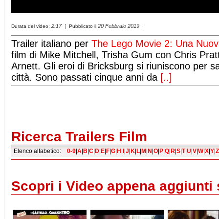
2:17
20 Febbraio 2019
Durata del video:
Pubblicato il
Trailer italiano per
The Lego Movie 2: Una Nuov
film di Mike Mitchell, Trisha Gum con Chris Prat
Arnett. Gli eroi di Bricksburg si riuniscono per s
città. Sono passati cinque anni da
[..]
Ricerca Trailers Film
Elenco alfabetico:
0-9
|
A
|
B
|
C
|
D
|
E
|
F
|
G
|
H
|
I
|
J
|
K
|
L
|
M
|
N
|
O
|
P
|
Q
|
R
|
S
|
T
|
U
|
V
|
W
|
X
|
Y
|
Z
Scopri i Video appena aggiunti