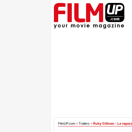
FilmUP.com
>
Trailers
>
Ruby Gillman - La ragazz