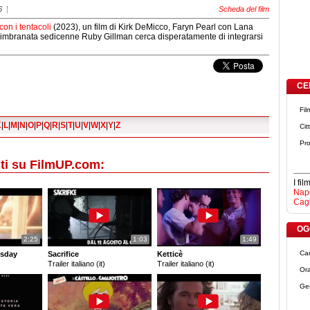
6
Scheda del film
on i tentacoli
(2023), un film di Kirk DeMicco, Faryn Pearl con Lana
e imbranata sedicenne Ruby Gillman cerca disperatamente di integrarsi
CE
Fil
K
|
L
|
M
|
N
|
O
|
P
|
Q
|
R
|
S
|
T
|
U
|
V
|
W
|
X
|
Y
|
Z
Cit
Pro
ti su FilmUP.com:
I fi
Napo
Cagl
OGG
2:25
1:03
1:49
Ca
sday
Sacrifice
Ketticè
Trailer italiano (it)
Trailer italiano (it)
Ora
Ge