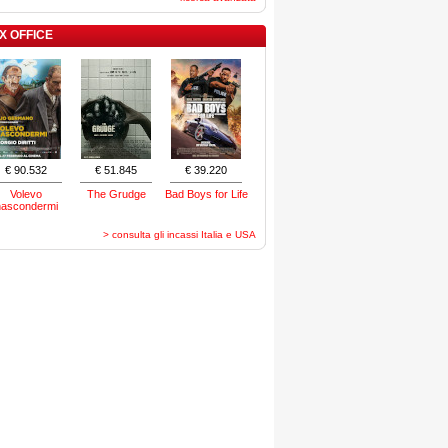
X OFFICE
€ 90.532
€ 51.845
€ 39.220
Volevo
The Grudge
Bad Boys for Life
nascondermi
> consulta gli incassi Italia e USA