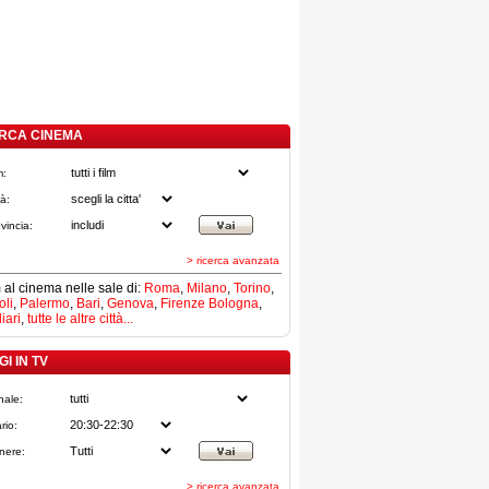
RCA CINEMA
m:
tà:
vincia:
> ricerca avanzata
lm al cinema nelle sale di:
Roma
,
Milano
,
Torino
,
li
,
Palermo
,
Bari
,
Genova
,
Firenze
Bologna
,
iari
,
tutte le altre città...
I IN TV
nale:
rio:
nere:
> ricerca avanzata