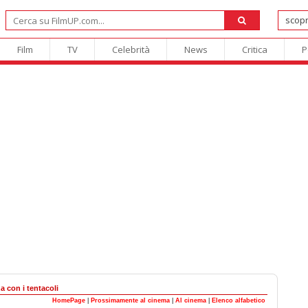
Film
TV
Celebrità
News
Critica
P
a con i tentacoli
HomePage
|
Prossimamente al cinema
|
Al cinema
|
Elenco alfabetico