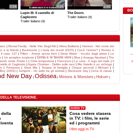
1:54
0:25
1:52
BO
Lupin III: Il castello di
The Doors
Cagliostro
Trailer italiano (it)
Trailer italiano (it)
sion
|
Rental Family - Nelle Vite Degli Altri
|
Allora Balliamo
|
Hamnet - Nel nome del
 e la felicità
|
Backrooms
|
L'isola dei ricordi (2025)
|
Cos'è l'amore?
|
Romeo è
|
Il caso 137
|
Pillion - Amore senza freni
|
Deep Water - Incubo dagli abissi
|
Le
Greta e le favole vere
e
|
Un semplice incidente
|
|
Blue
|
Amarga Navidad
|
The
diavolo veste Prada 2
|
Cime tempestose
|
Francesco
|
La casa - Il rogo del male
|
Il
astello di Cagliostro
|
Agata Christian - Delitto sulle nevi
|
Mio fratello è un vichingo
|
re
|
Primavera
|
Gioia Mia
|
Terapia di famiglia
|
Cinque secondi
|
Michael
|
Il
 Boy (2003)
|
Jumpers - Un salto tra gli animali
|
Disclosure Day
|
Cena di classe
|
nd New Day
Odissea
Minions & Monsters
Hokum
|
|
|
|
 DELLA TELEVISIONE.
GUIDA TV
 della
Cosa vedere stasera
n
in TV: i film, le serie
diventa
ed i programmi
I film oggi in TV