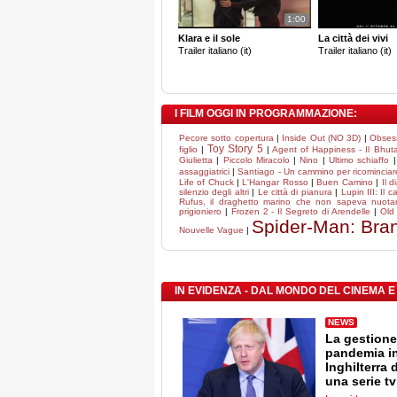
1:00
Klara e il sole
La città dei vivi
Trailer italiano (it)
Trailer italiano (it)
I FILM OGGI IN PROGRAMMAZIONE:
Pecore sotto copertura
|
Inside Out (NO 3D)
|
Obses
Toy Story 5
figlio
|
|
Agent of Happiness - Il Bhutan
Giulietta
|
Piccolo Miracolo
|
Nino
|
Ultimo schiaffo
assaggiatrici
|
Santiago - Un cammino per ricominciar
Life of Chuck
|
L'Hangar Rosso
|
Buen Camino
|
Il 
silenzio degli altri
|
Le città di pianura
|
Lupin III: Il c
Rufus, il draghetto marino che non sapeva nuota
prigioniero
|
Frozen 2 - Il Segreto di Arendelle
|
Old
Spider-Man: Bra
Nouvelle Vague
|
IN EVIDENZA - DAL MONDO DEL CINEMA E
NEWS
La gestione
pandemia i
Inghilterra 
una serie tv