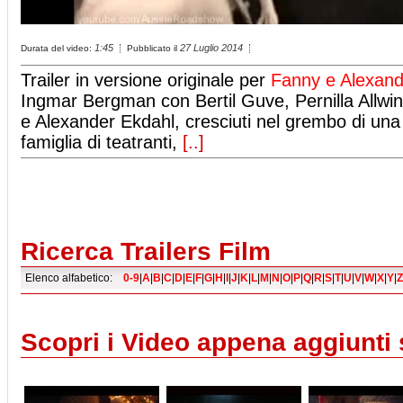
1:45
27 Luglio 2014
Durata del video:
Pubblicato il
Trailer in versione originale per
Fanny e Alexand
Ingmar Bergman con Bertil Guve, Pernilla Allwin
e Alexander Ekdahl, cresciuti nel grembo di una
famiglia di teatranti,
[..]
Ricerca Trailers Film
Elenco alfabetico:
0-9
|
A
|
B
|
C
|
D
|
E
|
F
|
G
|
H
|
I
|
J
|
K
|
L
|
M
|
N
|
O
|
P
|
Q
|
R
|
S
|
T
|
U
|
V
|
W
|
X
|
Y
|
Z
Scopri i Video appena aggiunti