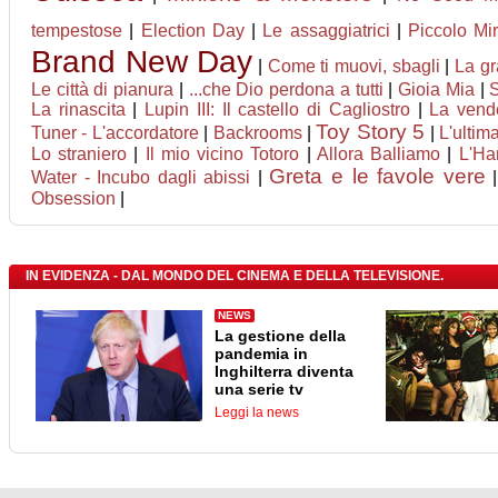
tempestose
|
Election Day
|
Le assaggiatrici
|
Piccolo Mi
Brand New Day
|
Come ti muovi, sbagli
|
La gr
Le città di pianura
|
...che Dio perdona a tutti
|
Gioia Mia
|
La rinascita
|
Lupin III: Il castello di Cagliostro
|
La vende
Toy Story 5
Tuner - L'accordatore
|
Backrooms
|
|
L'ultim
Lo straniero
|
Il mio vicino Totoro
|
Allora Balliamo
|
L'Ha
Greta e le favole vere
Water - Incubo dagli abissi
|
Obsession
|
IN EVIDENZA - DAL MONDO DEL CINEMA E DELLA TELEVISIONE.
NEWS
La gestione della
pandemia in
Inghilterra diventa
una serie tv
Leggi la news