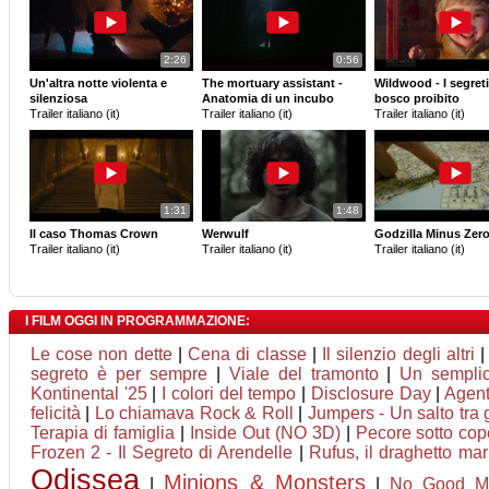
2:26
0:56
Un'altra notte violenta e
The mortuary assistant -
Wildwood - I segreti
silenziosa
Anatomia di un incubo
bosco proibito
Trailer italiano (it)
Trailer italiano (it)
Trailer italiano (it)
1:31
1:48
Il caso Thomas Crown
Werwulf
Godzilla Minus Zer
Trailer italiano (it)
Trailer italiano (it)
Trailer italiano (it)
I FILM OGGI IN PROGRAMMAZIONE:
Le cose non dette
|
Cena di classe
|
Il silenzio degli altri
segreto è per sempre
|
Viale del tramonto
|
Un semplic
Kontinental '25
|
I colori del tempo
|
Disclosure Day
|
Agent
felicità
|
Lo chiamava Rock & Roll
|
Jumpers - Un salto tra g
Terapia di famiglia
|
Inside Out (NO 3D)
|
Pecore sotto cop
Frozen 2 - Il Segreto di Arendelle
|
Rufus, il draghetto ma
Odissea
Minions & Monsters
|
|
No Good M