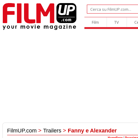
Film
TV
C
FilmUP.com
>
Trailers
>
Fanny e Alexander
HomePage
|
Prossima