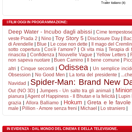
Trailer italiano (it)
I FILM OGGI IN PROGRAMMAZIONE:
Deep Water - Incubo dagli abissi
|
Cime tempestos
Toy Story 5
veste Prada 2
|
Nino
|
|
Disclosure Day
|
Bac
di Arendelle
|
Blue
|
Le cose non dette
|
Il mago del Cremlino
sotto copertura
|
Cos'è l'amore?
|
Oi vita mia
|
Terapia di 
rinascita
|
Confidenza
|
Nouvelle Vague
|
Yellow Letters
|
non sapeva nuotare
|
Buen Camino
|
Il bene comune
|
Pic
Odissea
altri
|
Cinque secondi
|
|
Un semplice incid
Obsession
|
No Good Men
|
La torta del presidente
|
...ch
Spider-Man: Brand New D
Navidad
|
Minio
Out (NO 3D)
|
Jumpers - Un salto tra gli animali
|
pianura
|
Agent of Happiness - Il Bhutan e la felicità
|
Lupin I
Hokum
Greta e le favole
grazia
|
Allora Balliamo
|
|
male
|
Pillion - Amore senza freni
|
Michael
|
Lo straniero
|
IN EVIDENZA - DAL MONDO DEL CINEMA E DELLA TELEVISIONE.