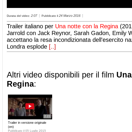
2:07
24 Marzo 2016
Durata del video:
Pubblicato il
Trailer italiano per
Una notte con la Regina
(2015
Jarrold con Jack Reynor, Sarah Gadon, Emily Wa
accettano la resa incondizionata dell'esercito naz
Londra esplode
[..]
Altri video disponibili per il film
Una
Regina
:
2:22
Trailer in versione originale
(en)
Pubblicato il 05 Luglio 2015