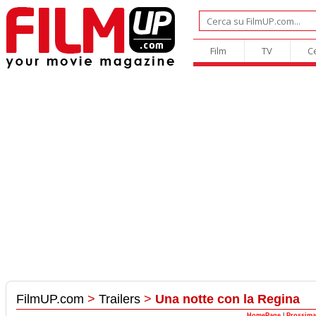
Film
TV
C
FilmUP.com
>
Trailers
>
Una notte con la Regina
HomePage
|
Prossima