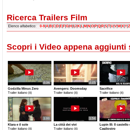
Ricerca Trailers Film
Elenco alfabetico:
0-9
|
A
|
B
|
C
|
D
|
E
|
F
|
G
|
H
|
I
|
J
|
K
|
L
|
M
|
N
|
O
|
P
|
Q
|
R
|
S
|
T
|
U
|
V
|
W
|
X
|
Y
|
Z
Scopri i Video appena aggiunti
0:34
2:25
Godzilla Minus Zero
Avengers: Doomsday
Sacrifice
Trailer italiano (it)
Trailer italiano (it)
Trailer italiano (it)
1:00
1:54
Klara e il sole
La città dei vivi
Lupin III: Il castello 
Trailer italiano (it)
Trailer italiano (it)
Cagliostro