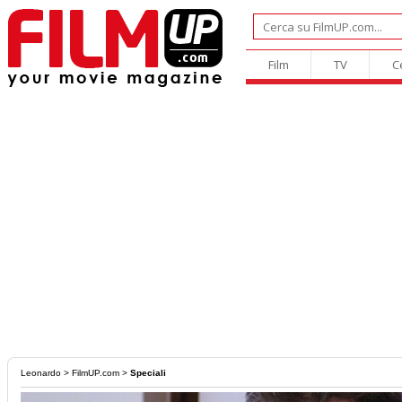
Film
TV
C
Leonardo
>
FilmUP.com
>
Speciali