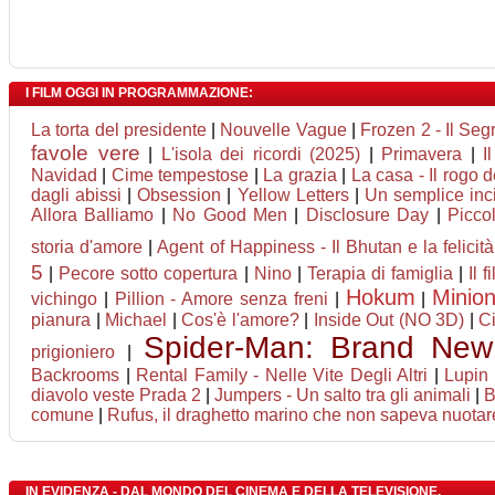
I FILM OGGI IN PROGRAMMAZIONE:
La torta del presidente
|
Nouvelle Vague
|
Frozen 2 - Il Seg
favole vere
|
L'isola dei ricordi (2025)
|
Primavera
|
I
Navidad
|
Cime tempestose
|
La grazia
|
La casa - Il rogo 
dagli abissi
|
Obsession
|
Yellow Letters
|
Un semplice inc
Allora Balliamo
|
No Good Men
|
Disclosure Day
|
Picco
storia d'amore
|
Agent of Happiness - Il Bhutan e la felicità
5
|
Pecore sotto copertura
|
Nino
|
Terapia di famiglia
|
Il 
Hokum
Minio
vichingo
|
Pillion - Amore senza freni
|
|
pianura
|
Michael
|
Cos'è l'amore?
|
Inside Out (NO 3D)
|
C
Spider-Man: Brand Ne
prigioniero
|
Backrooms
|
Rental Family - Nelle Vite Degli Altri
|
Lupin I
diavolo veste Prada 2
|
Jumpers - Un salto tra gli animali
|
B
comune
|
Rufus, il draghetto marino che non sapeva nuotar
IN EVIDENZA - DAL MONDO DEL CINEMA E DELLA TELEVISIONE.