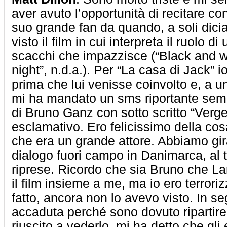
aver avuto l’opportunità di recitare con
suo grande fan da quando, a soli dici
visto il film in cui interpreta il ruolo di
scacchi che impazzisce (“Black and w
night”, n.d.a.). Per “La casa di Jack” i
prima che lui venisse coinvolto e, a u
mi ha mandato un sms riportante semp
di Bruno Ganz con sotto scritto “Verg
esclamativo. Ero felicissimo della c
che era un grande attore. Abbiamo gira
dialogo fuori campo in Danimarca, al 
riprese. Ricordo che sia Bruno che L
il film insieme a me, ma io ero terroriz
fatto, ancora non lo avevo visto. In se
accaduta perché sono dovuto ripartir
riuscito a vederlo, mi ha detto che gli