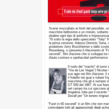
Scene mozzafiato ai limiti del possibile, un
macchine bellissime e un minuto, soltanto
eludere ogni tipo di antifurto e impossessa
'70 sotto la regia dello spericolato "Toby" H
la prima versione. Adesso Dominic Sena, 
produttore Jerry Bruckheimer e dallo scen
Rosenberg, ci presenta il rifacimento di "Fu
secondi", film d'azione che si sviluppa tra 
d'auto costose e spettacolari performance 
Il ruolo del "macho" di turno
"Via da Las Vegas") Nicolas
suo agio nei film d'azione; il
il fratello nei guai e rubare l'
macchina che gli è sempre s
GT 500 del 1967. Al suo fianc
nel campo tra cui spiccano a
Angelina Jolie per il recente
Duvall per "Un tenero ringraz
"Fuori in 60 secondi" è un film che non man
coinvolgere tutti gli appassionati degli actio