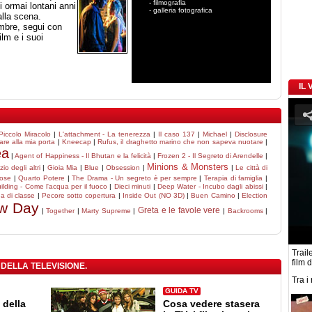
- filmografia
i ormai lontani anni
- galleria fotografica
lla scena.
embre, segui con
lm e i suoi
IL
Piccolo Miracolo
|
L'attachment - La tenerezza
|
Il caso 137
|
Michael
|
Disclosure
re alla mia porta
|
Kneecap
|
Rufus, il draghetto marino che non sapeva nuotare
|
ea
|
Agent of Happiness - Il Bhutan e la felicità
|
Frozen 2 - Il Segreto di Arendelle
|
Minions & Monsters
nzio degli altri
|
Gioia Mia
|
Blue
|
Obsession
|
|
Le città di
ose
|
Quarto Potere
|
The Drama - Un segreto è per sempre
|
Terapia di famiglia
|
ilding - Come l'acqua per il fuoco
|
Dieci minuti
|
Deep Water - Incubo dagli abissi
|
a di classe
|
Pecore sotto copertura
|
Inside Out (NO 3D)
|
Buen Camino
|
Election
ew Day
Greta e le favole vere
|
Together
|
Marty Supreme
|
|
Backrooms
|
Traile
film 
 DELLA TELEVISIONE.
Tra i
GUIDA TV
 della
Cosa vedere stasera