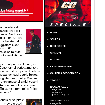
a carrellata di
 60 secondi per
»
HOME
rsene. Negli anni
alicki era uscita
»
SCHEDA
coadiuvato dal
eggiatore Scott
»
RECENSIONE
ori in 60
velocissimi furti
»
OPINIONI
automobilistiche.
»
INTERVISTE
 spetta al premio Oscar (per
»
LE 50 AUTOMOBILI
 Cage, ormai perfettamente a
 suo compito è quello di salvare
»
GALLERIA FOTOGRAFICA
oggetto dei suoi sogni, l'unica
fuggita: una Shelby Mustang
»
TRAILER
o un gruppo di amici esperti
ltri due premi Oscar come
»
NICOLAS CAGE
 "Ragazze interrotte" e Robert
- biografia
iamento".
- filmografia
- galleria fotografica
cherà di stupire e
»
ANGELINA JOLIE
n - movie e quelli
- biografia