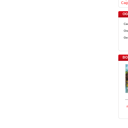
Cagl
OGG
Ca
Ora
Ge
BO