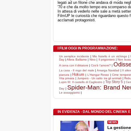
legati ad un filone che andava di moda negl
'70 e che da molto tempo era scomparso da
In attesa di vederlo nelle sale a metà sett
FilmUP le curiosità che riguardano questo fi
acclamati protagonisti.
I FILM OGGI IN PROGRAMMAZIONE:
Un semplice incidente
|
Mio fratello è un vichingo
|
Day
|
Allora Balliamo
|
Nino
|
Il prigioniero
|
Non bussa
Odiss
A cena con il dittatore
|
Cos'è l'amore?
|
La casa - Il rogo del male
|
Amarga Navidad
|
Il sile
Hokum
pianura
|
|
L'Hangar Rosso
|
Cime tempest
Vita privata
|
Jumpers - Un salto tra gli animali
|
Rebu
Toy Story 5
Lupin III: Il castello di Cagliostro
|
|
Cen
Spider-Man: Brand N
Day
|
Le assaggiatrici
|
IN EVIDENZA - DAL MONDO DEL CINEMA E
NEWS
La gestione