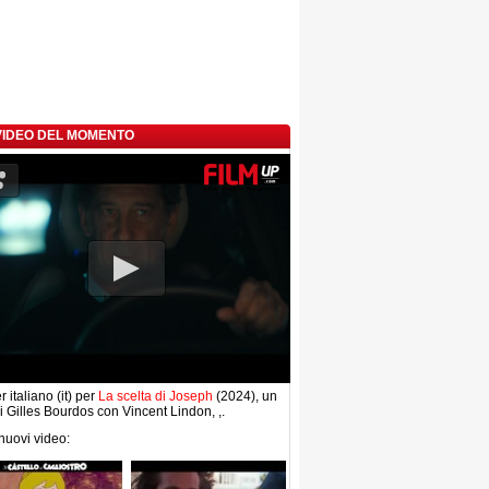
 VIDEO DEL MOMENTO
r italiano (it) per
La scelta di Joseph
(2024), un
di Gilles Bourdos con Vincent Lindon, ,.
 nuovi video: