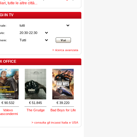
iari
,
tutte le altre città...
I IN TV
nale:
rio:
nere:
> ricerca avanzata
X OFFICE
€ 90.532
€ 51.845
€ 39.220
Volevo
The Grudge
Bad Boys for Life
nascondermi
> consulta gli incassi Italia e USA