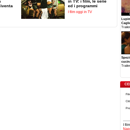
n
in TV: i film, le serie
diventa
ed i programmi
I film oggi in TV
Lupin 
Cagli
Trailer
Spezi
cucin
Trailer
CE
Fil
Cit
Pro
I fi
Napo