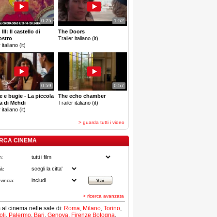
0:25
1:52
III: Il castello di
The Doors
ostro
Trailer italiano (it)
 italiano (it)
0:59
0:57
e e bugie - La piccola
The echo chamber
a di Mehdi
Trailer italiano (it)
 italiano (it)
> guarda tutti i video
RCA CINEMA
m:
tà:
vincia:
> ricerca avanzata
lm al cinema nelle sale di:
Roma
,
Milano
,
Torino
,
li
,
Palermo
,
Bari
,
Genova
,
Firenze
Bologna
,