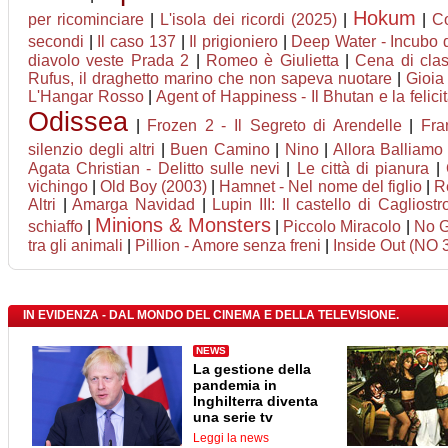
Hokum
per ricominciare
|
L'isola dei ricordi (2025)
|
|
Co
secondi
|
Il caso 137
|
Il prigioniero
|
Deep Water - Incubo d
diavolo veste Prada 2
|
Romeo è Giulietta
|
Cena di cla
Rufus, il draghetto marino che non sapeva nuotare
|
Gioia
L'Hangar Rosso
|
Agent of Happiness - Il Bhutan e la felici
Odissea
|
Frozen 2 - Il Segreto di Arendelle
|
Fra
silenzio degli altri
|
Buen Camino
|
Nino
|
Allora Balliamo
Agata Christian - Delitto sulle nevi
|
Le città di pianura
|
vichingo
|
Old Boy (2003)
|
Hamnet - Nel nome del figlio
|
Re
Altri
|
Amarga Navidad
|
Lupin III: Il castello di Cagliostr
Minions & Monsters
schiaffo
|
|
Piccolo Miracolo
|
No 
tra gli animali
|
Pillion - Amore senza freni
|
Inside Out (NO 
IN EVIDENZA - DAL MONDO DEL CINEMA E DELLA TELEVISIONE.
NEWS
La gestione della
pandemia in
Inghilterra diventa
una serie tv
Leggi la news