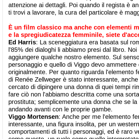
attenzione ai dettagli. Poi quando il regista è anc
ti trovi a lavorare, la cura del particolare è m
È un film classico ma anche con elementi m
e la spregiudicatezza femminile, siete d'ac
Ed Harris
: La sceneggiatura era basata sul ro
l'85% dei dialoghi li abbiamo presi dal libro. Noi 
aggiungere qualche nostro elemento. Sul senso 
personaggio e quello di Viggo devo ammettere 
originalmente. Per quanto riguarda l'elemento f
di Renée Zellweger è stato interessante, anch
cercato di dipingere una donna di quei tempi ri
fare ciò non l'abbiamo descritta come una sorta 
prostituta; semplicemente una donna che se la
andando avanti con le proprie gambe.
Viggo Mortensen
: Anche per me l'elemento fe
interessante, una figura insolita, per un western
comportamenti di tutti i personaggi, ed è raro 
come questo, un ruolo come quello interpretat