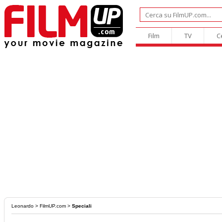
Film
TV
C
Leonardo
>
FilmUP.com
>
Speciali