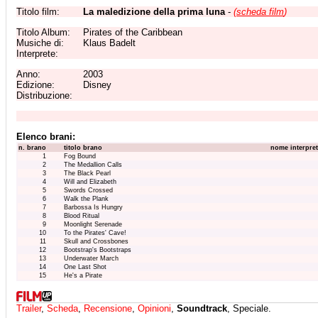
Titolo film:
La maledizione della prima luna
-
(
scheda film
)
Titolo Album:
Pirates of the Caribbean
Musiche di:
Klaus Badelt
Interprete:
Anno:
2003
Edizione:
Disney
Distribuzione:
Elenco brani:
n. brano
titolo brano
nome interpre
1
Fog Bound
2
The Medallion Calls
3
The Black Pearl
4
Will and Elizabeth
5
Swords Crossed
6
Walk the Plank
7
Barbossa Is Hungry
8
Blood Ritual
9
Moonlight Serenade
10
To the Pirates' Cave!
11
Skull and Crossbones
12
Bootstrap's Bootstraps
13
Underwater March
14
One Last Shot
15
He's a Pirate
Trailer
,
Scheda
,
Recensione
,
Opinioni
,
Soundtrack
, Speciale.