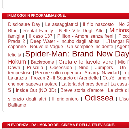
I FILM OGGI IN PROGRAMMAZIONE:
Disclosure Day
|
Le assaggiatrici
|
Il filo nascosto
|
No 
Minion
Blue
|
Rental Family - Nelle Vite Degli Altri
|
famiglia
|
Il caso 137
|
Pillion - Amore senza freni
|
Picc
Prada 2
|
Deep Water - Incubo dagli abissi
|
L'Hangar 
capanne
|
Nouvelle Vague
|
Un semplice incidente
|
Agent
Spider-Man: Brand New Da
felicità
|
Hokum
Greta e le favole vere
|
Backrooms
|
|
Mio f
Dawn
|
Priscilla
|
Obsession
|
Nino
|
Jumpers - Un sa
tempestose
|
Pecore sotto copertura
|
Amarga Navidad
|
Lup
La grazia
|
Frozen 2 - Il Segreto di Arendelle
|
Cos'è l'amor
che non sapeva nuotare
|
La torta del presidente
|
La casa -
5
|
Inside Out (NO 3D)
|
Breve storia d'amore
|
Le città d
Odissea
silenzio degli altri
|
Il prigioniero
|
|
L'is
Balliamo
|
IN EVIDENZA - DAL MONDO DEL CINEMA E DELLA TELEVISIONE.