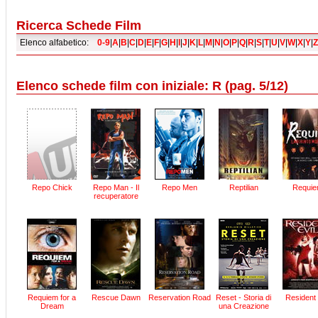
Ricerca Schede Film
Elenco alfabetico:
0-9
|
A
|
B
|
C
|
D
|
E
|
F
|
G
|
H
|
I
|
J
|
K
|
L
|
M
|
N
|
O
|
P
|
Q
|
R
|
S
|
T
|
U
|
V
|
W
|
X
|
Y
|
Z
Elenco schede film con iniziale: R (pag. 5/12)
Repo Chick
Repo Man - Il
Repo Men
Reptilian
Requi
recuperatore
Requiem for a
Rescue Dawn
Reservation Road
Reset - Storia di
Resident 
Dream
una Creazione