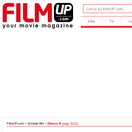
Film
TV
C
FilmUP.com
>
Schede film
>
Elenco R
(pag. 5/12)