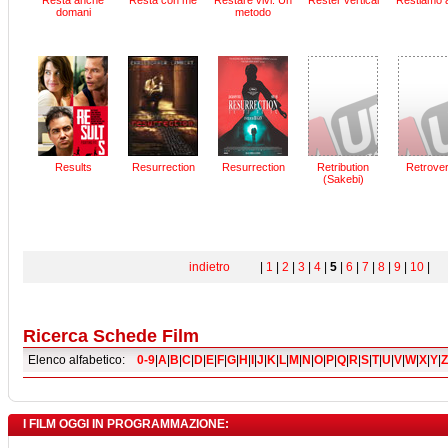
Resta anche
Resta con me
Restare vivi: Un
Rester vertical
Restiamo 
domani
metodo
Results
Resurrection
Resurrection
Retribution
Retrove
(Sakebi)
indietro
|
1
|
2
|
3
|
4
|
5
|
6
|
7
|
8
|
9
|
10
Ricerca Schede Film
Elenco alfabetico:
0-9
|
A
|
B
|
C
|
D
|
E
|
F
|
G
|
H
|
I
|
J
|
K
|
L
|
M
|
N
|
O
|
P
|
Q
|
R
|
S
|
T
|
U
|
V
|
W
|
X
|
Y
|
Z
I FILM OGGI IN PROGRAMMAZIONE: