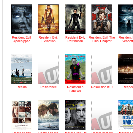
Resident Evil:
Resident Evil:
Resident Evil:
Resident Evil: The
Resident E
Apocalypse
Extinction
Retribution
Final Chapter
Vendet
Resina
Resistance
Resistenza
Resolution 819
Respec
naturale