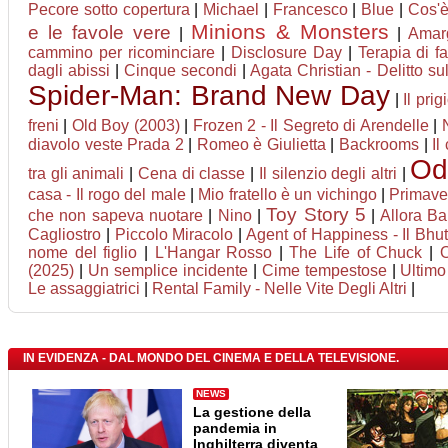
Pecore sotto copertura
|
Michael
|
Francesco
|
Blue
|
Cos'è
Minions & Monsters
e le favole vere
|
|
Amar
cammino per ricominciare
|
Disclosure Day
|
Terapia di f
dagli abissi
|
Cinque secondi
|
Agata Christian - Delitto su
Spider-Man: Brand New Day
|
Il prig
freni
|
Old Boy (2003)
|
Frozen 2 - Il Segreto di Arendelle
|
diavolo veste Prada 2
|
Romeo è Giulietta
|
Backrooms
|
Il
Od
tra gli animali
|
Cena di classe
|
Il silenzio degli altri
|
casa - Il rogo del male
|
Mio fratello è un vichingo
|
Primave
Toy Story 5
che non sapeva nuotare
|
Nino
|
|
Allora Ba
Cagliostro
|
Piccolo Miracolo
|
Agent of Happiness - Il Bhuta
nome del figlio
|
L'Hangar Rosso
|
The Life of Chuck
|
O
(2025)
|
Un semplice incidente
|
Cime tempestose
|
Ultimo
Le assaggiatrici
|
Rental Family - Nelle Vite Degli Altri
|
IN EVIDENZA - DAL MONDO DEL CINEMA E DELLA TELEVISIONE.
NEWS
La gestione della
pandemia in
Inghilterra diventa