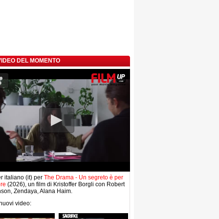
 VIDEO DEL MOMENTO
r italiano (it) per
The Drama - Un segreto è per
re
(2026), un film di Kristoffer Borgli con Robert
nson, Zendaya, Alana Haim.
 nuovi video: