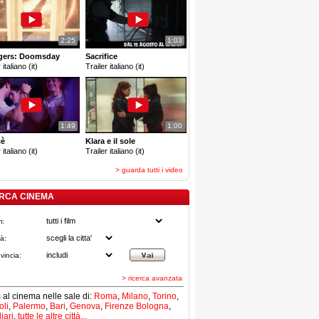
2:25
1:03
gers: Doomsday
Sacrifice
 italiano (it)
Trailer italiano (it)
1:49
1:00
cè
Klara e il sole
 italiano (it)
Trailer italiano (it)
> guarda tutti i video
RCA CINEMA
m:
tà:
vincia:
> ricerca avanzata
lm al cinema nelle sale di:
Roma
,
Milano
,
Torino
,
li
,
Palermo
,
Bari
,
Genova
,
Firenze
Bologna
,
iari
,
tutte le altre città...