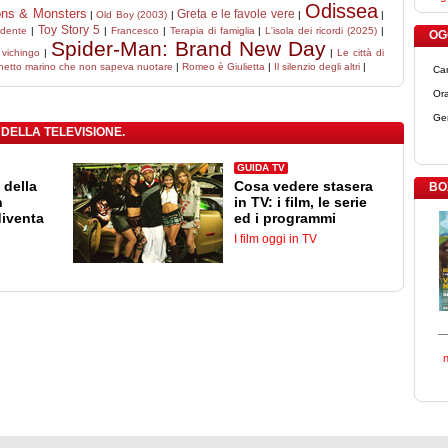
Odissea
ons & Monsters
Greta e le favole vere
|
Old Boy (2003)
|
|
|
Toy Story 5
idente
|
|
Francesco
|
Terapia di famiglia
|
L'isola dei ricordi (2025)
|
OGG
Spider-Man: Brand New Day
 vichingo
|
|
Le città di
ghetto marino che non sapeva nuotare
|
Romeo è Giulietta
|
Il silenzio degli altri
|
Ca
Ora
Ge
 DELLA TELEVISIONE.
GUIDA TV
 della
Cosa vedere stasera
BO
n
in TV: i film, le serie
diventa
ed i programmi
I film oggi in TV