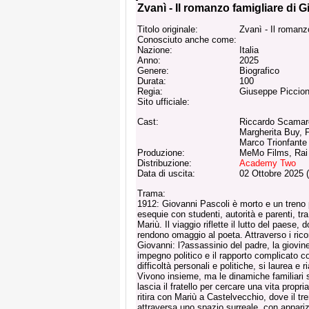
Zvanì - Il romanzo famigliare di 
Titolo originale:
Zvanì - Il romanz
Conosciuto anche come:
Nazione:
Italia
Anno:
2025
Genere:
Biografico
Durata:
100
Regia:
Giuseppe Piccion
Sito ufficiale:
Cast:
Riccardo Scamarc
Margherita Buy, F
Marco Trionfante
Produzione:
MeMo Films, Rai 
Distribuzione:
Academy Two
Data di uscita:
02 Ottobre 2025 
Trama:
1912: Giovanni Pascoli è morto e un treno 
esequie con studenti, autorità e parenti, tr
Mariù. Il viaggio riflette il lutto del paese, 
rendono omaggio al poeta. Attraverso i rico
Giovanni: l?assassinio del padre, la giovin
impegno politico e il rapporto complicato 
difficoltà personali e politiche, si laurea e 
Vivono insieme, ma le dinamiche familiari s
lascia il fratello per cercare una vita propr
ritira con Mariù a Castelvecchio, dove il tre
attraversa uno spazio surreale, con appari