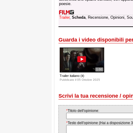
poesie.
Trailer
,
Scheda
, Recensione, Opinioni, So
Guarda i video disponibili per 
1:00
Trailer italiano (it)
Pubblicato il 05 Ottobre 2025
Scrivi la tua recensione / opi
*
Titolo dell'opinione:
*
Testo dell'opinione (Hai a disposizione 3