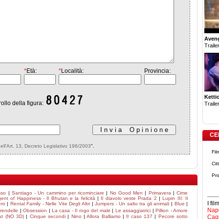
Aven
Trailer
*
Età:
*
Località:
Provincia:
Ketti
rollo della figura:
Trailer
CE
dell'Art. 13, Decreto Legislativo 196/2003
".
Fil
Cit
Pro
sso
|
Santiago - Un cammino per ricominciare
|
No Good Men
|
Primavera
|
Cime
ent of Happiness - Il Bhutan e la felicità
|
Il diavolo veste Prada 2
|
Lupin III: Il
I fi
ero
|
Rental Family - Nelle Vite Degli Altri
|
Jumpers - Un salto tra gli animali
|
Blue
|
Napo
Arendelle
|
Obsession
|
La casa - Il rogo del male
|
Le assaggiatrici
|
Pillion - Amore
ut (NO 3D)
|
Cinque secondi
|
Nino
|
Allora Balliamo
|
Il caso 137
|
Pecore sotto
Cagl