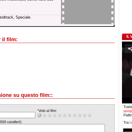
undtrack, Speciale.
IL
il film:
nione su questo film::
Traile
*
Voto al film:
semp
Patti
000 caratteri):
Tra i