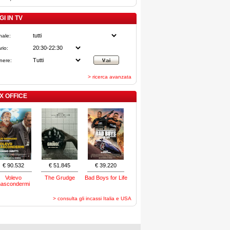
I IN TV
nale:
rio:
nere:
> ricerca avanzata
X OFFICE
€ 90.532
€ 51.845
€ 39.220
Volevo
The Grudge
Bad Boys for Life
nascondermi
> consulta gli incassi Italia e USA