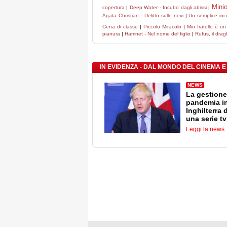
Mini
copertura
|
Deep Water - Incubo dagli abissi
|
Agata Christian - Delitto sulle nevi
|
Un semplice inc
Cena di classe
|
Piccolo Miracolo
|
Mio fratello è un
pianura
|
Hamnet - Nel nome del figlio
|
Rufus, il dra
IN EVIDENZA - DAL MONDO DEL CINEMA E
NEWS
La gestione
pandemia i
Inghilterra 
una serie tv
Leggi la news