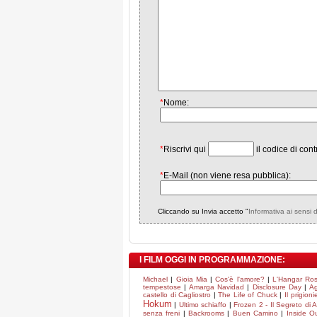
*
Nome:
*
Riscrivi qui
il codice di cont
*
E-Mail (non viene resa pubblica):
Cliccando su Invia accetto "
Informativa ai sensi 
I FILM OGGI IN PROGRAMMAZIONE:
Michael
|
Gioia Mia
|
Cos'è l'amore?
|
L'Hangar Ro
tempestose
|
Amarga Navidad
|
Disclosure Day
|
Ag
castello di Cagliostro
|
The Life of Chuck
|
Il prigioni
Hokum
|
Ultimo schiaffo
|
Frozen 2 - Il Segreto di 
senza freni
|
Backrooms
|
Buen Camino
|
Inside O