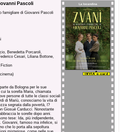
Giovanni Pascoli
La locandina
o famigliare di Giovanni Pascoli
i
io, Benedetta Porcaroli,
ederico Cesari, Liliana Bottone,
Fiction
(cinema)
parte da Bologna per le sue
a cui la sorella Maria, chiamata
dove persone di tutte le classi sociali
rdi di Mariù, conosciamo la vita di
ezza segnata dalla povertà, l?
con Giosuè Carducci. Nonostante
riabbraccia le sorelle dopo anni.
ono tese: Ida, più indipendente,
ia. Giovanni, famoso ma infelice, si
no che lo porta alla sepoltura
zioni misteriose, come nelle sue