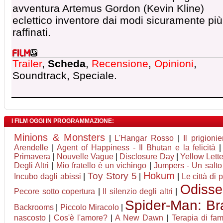
avventura Artemus Gordon (Kevin Kline)
eclettico inventore dai modi sicuramente più
raffinati.
Trailer
,
Scheda
,
Recensione
,
Opinioni
,
Soundtrack, Speciale.
I FILM OGGI IN PROGRAMMAZIONE:
Minions & Monsters
|
L'Hangar Rosso
|
Il prigionie
Arendelle
|
Agent of Happiness - Il Bhutan e la felicità
Primavera
|
Nouvelle Vague
|
Disclosure Day
|
Yellow Lett
Degli Altri
|
Mio fratello è un vichingo
|
Jumpers - Un salto 
Hokum
Toy Story 5
Incubo dagli abissi
|
|
|
Le città di 
Odisse
Pecore sotto copertura
|
Il silenzio degli altri
|
Spider-Man: B
Backrooms
|
Piccolo Miracolo
|
nascosto
|
Cos'è l'amore?
|
A New Dawn
|
Terapia di fam