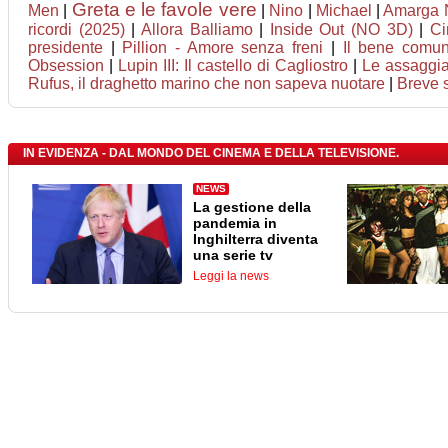
Greta e le favole vere
Men
|
|
Nino
|
Michael
|
Amarga 
ricordi (2025)
|
Allora Balliamo
|
Inside Out (NO 3D)
|
Ci
presidente
|
Pillion - Amore senza freni
|
Il bene comu
Obsession
|
Lupin III: Il castello di Cagliostro
|
Le assaggiat
Rufus, il draghetto marino che non sapeva nuotare
|
Breve 
IN EVIDENZA - DAL MONDO DEL CINEMA E DELLA TELEVISIONE.
NEWS
La gestione della
pandemia in
Inghilterra diventa
una serie tv
Leggi la news