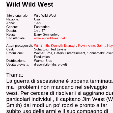
Wild Wild West
Titolo originale:
Wild Wild West
Nazione:
Usa
Anno:
1999
Genere:
Fantastico
Durata:
1h e 47'
Regia:
Barry Sonnenfeld
Sito ufficiale:
www.wildwildwest.net
Attori protagonisti:
Will Smith,
Kenneth Branagh
,
Kevin Kline
,
Salma Hay
Cast:
Sofia Eng, Ted Levine
Produzione:
Warner Bros, Peters Entertainment, Sonnenfeld/Jose
Production
Distribuzione:
Warner Bros
Uscita prevista:
disponibile (vhs e dvd)
Trama:
La guerra di secessione è appena terminata
ma i problemi non mancano nel selvaggio
west. Per cercare di risolverli si aggirano du
particolari individui , il capitano Jim West (Wi
Smith) dai modi un po' rozzi e pronto a far
subito uso delle armi e il suo compagno di