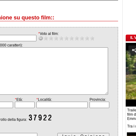
nione su questo film::
*
Voto al film:
IL
000 caratteri):
*
Età:
*
Località:
Provincia:
Traile
film 
Emma
rollo della figura:
Tra i