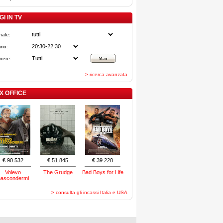
I IN TV
nale:
rio:
nere:
> ricerca avanzata
X OFFICE
€ 90.532
€ 51.845
€ 39.220
Volevo
The Grudge
Bad Boys for Life
nascondermi
> consulta gli incassi Italia e USA