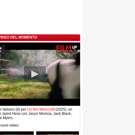
 VIDEO DEL MOMENTO
r italiano (it) per
Un film Minecraft
(2025), un
di Jared Hess con Jason Momoa, Jack Black,
 Myers.
 nuovi video: