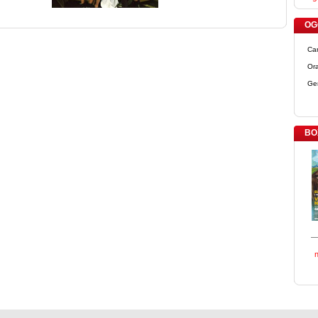
OGG
Ca
Ora
Ge
BO