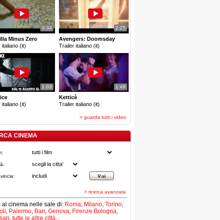
0:34
2:25
lla Minus Zero
Avengers: Doomsday
 italiano (it)
Trailer italiano (it)
1:03
1:49
ice
Ketticè
 italiano (it)
Trailer italiano (it)
> guarda tutti i video
RCA CINEMA
m:
tà:
vincia:
> ricerca avanzata
lm al cinema nelle sale di:
Roma
,
Milano
,
Torino
,
li
,
Palermo
,
Bari
,
Genova
,
Firenze
Bologna
,
iari
,
tutte le altre città...