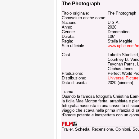
The Photograph
Titolo originale:
The Photograph
Conosciuto anche come:
Nazione:
U.S.A.
Anno:
2020
Genere:
Drammatico
Durata:
106'
Regia:
Stella Meghie
Sito ufficiale:
www.uphe.com/mo
Cast:
Lakeith Stanfield
Courtney B. Vanc
Teyonah Parris, L
Cephas Jones
Produzione:
Perfect World Pic
Distribuzione:
Universal Picture
Data di uscita:
2020 (cinema)
Trama:
Quando la famosa fotografa Christina Eam
la figlia Mae Morton ferita, arrabbiata e p
fotografia nascosta in una cassetta di sic
viaggio che scava nella prima infanzia di s
d'amore potente e inaspettata con un giorn
Trailer,
Scheda
, Recensione, Opinioni, So