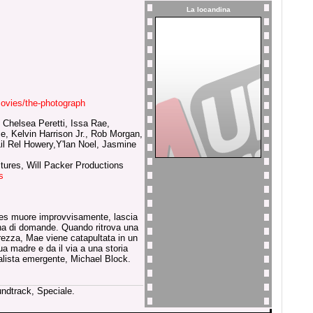
La locandina
vies/the-photograph
, Chelsea Peretti, Issa Rae,
e, Kelvin Harrison Jr., Rob Morgan,
il Rel Howery,Y'lan Noel, Jasmine
tures, Will Packer Productions
s
es muore improvvisamente, lascia
iena di domande. Quando ritrova una
urezza, Mae viene catapultata in un
ua madre e da il via a una storia
alista emergente, Michael Block.
undtrack, Speciale.