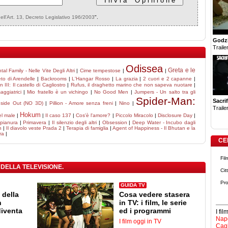
dell'Art. 13, Decreto Legislativo 196/2003
".
Godzi
Trailer
Odissea
Greta e le
tal Family - Nelle Vite Degli Altri
|
Cime tempestose
|
|
eto di Arendelle
|
Backrooms
|
L'Hangar Rosso
|
La grazia
|
2 cuori e 2 capanne
|
n III: Il castello di Cagliostro
|
Rufus, il draghetto marino che non sapeva nuotare
|
aggiatrici
|
Mio fratello è un vichingo
|
No Good Men
|
Jumpers - Un salto tra gli
Spider-Man:
Sacrif
nside Out (NO 3D)
|
Pillion - Amore senza freni
|
Nino
|
Trailer
Hokum
el male
|
|
Il caso 137
|
Cos'è l'amore?
|
Piccolo Miracolo
|
Disclosure Day
|
 pianura
|
Primavera
|
Il silenzio degli altri
|
Obsession
|
Deep Water - Incubo dagli
n
|
Il diavolo veste Prada 2
|
Terapia di famiglia
|
Agent of Happiness - Il Bhutan e la
ra
|
CE
Fil
 DELLA TELEVISIONE.
Cit
Pro
GUIDA TV
 della
Cosa vedere stasera
n
in TV: i film, le serie
diventa
ed i programmi
I fi
Napo
I film oggi in TV
Cagl