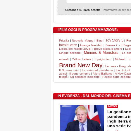
Cliccando su Invia accetto "
Informativa ai sensi 
I FILM OGGI IN PROGRAMMAZIONE:
Toy Story 5
Priscilla
|
Nouvelle Vague
|
Blue
|
|
Ren
favole vere
|
Amarga Navidad
|
Frozen 2 - Il Segr
L'isola dei ricordi (2025)
|
Breve storia d'amore
|
Lupi
Minions & Monsters
Cinque secondi
|
|
Le ass
animali
|
Yellow Letters
|
Il prigioniero
|
Michael
|
I
Brand New Day
|
La casa - Il rogo d
Il filo nascosto
|
La torta del presidente
|
Le città di
abissi
|
Il bene comune
|
Allora Balliamo
|
A New Daw
felicità
|
Un semplice incidente
|
Pecore sotto copertu
IN EVIDENZA - DAL MONDO DEL CINEMA E
NEWS
La gestione
pandemia i
Inghilterra 
una serie tv