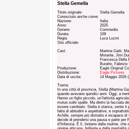
Stella Gemella
Titolo originale:
Stella Gemella
Conosciuto anche come:
Nazione:
Italia
Anno:
2025
Genere:
Commedia
Durata:
109
Regia:
Luca Lucini
Sito ufficiale:
Cast:
Martina Gatti, Ma
Morante, Jimi Du
Francesca Della 
Buratto, Fabrizio
Produzione:
Eagle Original C
Distribuzione:
Eagle Pictures
Data di uscita:
14 Maggio 2026 
Trama:
In una città di provincia, Stella (Martina Ga
quando avevano quindici anni. Oggi, a tren
Hanno un figlio piccolo, un?attività agricol
mutuo sulle spalle. Ma dietro la facciata de
essere cambiato. Stella è stanca, sente il p
fatta di abitudini e aspettative, e soprattu
Achille, sempre più distratto e incapace di
decide di prendersi una pausa e parte per
d?infanzia. È lì, lontano dalla routine, che 
origine africana, brillante e dalla mentalità