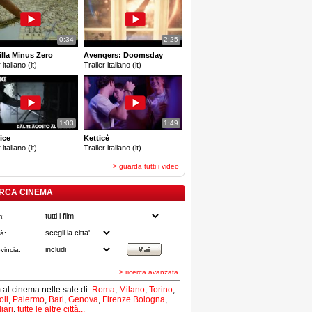
0:34
2:25
lla Minus Zero
Avengers: Doomsday
 italiano (it)
Trailer italiano (it)
1:03
1:49
ice
Ketticè
 italiano (it)
Trailer italiano (it)
> guarda tutti i video
RCA CINEMA
m:
tà:
vincia:
> ricerca avanzata
lm al cinema nelle sale di:
Roma
,
Milano
,
Torino
,
li
,
Palermo
,
Bari
,
Genova
,
Firenze
Bologna
,
iari
,
tutte le altre città...