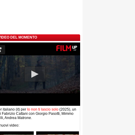
 VIDEO DEL MOMENTO
r italiano (it) per
Io non ti lascio solo
(2025), un
di Fabrizio Cattani con Giorgio Pasotti, Mimmo
lli, Andrea Matrone.
 nuovi video: