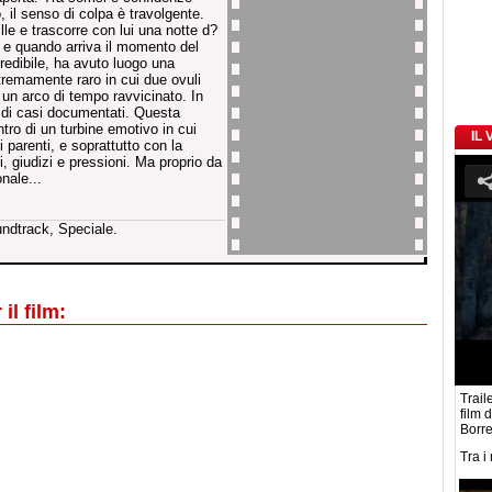
 il senso di colpa è travolgente.
lle e trascorre con lui una notte d?
 e quando arriva il momento del
credibile, ha avuto luogo una
remamente raro in cui due ovuli
un arco di tempo ravvicinato. In
 di casi documentati. Questa
ntro di un turbine emotivo in cui
IL
i parenti, e soprattutto con la
, giudizi e pressioni. Ma proprio da
nale...
undtrack, Speciale.
il film:
Traile
film 
Borre
Tra i