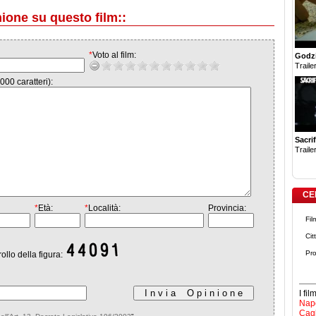
nione su questo film::
*
Voto al film:
Godzi
Trailer
000 caratteri):
Sacrif
Trailer
CE
*
Età:
*
Località:
Provincia:
Fil
Cit
Pro
rollo della figura:
I fi
Napo
Cagl