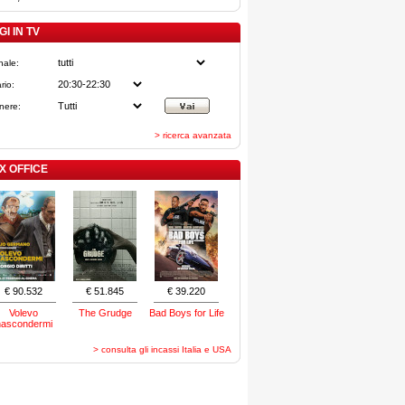
I IN TV
nale:
rio:
nere:
> ricerca avanzata
X OFFICE
€ 90.532
€ 51.845
€ 39.220
Volevo
The Grudge
Bad Boys for Life
nascondermi
> consulta gli incassi Italia e USA