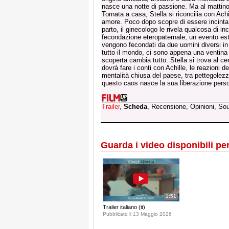
nasce una notte di passione. Ma al mattino,
Tornata a casa, Stella si riconcilia con Achi
amore. Poco dopo scopre di essere incinta
parto, il ginecologo le rivela qualcosa di in
fecondazione eteropaternale, un evento est
vengono fecondati da due uomini diversi in 
tutto il mondo, ci sono appena una ventina
scoperta cambia tutto. Stella si trova al ce
dovrà fare i conti con Achille, le reazioni de
mentalità chiusa del paese, tra pettegolezzi
questo caos nasce la sua liberazione perso
Trailer
,
Scheda
, Recensione, Opinioni, So
Guarda i video disponibili per 
1:51
Trailer italiano (it)
Pubblicato il 13 Maggio 2026