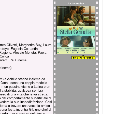
La locandina
tteo Olivetti, Margherita Buy, Laura
rotoye, Eugenia Costantini,
Ragione, Alessio Moneta, Paola
 Colica
ontent, Rai Cinema
(cinema)
tti) e Achille stanno insieme da
t?anni, sono una coppia modello.
a in un paesino vicino a Latina e un
lla stabilità, qualcosa sembra
eso di una vita che le va stretta,
tto del comportamento superficiale di
 vedere la sua insoddisfazione. Così
 Roma a trovare una vecchia amica
a una festa incontra Gil, uno chef di
 aperta. Tra sorrisi e confidenze