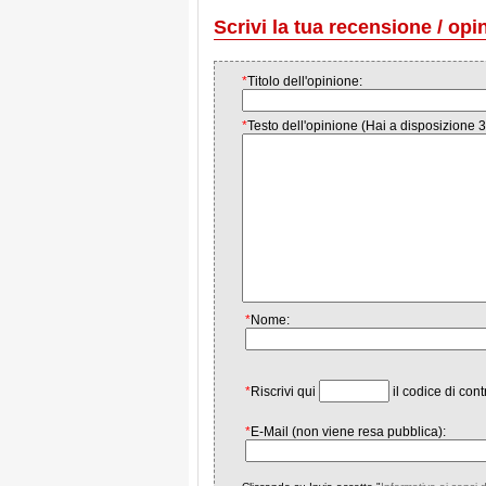
Scrivi la tua recensione / opi
*
Titolo dell'opinione:
*
Testo dell'opinione (Hai a disposizione 3
*
Nome:
*
Riscrivi qui
il codice di cont
*
E-Mail (non viene resa pubblica):