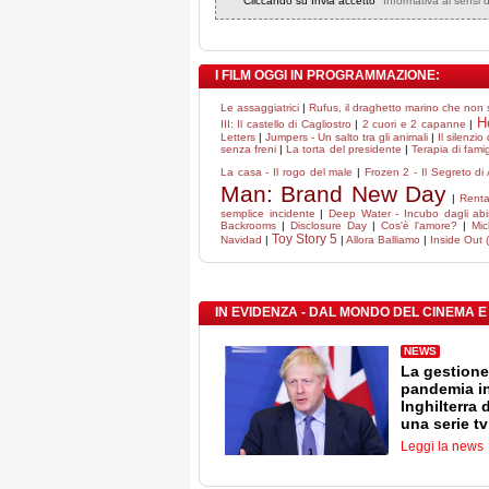
Cliccando su Invia accetto "
Informativa ai sensi 
I FILM OGGI IN PROGRAMMAZIONE:
Le assaggiatrici
|
Rufus, il draghetto marino che non
H
III: Il castello di Cagliostro
|
2 cuori e 2 capanne
|
Letters
|
Jumpers - Un salto tra gli animali
|
Il silenzio 
senza freni
|
La torta del presidente
|
Terapia di famig
La casa - Il rogo del male
|
Frozen 2 - Il Segreto di
Man: Brand New Day
|
Rental
semplice incidente
|
Deep Water - Incubo dagli abi
Backrooms
|
Disclosure Day
|
Cos'è l'amore?
|
Mic
Toy Story 5
Navidad
|
|
Allora Balliamo
|
Inside Out 
IN EVIDENZA - DAL MONDO DEL CINEMA E
NEWS
La gestione
pandemia i
Inghilterra 
una serie tv
Leggi la news