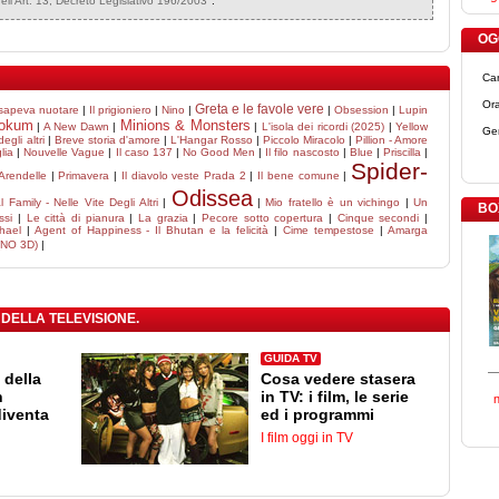
dell'Art. 13, Decreto Legislativo 196/2003
".
OGG
Ca
Ora
Greta e le favole vere
 sapeva nuotare
|
Il prigioniero
|
Nino
|
|
Obsession
|
Lupin
okum
Minions & Monsters
|
A New Dawn
|
|
L'isola dei ricordi (2025)
|
Yellow
Ge
degli altri
|
Breve storia d'amore
|
L'Hangar Rosso
|
Piccolo Miracolo
|
Pillion - Amore
lia
|
Nouvelle Vague
|
Il caso 137
|
No Good Men
|
Il filo nascosto
|
Blue
|
Priscilla
|
Spider-
 Arendelle
|
Primavera
|
Il diavolo veste Prada 2
|
Il bene comune
|
Odissea
 Family - Nelle Vite Degli Altri
|
|
Mio fratello è un vichingo
|
Un
BO
ssi
|
Le città di pianura
|
La grazia
|
Pecore sotto copertura
|
Cinque secondi
|
hael
|
Agent of Happiness - Il Bhutan e la felicità
|
Cime tempestose
|
Amarga
(NO 3D)
|
 DELLA TELEVISIONE.
GUIDA TV
 della
Cosa vedere stasera
n
in TV: i film, le serie
diventa
ed i programmi
I film oggi in TV